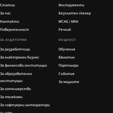
Статии
Инструменти
За нас
Безплатен скенер
Контакти
WCAG / ARIA
Поверителност
Речник
ЗА АУДИТОРИИ
ОБЩНОСТ
За разработчици
Обучения
За електронен бизнес
Бюлетин
За финансови институции
Партньори
За образователни
Събития
институции
За медиите
За хотелиерство
За телекоми
За софтуерни интегратори