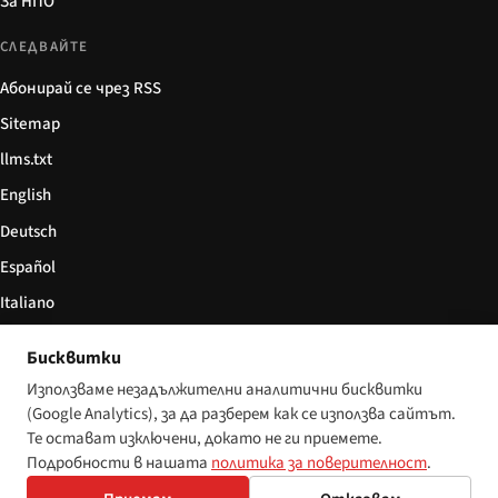
За НПО
СЛЕДВАЙТЕ
Абонирай се чрез RSS
Sitemap
llms.txt
English
Deutsch
Español
Italiano
Български
Бисквитки
简体中文
Използваме незадължителни аналитични бисквитки
(Google Analytics), за да разберем как се използва сайтът.
Те остават изключени, докато не ги приемете.
Подробности в нашата
политика за поверителност
.
© 2026 Disability World. Всички права запазени.
Настройки за бисквитки