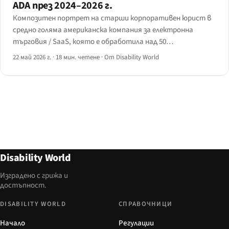
ADA през 2024–2026 г.
Композитен портрет на старши корпоративен юрист в
средно голяма американска компания за електронна
търговия / SaaS, която е обработила над 50
предупредителни писма за уеб достъпност по ADA между
22 май 2026 г.
·
18 мин. четене
·
От Disability World
2024 и 2026 г. — стратегията, която тя вижда от
страната на ищците, прозорецът за ранно споразумение.
Disability World
Изградено с грижа и
достъпност.
DISABILITY WORLD
СПРАВОЧНИЦИ
Начало
Регулации