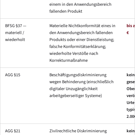
einem in den Anwendungsbereich
fallenden Produkt
BFSG §37 —
Materielle Nichtkonformität eines in
bis 
materiell /
den Anwendungsbereich fallenden
€
wiederholt
Produkts oder einer Dienstleistung;
falsche Konformitätserklärung;
wiederholte Verstöße nach
Korrekturmaßnahme
AGG §15
Beschäftigungsdiskriminierung
kein
wegen Behinderung (einschließlich
gese
digitaler Unzugänglichkeit
Ober
arbeitgeberseitiger Systeme)
verö
Urte
typi
2.00
AGG §21
Zivilrechtliche Diskriminierung
kein