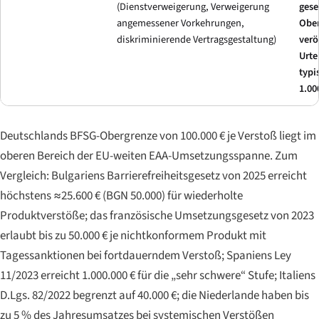
(Dienstverweigerung, Verweigerung
gese
angemessener Vorkehrungen,
Ober
diskriminierende Vertragsgestaltung)
verö
Urte
typi
1.00
Deutschlands BFSG-Obergrenze von 100.000 € je Verstoß liegt im
oberen Bereich der EU-weiten EAA-Umsetzungsspanne. Zum
Vergleich: Bulgariens Barrierefreiheitsgesetz von 2025 erreicht
höchstens ≈25.600 € (BGN 50.000) für wiederholte
Produktverstöße; das französische Umsetzungsgesetz von 2023
erlaubt bis zu 50.000 € je nichtkonformem Produkt mit
Tagessanktionen bei fortdauerndem Verstoß; Spaniens Ley
11/2023 erreicht 1.000.000 € für die „sehr schwere“ Stufe; Italiens
D.Lgs. 82/2022 begrenzt auf 40.000 €; die Niederlande haben bis
zu 5 % des Jahresumsatzes bei systemischen Verstößen