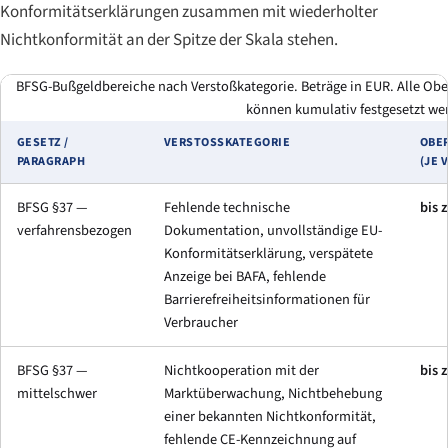
Konformitätserklärungen zusammen mit wiederholter
Nichtkonformität an der Spitze der Skala stehen.
BFSG-Bußgeldbereiche nach Verstoßkategorie. Beträge in EUR. Alle Obe
können kumulativ festgesetzt we
GESETZ /
VERSTOSSKATEGORIE
OBE
PARAGRAPH
(JE 
BFSG §37 —
Fehlende technische
bis 
verfahrensbezogen
Dokumentation, unvollständige EU-
Konformitätserklärung, verspätete
Anzeige bei BAFA, fehlende
Barrierefreiheitsinformationen für
Verbraucher
BFSG §37 —
Nichtkooperation mit der
bis 
mittelschwer
Marktüberwachung, Nichtbehebung
einer bekannten Nichtkonformität,
fehlende CE-Kennzeichnung auf