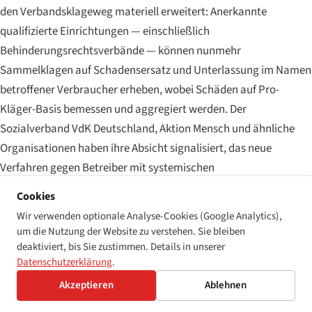
den Verbandsklageweg materiell erweitert: Anerkannte
qualifizierte Einrichtungen — einschließlich
Behinderungsrechtsverbände — können nunmehr
Sammelklagen auf Schadensersatz und Unterlassung im Namen
betroffener Verbraucher erheben, wobei Schäden auf Pro-
Kläger-Basis bemessen und aggregiert werden. Der
Sozialverband VdK Deutschland, Aktion Mensch und ähnliche
Organisationen haben ihre Absicht signalisiert, das neue
Verfahren gegen Betreiber mit systemischen
Barrierefreiheitsversäumnissen einzusetzen, und die ersten
Cookies
VDuG-Klagen mit einem Barrierefreiheitsbezug befinden sich
Wir verwenden optionale Analyse-Cookies (Google Analytics),
Anfang 2026 in ihrer vorprozessualen Phase. Das
um die Nutzung der Website zu verstehen. Sie bleiben
Expositionsprofil unterscheidet sich wesentlich von individuellen
deaktiviert, bis Sie zustimmen. Details in unserer
Datenschutzerklärung
.
AGG-Klagen, weil der aggregierte Schadensersatzbetrag in die
Millionen gehen kann, selbst wenn die Pro-Kläger-Zuerkennung
Akzeptieren
Ablehnen
bescheiden ist.