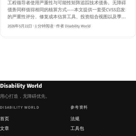
工程领导者使用严重性与可能性矩阵追踪技术债务。无障碍
债务同样值得相同的核算方式——本文提供一套受CVSS启发
的严重性评分、修复成本估算工具、投资组合视图以及季度
燃尽仪表板，并附三个行业案例。
2026年5月22日
·
1 分钟阅读
·
作者 Disability World
Disability World
用心打造，无障碍优先。
DISABILITY WORLD
参考资料
首页
法规
文章
工具包