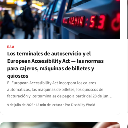
EAA
Los terminales de autoservicio y el
European Accessibility Act — las normas
para cajeros, máquinas de billetes y
quioscos
El European Accessibility Act incorpora los cajeros
automáticos, las máquinas de billetes, los quioscos de
facturación y los terminales de pago a partir del 28 de junio
de 2025. Qué exigen realmente el artículo 2, el anexo I y EN
9 de julio de 2026
·
15 min de lectura
·
Por Disability World
301 549 — y la cláusula de veinte años que suaviza su
aplicación.