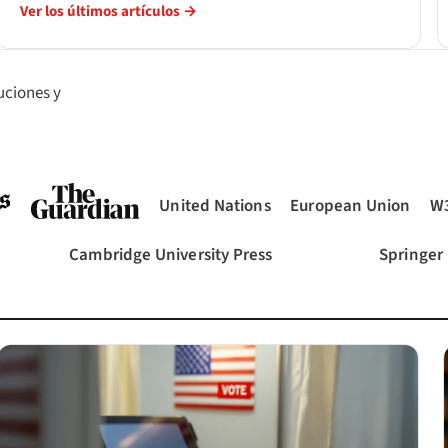
Ver los últimos artículos →
uciones y
United Nations
European Union
W
)
(se abre en una pestaña nueva)
(se abre en una pestaña nueva)
(se abre en una pestañ
(s
Cambridge University Press
Springer
estaña nueva)
(se abre en una pestaña nueva)
(se abre 