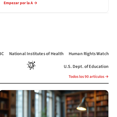
Empezar por la A →
3C
National Institutes of Health
Human Rights Watch
a nueva)
e abre en una pestaña nueva)
(se abre en una pestaña nueva)
(se abre en una pestaña n
U.S. Dept. of Education
(se abre en una pestaña nueva)
en una pestaña nueva)
(se abre en una pestaña nuev
Todos los 90 artículos →