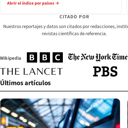
Abrir el índice por países →
CITADO POR
Nuestros reportajes y datos son citados por redacciones, instit
revistas científicas de referencia.
Wikipedia
(se abre en una pestaña nueva)
(se abre en una pestaña nueva
(se abre en una pestaña nueva)
(se abre en una pestaña nueva)
(se abre en una p
Últimos artículos