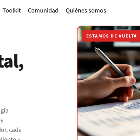
Toolkit
Comunidad
Quiénes somos
ESTAMOS DE VUELTA
tal,
s
ogía
ey
dor, cada
liento y