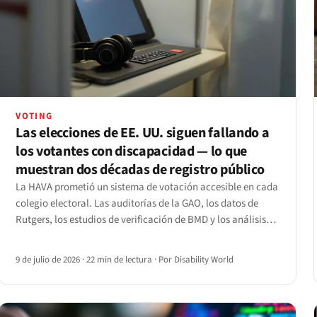
VOTING
Las elecciones de EE. UU. siguen fallando a
los votantes con discapacidad — lo que
muestran dos décadas de registro público
La HAVA prometió un sistema de votación accesible en cada
colegio electoral. Las auditorías de la GAO, los datos de
Rutgers, los estudios de verificación de BMD y los análisis
de sitios de registro muestran la brecha que persiste — y los
plazos web del Título II de la ADA que llegan en 2027.
9 de julio de 2026
·
22 min de lectura
·
Por Disability World