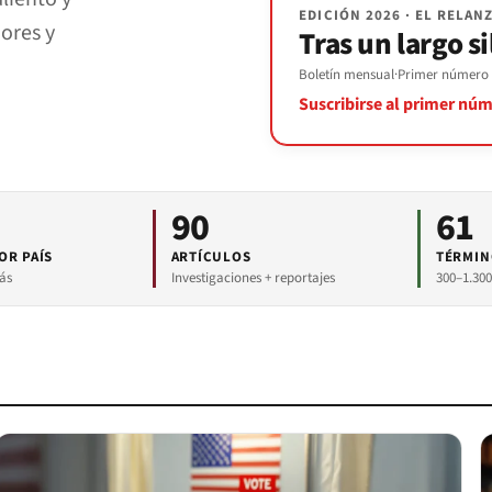
EDICIÓN 2026 · EL RELA
ores y
Tras un largo s
Boletín mensual
·
Primer número a
Suscribirse al primer nú
90
61
OR PAÍS
ARTÍCULOS
TÉRMIN
ás
Investigaciones + reportajes
300–1.30