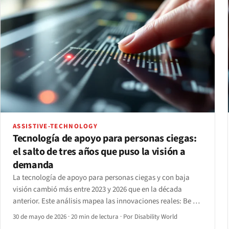
ASSISTIVE-TECHNOLOGY
Tecnología de apoyo para personas ciegas:
el salto de tres años que puso la visión a
demanda
La tecnología de apoyo para personas ciegas y con baja
visión cambió más entre 2023 y 2026 que en la década
anterior. Este análisis mapea las innovaciones reales: Be My
AI, Ray-Ban Meta, bastones inteligentes, el Monarch y los
30 de mayo de 2026
·
20 min de lectura
·
Por Disability World
lectores de pantalla con IA.