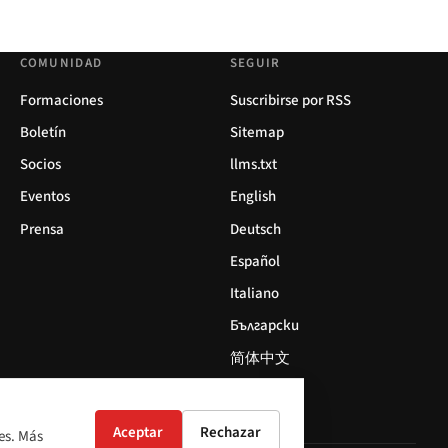
COMUNIDAD
SEGUIR
Formaciones
Suscribirse por RSS
Boletín
Sitemap
Socios
llms.txt
Eventos
English
Prensa
Deutsch
Español
Italiano
Български
简体中文
Aceptar
Rechazar
es. Más