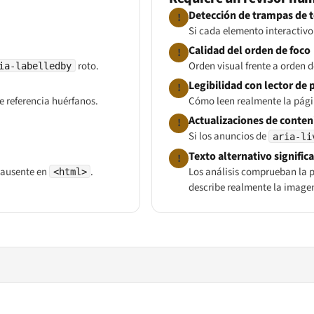
Detección de trampas de 
!
Si cada elemento interactiv
Calidad del orden de foco
!
roto.
Orden visual frente a orden d
ia-labelledby
Legibilidad con lector de 
!
e referencia huérfanos.
Cómo leen realmente la pági
Actualizaciones de conte
!
Si los anuncios de
aria-li
Texto alternativo signific
!
ausente en
.
Los análisis comprueban la
p
<html>
describe realmente la image