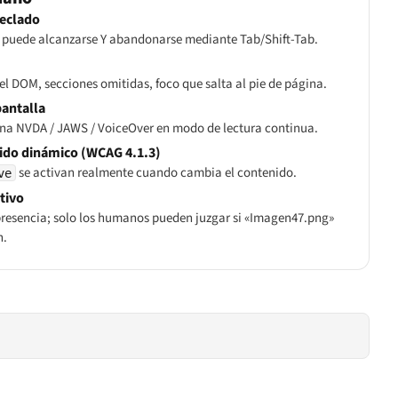
teclado
o puede alcanzarse Y abandonarse mediante Tab/Shift-Tab.
el DOM, secciones omitidas, foco que salta al pie de página.
pantalla
na NVDA / JAWS / VoiceOver en modo de lectura continua.
nido dinámico (WCAG 4.1.3)
se activan realmente cuando cambia el contenido.
ve
ativo
resencia
; solo los humanos pueden juzgar si «Imagen47.png»
n.