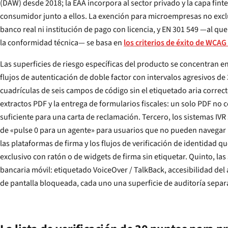
(DAW) desde 2018; la EAA incorpora al sector privado y la capa fintech orientada al
consumidor junto a ellos. La exención para microempresas no excluye en la práctica a ningún
banco real ni institución de pago con licencia, y EN 301 549 —al que la EAA hace referencia para
la conformidad técnica— se basa en
los criterios de éxito de WCAG
Las superficies de riesgo específicas del producto se concentran en
flujos de autenticación de doble factor con intervalos agresivos de 30-60 s para SMS-OTP y
cuadrículas de seis campos de código sin el etiquetado aria correcto. Segundo, los archivos de
extractos PDF y la entrega de formularios fiscales: un solo PDF no conforme con PDF/UA es
suficiente para una carta de reclamación. Tercero, los sistemas IVR sin una salida anticipada
de «pulse 0 para un agente» para usuarios que no pueden navegar menús de audio. Cuarto,
las plataformas de firma y los flujos de verificación de identidad que dependen del arrastre
exclusivo con ratón o de widgets de firma sin etiquetar. Quinto, las superficies d
bancaria móvil: etiquetado VoiceOver / TalkBack, accesibilidad del aviso 
de pantalla bloqueada, cada uno una superficie de auditoría sepa