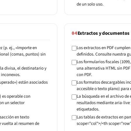
de un solo uso.
Extractos y documentos
04
 (p. ej., «Importe en
Los extractos en PDF cumplen
ional (comas, puntos) sin
definidos. Consulte nuestra g
Los formularios fiscales (109
a divisa, el destinatario y
una alternativa HTML sin PDF 
 inconexos.
con PDF.
 superado») están asociados
Los formatos descargables in
accesible o texto plano) para e
) es operable con
La búsqueda en el archivo de 
on un selector
resultados mediante aria-live
etiquetados.
sacción en texto
Las tablas de extractos en pa
e vuelta al resumen de
scope="col">/<th scope="row">