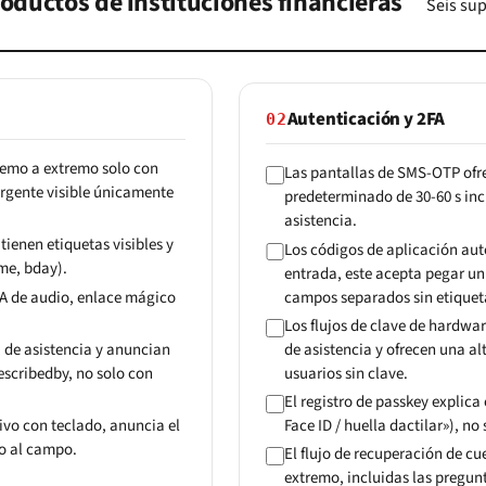
roductos de instituciones financieras
Seis sup
Autenticación y 2FA
02
tremo a extremo solo con
Las pantallas de SMS-OTP ofre
ergente visible únicamente
predeterminado de 30-60 s in
asistencia.
ienen etiquetas visibles y
Los códigos de aplicación aut
me, bday).
entrada, este acepta pegar un 
A de audio, enlace mágico
campos separados sin etiquet
Los flujos de clave de hardwa
a de asistencia y anuncian
de asistencia y ofrecen una a
escribedby, no solo con
usuarios sin clave.
El registro de passkey explica
ivo con teclado, anuncia el
Face ID / huella dactilar»), no
o al campo.
El flujo de recuperación de cu
extremo, incluidas las pregunt