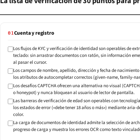
La lista de verificación de 30 puntos para p
Cuenta y registro
01
Los flujos de KYC y verificación de identidad son operables de ex
teclado: sin arrastrar documentos con ratón, sin información em
al pasar el cursor.
Los campos de nombre, apellido, dirección y fecha de nacimiento t
los atributos de autocompletar correctos (given-name, family-na
Los desafíos CAPTCHA ofrecen una alternativa no visual (CAPTCH
o honeypot) y nunca bloquean al usuario de lector de pantalla.
Las barreras de verificación de edad son operables con tecnologí
los estados de error («debe tener 18 años o más») mediante aria-d
color.
La carga de documentos de identidad admite la selección de arch
progreso de carga y muestra los errores OCR como texto vinculad