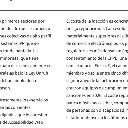
co primeros sectores por
El coste de la inacción es concr
año desde que se comenzó
riesgo reputacional. Las resoluciones de demandas ADA contra bancos en EE. UU. suelen ser
materialmente superiores a la línea base de 20 000-50 000 dólares observada en expedientes
de comercio electrónico puro, porque los abogados del lado demandante saben que la capa
or de pantalla. La
regulatoria es más densa: un ángulo de banca equitativa, la 
minorista, que tiene
consentimiento de la CFPB, una pregunta s
consecuencia. En la UE, el calendar
miembro y oscila entre cinco cif
significativo de la facturación en otras; Alemania, Francia, Italia, España y los Países Bajos
casan.
crearon equipos de cumplimiento durante 2025 y comenzaron a emitir la primera ronda de
sanciones en 2026. El coste reputacional se acumula: una sola captura de pantalla de una
resamente los «servicios
banca móvil inaccesible, compartida por un cliente con una gran a
de personas con discapacidad, ha movido el precio 
es que los prestan.
estadounidense en los últimos c
va de Accesibilidad Web