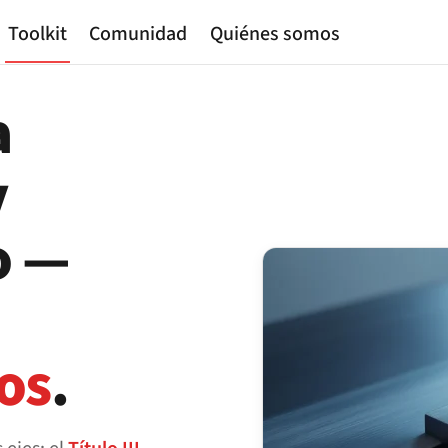
Toolkit
Comunidad
Quiénes somos
a
y
o —
os
.