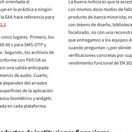
La buena noticia es que la acces
Los mismos doce modos de fallo se repiten en prácticamente todas las auditorías de un
producto de banca minorista, neobanco o aplicación de pagos, y la mayoría son solucionables
 2.2
.
con tokens de diseño, bibliotecas de componentes compartidos o un sprint de
focalizado, no con una reconstrucción completa. La lista 
 cinco lugares. Primero, los
que entregamos a los equipos de ingeniería 
cuando preguntan «¿por dónde e
verificaciones concretas por sup
rendimiento funcional d
e la aplicación
biométrico y widgets
rada en cada plataforma.