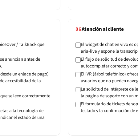
Atención al cliente
06
VoiceOver / TalkBack que
El widget de chat en vivo es 
aria-live y expone la transcrip
 se anuncian antes de
El flujo de solicitud de devol
o.
autocompletar correcto y confi
ia desde un enlace de pago)
El IVR (árbol telefónico) ofre
de accesibilidad de la
usuarios que no pueden naveg
La solicitud de intérprete de
o que se leen correctamente
la página de soporte con un m
El formulario de tickets de so
etas a la tecnología de
teclado y la confirmación de e
ndicar el estado de una