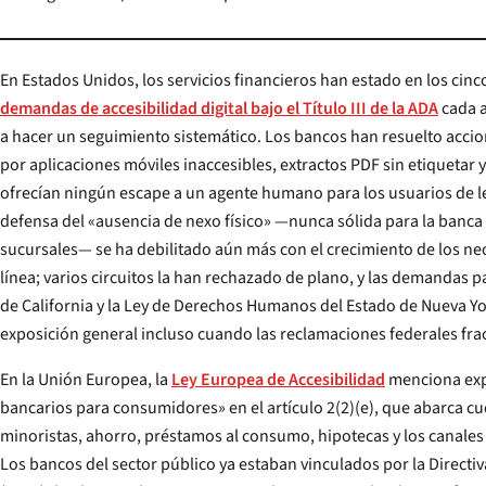
En Estados Unidos, los servicios financieros han estado en los cin
demandas de accesibilidad digital bajo el Título III de la ADA
cada 
a hacer un seguimiento sistemático. Los bancos han resuelto acciones colectivas de alto perfil
por aplicaciones móviles inaccesibles, extractos PDF sin etiquetar y sistemas IVR que no
ofrecían ningún escape a un agente humano para los usuarios de lect
defensa del «ausencia de nexo físico» —nunca sólida para la banca 
sucursales— se ha debilitado aún más con el crecimiento de los neobancos exclusivamente en
línea; varios circuitos la han rechazado de plano, y las demandas paralelas bajo la Ley Unruh
de California y la Ley de Derechos Humanos del Estado de Nueva York han ampliado la
exposición general incluso cuando las reclamaciones federales fra
En la Unión Europea, la
Ley Europea de Accesibilidad
menciona exp
bancarios para consumidores» en el artículo 2(2)(e), que abarca cuentas corrientes
minoristas, ahorro, préstamos al consumo, hipotecas y los canales digital
Los bancos del sector público ya estaban vinculados por la Directi