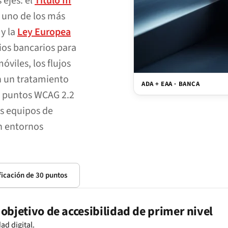
 ejes: el
Título III
s uno de los más
 y la
Ley Europea
ios bancarios para
óviles, los flujos
en un tratamiento
ADA + EAA · BANCA
30 puntos WCAG 2.2
os equipos de
en entornos
rificación de 30 puntos
 objetivo de accesibilidad de primer nivel
ad digital.