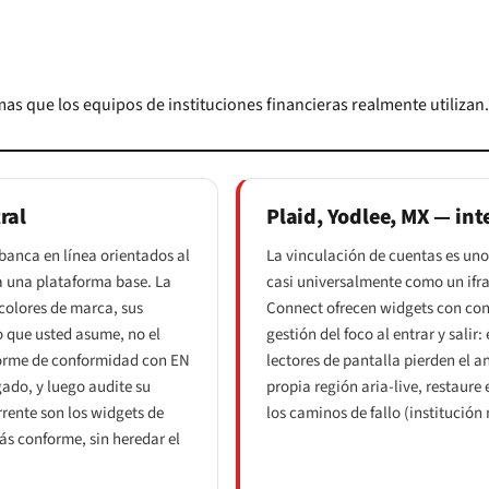
rmas que los equipos de instituciones financieras realmente utilizan.
ral
Plaid, Yodlee, MX — in
banca en línea orientados al
La vinculación de cuentas es uno 
 a una plataforma base. La
casi universalmente como un ifra
colores de marca, sus
Connect ofrecen widgets con conc
 que usted asume, no el
gestión del foco al entrar y salir:
informe de conformidad con EN
lectores de pantalla pierden el 
gado, y luego audite su
propia región aria-live, restaure
rente son los widgets de
los caminos de fallo (institución
s conforme, sin heredar el