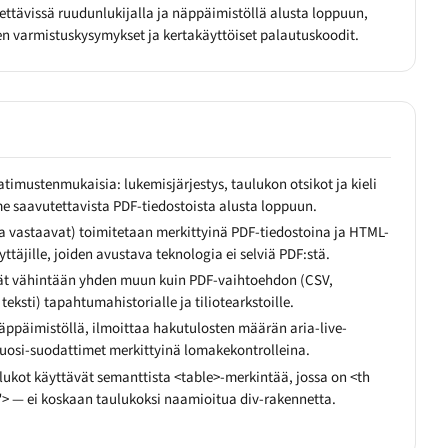
tettävissä ruudunlukijalla ja näppäimistöllä alusta loppuun,
n varmistuskysymykset ja kertakäyttöiset palautuskoodit.
timustenmukaisia: lukemisjärjestys, taulukon otsikot ja kieli
 saavutettavista PDF-tiedostoista alusta loppuun.
a vastaavat) toimitetaan merkittyinä PDF-tiedostoina ja HTML-
ttäjille, joiden avustava teknologia ei selviä PDF:stä.
vät vähintään yhden muun kuin PDF-vaihtoehdon (CSV,
eksti) tapahtumahistorialle ja tiliotearkstoille.
näppäimistöllä, ilmoittaa hakutulosten määrän aria-live-
vuosi-suodattimet merkittyinä lomakekontrolleina.
ulukot käyttävät semanttista <table>-merkintää, jossa on <th
> — ei koskaan taulukoksi naamioitua div-rakennetta.