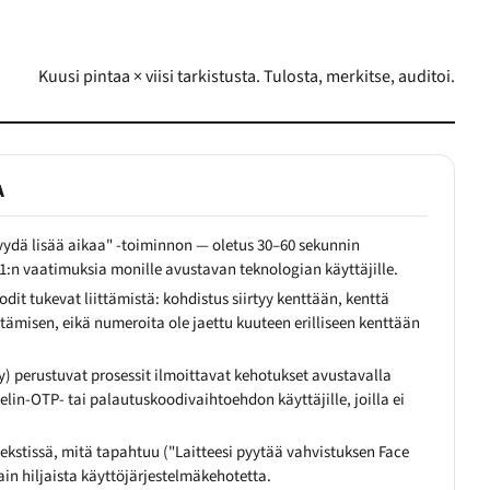
Kuusi pintaa × viisi tarkistusta. Tulosta, merkitse, auditoi.
A
ydä lisää aikaa" -toiminnon — oletus 30–60 sekunnin
1:n vaatimuksia monille avustavan teknologian käyttäjille.
it tukevat liittämistä: kohdistus siirtyy kenttään, kenttä
tämisen, eikä numeroita ole jaettu kuuteen erilliseen kenttään
y) perustuvat prosessit ilmoittavat kehotukset avustavalla
elin-OTP- tai palautuskoodivaihtoehdon käyttäjille, joilla ei
 tekstissä, mitä tapahtuu ("Laitteesi pyytää vahvistuksen Face
vain hiljaista käyttöjärjestelmäkehotetta.