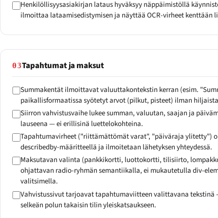
Henkilöllisyysasiakirjan lataus hyväksyy näppäimistöllä käynnist
ilmoittaa lataamisedistymisen ja näyttää OCR-virheet kenttään li
Tapahtumat ja maksut
03
Summakentät ilmoittavat valuuttakontekstin kerran (esim. "Sum
paikallisformaatissa syötetyt arvot (pilkut, pisteet) ilman hiljaista
Siirron vahvistusvaihe lukee summan, valuutan, saajan ja päiv
lauseena — ei erillisinä luettelokohteina.
Tapahtumavirheet ("riittämättömät varat", "päiväraja ylitetty") on 
describedby-määritteellä ja ilmoitetaan lähetyksen yhteydessä.
Maksutavan valinta (pankkikortti, luottokortti, tilisiirto, lompak
ohjattavan radio-ryhmän semantiikalla, ei mukautetulla div-elem
valitsimella.
Vahvistussivut tarjoavat tapahtumaviitteen valittavana tekstinä —
selkeän polun takaisin tilin yleiskatsaukseen.