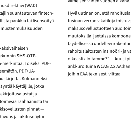
viimeisen viiden vuoden aikana.
Hyvä uutinen on, että rahoitusl
tusinan verran vikatiloja toistuvat käytännössä jokaisessa vähittäispankin, neopankin tai
maksusovellustuotteen auditoinnissa, ja useimmat ovat korjattavissa muotoilutoken-
muutoksilla, jaetuissa komponenttikirjastoissa tai kohdennet
täydellisessä uudelleenrakentamisessa. All
 kaksivaiheisen
rahoituslaitosten insinööri- ja vaat
oikeasti aloitamme?" — kuusi pin
ankkuroituina WCAG 2.2 AA:han j
ön, PDF/UA-
joihin EAA teknisesti viittaa.
uskirjettä. Kolmanneksi
tusnäytön