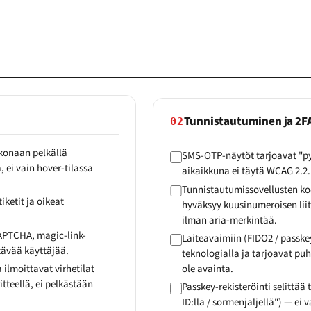
Tunnistautuminen ja 2F
02
okonaan pelkällä
SMS-OTP-näytöt tarjoavat "py
 ei vain hover-tilassa
aikaikkuna ei täytä WCAG 2.2.
Tunnistautumissovellusten kood
ketit ja oikeat
hyväksyy kuusinumeroisen liit
ilman aria-merkintää.
APTCHA, magic-link-
Laiteavaimiin (FIDO2 / passke
tävää käyttäjää.
teknologialla ja tarjoavat puh
 ilmoittavat virhetilat
ole avainta.
tteellä, ei pelkästään
Passkey-rekisteröinti selittää
ID:llä / sormenjäljellä") — ei 