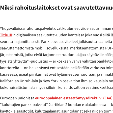
Miksi rahoituslaitokset ovat saavutettavuu
Yhdysvalloissa rahoituspalvelut ovat kuuluneet viiden suurimman
Title III
:n digitaalisen saavutettavuuden kanteissa joka vuosi siitä lähtien, kun kantaa alettiin
seurata laajamittaisesti. Pankit ovat sovitelleet julkisuutta saaneita ryhmäkanteita
saavuttamattomista mobiilisovelluksista, merkitsemättömistä PDF-tiliotte
järjestelmistä, jotka eivät tarjonneet ruudunlukijaa käyttäville pääsyä
fyysistä yhteyttä" -puolustus — ei koskaan vahva vähittäispankkitoi
konttoreita — on heikentynyt entisestään pelkästään verkossa toimivien neopankkien
kasvaessa; useat piirikunnat ovat hylänneet sen suoraan, ja rinnakkaiset kannetilanteet
Kalifornian Unruh-lain ja New Yorkin osavaltion ihmisoikeuslain nojalla ovat kasvat
kokonaisaltistumista myös silloin, kun liittovaltion vaatimukset kaa
Euroopan unionissa
eurooppalainen esteettömyysdirektiivi (EAA)
"kuluttajien pankkipalvelut" 2 artiklan 2 kohdan e alakohdassa — kattaen henkilöas
käyttö- ja säästötilit, kuluttajalainat, asuntolainat sekä niiden toi