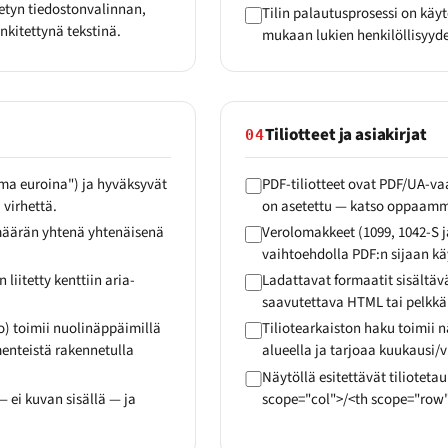
etyn tiedostonvalinnan,
Tilin palautusprosessi on käy
nkitettynä tekstinä.
mukaan lukien henkilöllisyyde
Tiliotteet ja asiakirjat
04
ma euroina") ja hyväksyvät
PDF-tiliotteet ovat PDF/UA-vaa
 virhettä.
on asetettu — katso oppaamme
ämäärän yhtenä yhtenäisenä
Verolomakkeet (1099, 1042-S j
vaihtoehdolla PDF:n sijaan käy
liitetty kenttiin aria-
Ladattavat formaatit sisältä
saavutettava HTML tai pelkkä t
ko) toimii nuolinäppäimillä
Tiliotearkaiston haku toimii 
enteistä rakennetulla
alueella ja tarjoaa kuukausi/
Näytöllä esitettävät tilioteta
 ei kuvan sisällä — ja
scope="col">/<th scope="row"