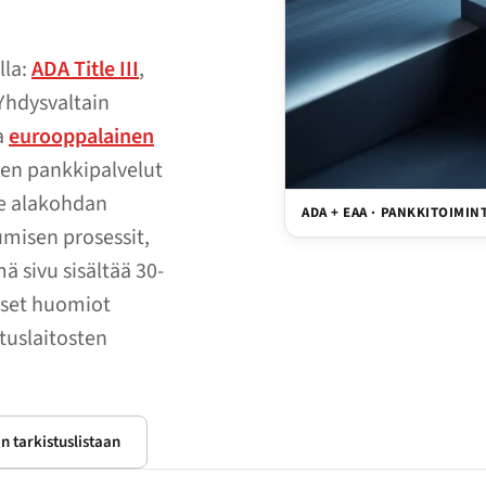
lla:
ADA Title III
,
Yhdysvaltain
a
eurooppalainen
jien pankkipalvelut
 e alakohdan
ADA + EAA · PANKKITOIMIN
umisen prosessit,
mä sivu sisältää 30-
aiset huomiot
ituslaitosten
n tarkistuslistaan