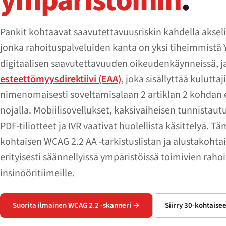
ympäristöihin
.
Pankit kohtaavat saavutettavuusriskin kahdella akseli
jonka rahoituspalveluiden kanta on yksi tiheimmistä 
digitaalisen saavutettavuuden oikeudenkäynneissä, j
esteettömyysdirektiivi (EAA)
, joka sisällyttää kulutta
nimenomaisesti soveltamisalaan 2 artiklan 2 kohdan
nojalla. Mobiilisovellukset, kaksivaiheisen tunnistaut
PDF-tiliotteet ja IVR vaativat huolellista käsittelyä. Tä
kohtaisen WCAG 2.2 AA -tarkistuslistan ja alustakoht
erityisesti säännellyissä ympäristöissä toimivien raho
insinööritiimeille.
Suorita ilmainen WCAG 2.2 -skanneri →
Siirry 30-kohtaisee