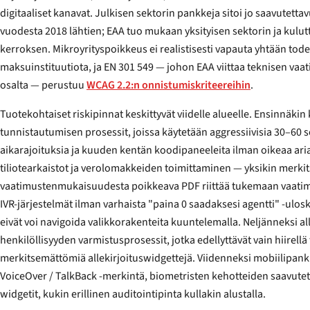
digitaaliset kanavat. Julkisen sektorin pankkeja sitoi jo saavutettavuusdirektiivi (WAD)
vuodesta 2018 lähtien; EAA tuo mukaan yksityisen sektorin ja kuluttajiin suuntautuvan fintech-
kerroksen. Mikroyrityspoikkeus ei realistisesti vapauta yhtään todellista pankkia tai lisensöityä
maksuinstituutiota, ja EN 301 549 — johon EAA viittaa teknisen vaatimustenmukaisuuden
osalta — perustuu
WCAG 2.2:n onnistumiskriteereihin
.
Tuotekohtaiset riskipinnat keskittyvät viidelle alueelle. Ensinnäkin
tunnistautumisen prosessit, joissa käytetään aggressiivisia 30–60 sekunnin SMS-OTP-
aikarajoituksia ja kuuden kentän koodipaneeleita ilman oikeaa aria-merkintää. Toiseksi PDF-
tiliotearkaistot ja verolomakkeiden toimittaminen — yksikin merkitsemät
vaatimustenmukaisuudesta poikkeava PDF riittää tukemaan vaatim
IVR-järjestelmät ilman varhaista "paina 0 saadaksesi agentti" -uloskäyntiä käyttäjille, jotka
eivät voi navigoida valikkorakenteita kuuntelemalla. Neljänneksi allekirjoitusalustat ja
henkilöllisyyden varmistusprosessit, jotka edellyttävät vain hiirellä toimivaa raahaamista tai
merkitsemättömiä allekirjoituswidgettejä. Viidenneksi mobiilipankkisovellusten pinnat —
VoiceOver / TalkBack -merkintä, biometristen kehotteiden saavutettavuus ja luki
widgetit, kukin erillinen auditointipinta kullakin alustalla.