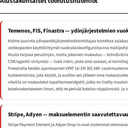
Alustakohtaiset toteutushuomiot
Temenos, FIS, Finastra — ydinjärjestelmien vuo
Kolme suurinta ydinpankkijärjestelmätoimittajaa toimittaa asiaka
verkkopankin käyttöliittymät vuokralaiskonfiguroitavina mallipohji
Alusta tarjoaa peruslinjan, mutta jokainen mukautus — brändivärisi
CSR/agentti-siirtymäsi — lisää riskin, josta sinä vastaat, ei toimitta
Finestralta heidän ajantasainen VPAT tai EN 301 549 -vaatimustenmu
tuoteversioista, jota käytät, ja auditoi sen jälkeen oma mukautusker
vikatila on mukautetut tapahtumawidgetit, jotka on lisätty muut
kotelorakenteeseen ilman, että ne perivät kotelon näppäimistö- ja 
Stripe, Adyen — maksuelementin saavutettavu
Stripe Payment Element ja Adyen Drop-in ovat molemmat olennaise