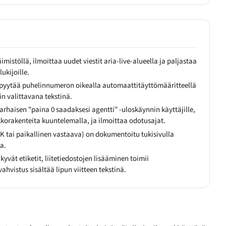
mistöllä, ilmoittaa uudet viestit aria-live-alueella ja paljastaa
ukijoille.
 pyytää puhelinnumeron oikealla automaattitäyttömääritteellä
in valittavana tekstinä.
arhaisen "paina 0 saadaksesi agentti" -uloskäynnin käyttäjille,
kkorakenteita kuuntelemalla, ja ilmoittaa odotusajat.
VK tai paikallinen vastaava) on dokumentoitu tukisivulla
a.
vät etiketit, liitetiedostojen lisääminen toimii
ahvistus sisältää lipun viitteen tekstinä.