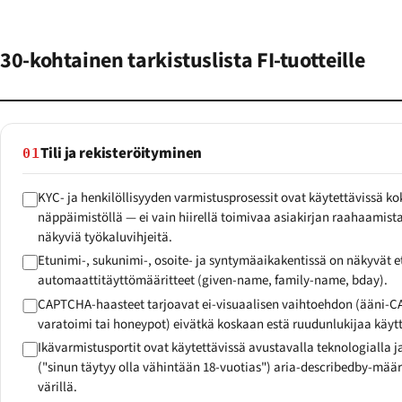
30-kohtainen tarkistuslista FI-tuotteille
Tili ja rekisteröityminen
01
KYC- ja henkilöllisyyden varmistusprosessit ovat käytettävissä k
näppäimistöllä — ei vain hiirellä toimivaa asiakirjan raahaamista,
näkyviä työkaluvihjeitä.
Etunimi-, sukunimi-, osoite- ja syntymäaikakentissä on näkyvät eti
automaattitäyttömääritteet (given-name, family-name, bday).
CAPTCHA-haasteet tarjoavat ei-visuaalisen vaihtoehdon (ääni-C
varatoimi tai honeypot) eivätkä koskaan estä ruudunlukijaa käyt
Ikävarmistusportit ovat käytettävissä avustavalla teknologialla ja
("sinun täytyy olla vähintään 18-vuotias") aria-describedby-määri
värillä.