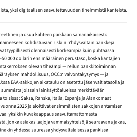
sta, yksi digitaalisen saavutettavuuden tiheimmistä kanteista.
ettinen ja osuu kahteen paikkaan samanaikaisesti:
sti korkeampia kuin puhtaassa
 dollarin ensimääräinen perustaso, koska kantajien
vontakerroksen olevan tiheämpi — reilun pankkitoiminnan
räyksen mahdollisuus, OCC:n valvontakysymys — ja
öalueissa merkittävään
aksa, Ranska, Italia, Espanja ja Alankomaat
nna 2025 ja aloittivat ensimmäisten sakkojen antamisen
vaa: yksikin kuvakaappaus saavuttamattomasta
isessa pankissa