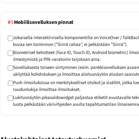
Mobiilisovelluksen pinnat
05
Jokaisella interaktiivisella komponentilla on VoiceOver / TalkBa
kuvaa sen toiminnon ("Siirrä rahaa", ei pelkästään "Siirrä").
Biometriset kehotteet (Face ID, Touch ID, Android biometric) ilmo
ilmestymistä ja PIN-varatoimi tarjotaan aina.
Sovelluksesta toiseen siirtyminen (esim. pankkisovelluksen avaa
säilyttää kohdistuksen ja ilmoittaa aloitusnäytön alustan saavu
Push-ilmoituksissa on merkitykselliset otsikot ja sisällöt, jotka lu
ruudunlukija ilmoittaa ilmoitukset.
Lukitusnäytön pikasaldowidget paljastaa etiketit avustavalle tek
luota pelkästään värivihjeiden avulla tapahtumatilan ilmaisemis