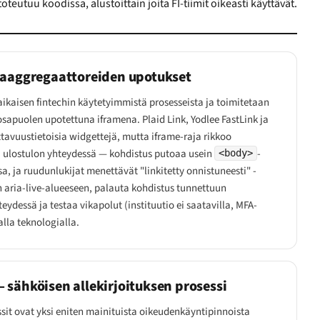
toteutuu koodissa, alustoittain joita FI-tiimit oikeasti käyttävät.
taaggregaattoreiden upotukset
aikaisen fintechin käytetyimmistä prosesseista ja toimitetaan
apuolen upotettuna iframena. Plaid Link, Yodlee FastLink ja
avuustietoisia widgettejä, mutta iframe-raja rikkoo
a ulostulon yhteydessä — kohdistus putoaa usein
-
<body>
a, ja ruudunlukijat menettävät "linkitetty onnistuneesti" -
 aria-live-alueeseen, palauta kohdistus tunnettuun
ydessä ja testaa vikapolut (instituutio ei saatavilla, MFA-
lla teknologialla.
 sähköisen allekirjoituksen prosessi
ssit ovat yksi eniten mainituista oikeudenkäyntipinnoista