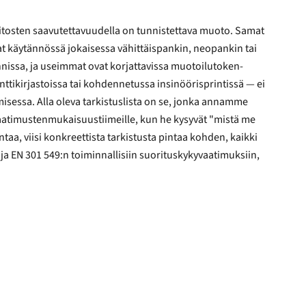
aitosten saavutettavuudella on tunnistettava muoto. Samat
ussa insinöörisprintissä — ei
a oleva tarkistuslista on se, jonka annamme
imustenmukaisuustiimeille, kun he kysyvät "mistä me
taa, viisi konkreettista tarkistusta pintaa kohden, kaikki
a EN 301 549:n toiminnallisiin suorituskykyvaatimuksiin,