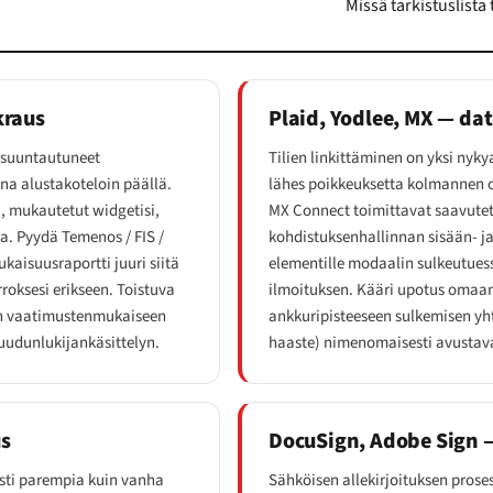
Missä tarkistuslista 
kraus
Plaid, Yodlee, MX — da
ssuuntautuneet
Tilien linkittäminen on yksi nyky
na alustakoteloin päällä.
lähes poikkeuksetta kolmannen os
, mukautetut widgetisi,
MX Connect toimittavat saavutett
ja. Pyydä Temenos / FIS /
kohdistuksenhallinnan sisään- j
kaisuusraportti juuri siitä
elementille modaalin sulkeutuess
roksesi erikseen. Toistuva
ilmoituksen. Kääri upotus omaan
oin vaatimustenmukaiseen
ankkuripisteeseen sulkemisen yhte
ruudunlukijankäsittelyn.
haaste) nimenomaisesti avustava
us
DocuSign, Adobe Sign —
sti parempia kuin vanha
Sähköisen allekirjoituksen prose