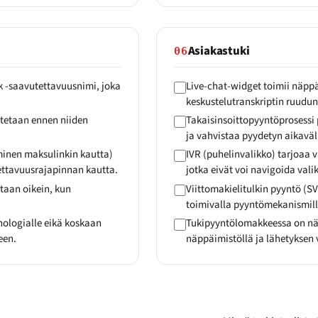
Asiakastuki
06
ck -saavutettavuusnimi, joka
Live-chat-widget toimii näppäi
keskustelutranskriptin ruudunl
itetaan ennen niiden
Takaisinsoittopyyntöprosessi
ja vahvistaa pyydetyn aikaväl
minen maksulinkin kautta)
IVR (puhelinvalikko) tarjoaa v
tettavuusrajapinnan kautta.
jotka eivät voi navigoida vali
etaan oikein, kun
Viittomakielitulkin pyyntö (S
toimivalla pyyntömekanismill
nologialle eikä koskaan
Tukipyyntölomakkeessa on näky
een.
näppäimistöllä ja lähetyksen v