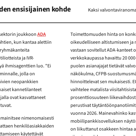
den ensisijainen kohde
Kaksi valvontaviranomai
 sektorin joukkoon
ADA
Toimettomuuden hinta on konkre
oikeudelliseen altistumiseen ja maineeseen kohdistuvaan riskiin. Yhdysvaltain pankkeja
vastaan sovitellut ADA-kanteet ovat tyypillisesti olennaise
ista ja IVR-
verkkokaupassa havaittu 20 000–50 000
 ihmisagenttien luo. "Ei
puolen asianajajat tietävät val
minnalle, jolla on
näkökulma, CFPB-suostumusmää
hinnoittelevat sen mukaisesti. EU:ssa EAA-sakkojen aikataulu on asetettu jäsenvaltiatasolla ja
vaihtelee matalista viisitahtisista summista joissain lainkäytt
taneet
prosenttiosuuteen liikevaihdosta toisissa; S
tuvat.
perustivat täytäntöönpanotiimit vuo
vuonna 2026. Mainevahinko kas
mainitsee nimenomaisesti
mobiilipankkisovelluksen näytöstä, jonka asiakas laajoja vammaisyhteisöjä seuraavana jakaa,
iakkaiden
on liikuttanut osakkeen hintaa ainakin yhdessä suuressa yhdysvaltala
mittamiseen käytettävät