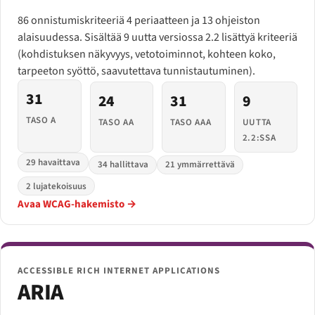
86 onnistumiskriteeriä 4 periaatteen ja 13 ohjeiston
alaisuudessa. Sisältää 9 uutta versiossa 2.2 lisättyä kriteeriä
(kohdistuksen näkyvyys, vetotoiminnot, kohteen koko,
tarpeeton syöttö, saavutettava tunnistautuminen).
31
24
31
9
TASO A
TASO AA
TASO AAA
UUTTA
2.2:SSA
29 havaittava
34 hallittava
21 ymmärrettävä
2 lujatekoisuus
Avaa WCAG-hakemisto →
ACCESSIBLE RICH INTERNET APPLICATIONS
ARIA