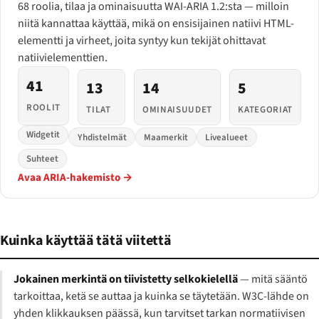
68 roolia, tilaa ja ominaisuutta WAI-ARIA 1.2:sta — milloin
niitä kannattaa käyttää, mikä on ensisijainen natiivi HTML-
elementti ja virheet, joita syntyy kun tekijät ohittavat
natiivielementtien.
41
13
14
5
ROOLIT
TILAT
OMINAISUUDET
KATEGORIAT
Widgetit
Yhdistelmät
Maamerkit
Livealueet
Suhteet
Avaa ARIA-hakemisto →
Kuinka käyttää tätä viitettä
Jokainen merkintä on tiivistetty selkokielellä
— mitä sääntö
tarkoittaa, ketä se auttaa ja kuinka se täytetään. W3C-lähde on
yhden klikkauksen päässä, kun tarvitset tarkan normatiivisen