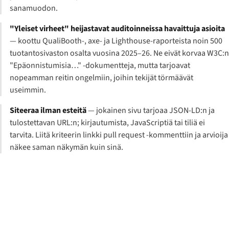
sanamuodon.
"Yleiset virheet" heijastavat auditoinneissa havaittuja asioita
— koottu QualiBooth-, axe- ja Lighthouse-raporteista noin 500
tuotantosivaston osalta vuosina 2025–26. Ne eivät korvaa W3C:n
"Epäonnistumisia…" -dokumentteja, mutta tarjoavat
nopeamman reitin ongelmiin, joihin tekijät törmäävät
useimmin.
Siteeraa ilman esteitä
— jokainen sivu tarjoaa JSON-LD:n ja
tulostettavan URL:n; kirjautumista, JavaScriptiä tai tiliä ei
tarvita. Liitä kriteerin linkki pull request -kommenttiin ja arvioija
näkee saman näkymän kuin sinä.