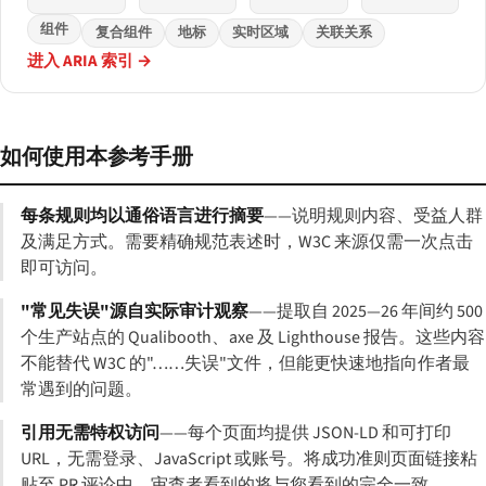
组件
复合组件
地标
实时区域
关联关系
进入 ARIA 索引 →
如何使用本参考手册
每条规则均以通俗语言进行摘要
——说明规则内容、受益人群
及满足方式。需要精确规范表述时，W3C 来源仅需一次点击
即可访问。
"常见失误"源自实际审计观察
——提取自 2025—26 年间约 500
个生产站点的 Qualibooth、axe 及 Lighthouse 报告。这些内容
不能替代 W3C 的"……失误"文件，但能更快速地指向作者最
常遇到的问题。
引用无需特权访问
——每个页面均提供 JSON-LD 和可打印
URL，无需登录、JavaScript 或账号。将成功准则页面链接粘
贴至 PR 评论中，审查者看到的将与您看到的完全一致。