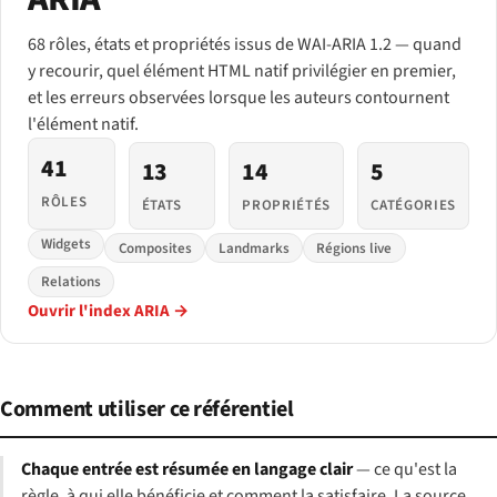
68 rôles, états et propriétés issus de WAI-ARIA 1.2 — quand
y recourir, quel élément HTML natif privilégier en premier,
et les erreurs observées lorsque les auteurs contournent
l'élément natif.
41
13
14
5
RÔLES
ÉTATS
PROPRIÉTÉS
CATÉGORIES
Widgets
Composites
Landmarks
Régions live
Relations
Ouvrir l'index ARIA →
Comment utiliser ce référentiel
Chaque entrée est résumée en langage clair
— ce qu'est la
règle, à qui elle bénéficie et comment la satisfaire. La source