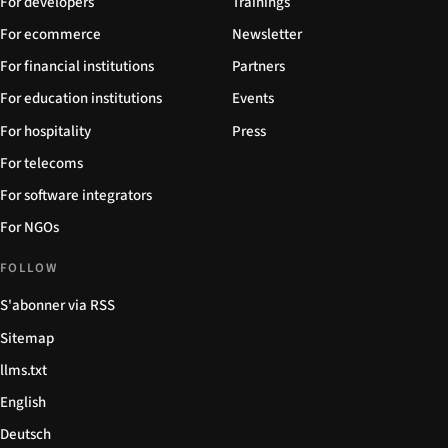
For developers
Trainings
For ecommerce
Newsletter
For financial institutions
Partners
For education institutions
Events
For hospitality
Press
For telecoms
For software integrators
For NGOs
FOLLOW
S'abonner via RSS
Sitemap
llms.txt
English
Deutsch