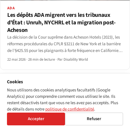
ADA
Les dépôts ADA migrent vers les tribunaux
d'État : Unruh, NYCHRL et la migration post-
Acheson
La décision de la Cour suprême dans Acheson Hotels (2023), les
réformes procédurales du CPLR §3211 de New York et la barrière
de l'§425.55 pour les plaignants à forte fréquence en Californie
ont déplacé de manière mesurable les dépôts ADA des
22 mai 2026
·
28 min de lecture
·
Par Disability World
juridictions fédérales vers les tribunaux d'État.
Cookies
Nous utilisons des cookies analytiques facultatifs (Google
Analytics) pour comprendre comment vous utilisez le site. Ils
restent désactivés tant que vous ne les avez pas acceptés. Plus
de détails dans notre
politique de confidentialité
.
Accepter
Refuser