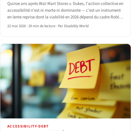
Quinze ans après Wal-Mart Stores v. Dukes, l'action collective en
accessibilité n'est ni morte ni dominante — c'est un instrument
en lente reprise dont la viabilité en 2026 dépend du cadre Robles
du Neuvième Circuit et de la ligne Andrews v. Blick du Deuxième
22 mai 2026
·
29 min de lecture
·
Par Disability World
Circuit.
ACCESSIBILITY-DEBT