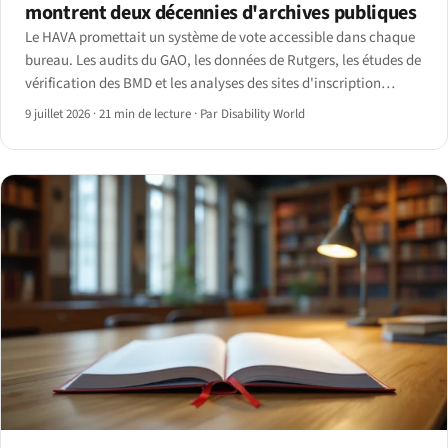
montrent deux décennies d'archives publiques
Le HAVA promettait un système de vote accessible dans chaque
bureau. Les audits du GAO, les données de Rutgers, les études de
vérification des BMD et les analyses des sites d'inscription
montrent l'écart qui subsiste — et les échéances web du Titre II
9 juillet 2026
·
21 min de lecture
·
Par Disability World
de l'ADA fixées en 2027.