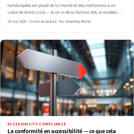
handicapées est passé de la charité et des institutions à un
cadre de droits civils — le sit-in de la Section 504, le modèle
social, la désinstitutionnalisation, et la route vers le CRPD de
25 mai 2026
·
13 min de lecture
·
Par Disability World
l'ONU.
ACCESSIBILITY-COMPLIANCE
La conformité en accessibilité — ce que cela