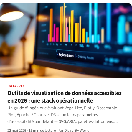
DATA-VIZ
Outils de visualisation de données accessibles
en 2026 : une stack opérationnelle
Un guide d'ingénierie évaluant Vega-Lite, Plotly, Observable
Plot, Apache ECharts et D3 selon leurs paramètres
d'accessibilité par défaut — SVG/ARIA, palettes daltoniens,
navigation clavier, hiérarchie lecteur d'écran et vue tableau
22 mai 2026
·
15 min de lecture
·
Par Disability World