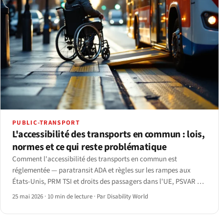
PUBLIC-TRANSPORT
L'accessibilité des transports en commun : lois,
normes et ce qui reste problématique
Comment l'accessibilité des transports en commun est
réglementée — paratransit ADA et règles sur les rampes aux
États-Unis, PRM TSI et droits des passagers dans l'UE, PSVAR au
Royaume-Uni — et les lacunes persistantes, du quai à
25 mai 2026
·
10 min de lecture
·
Par Disability World
l'application.