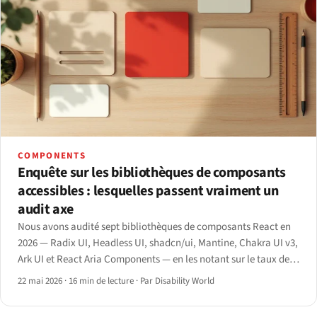
COMPONENTS
Enquête sur les bibliothèques de composants
accessibles : lesquelles passent vraiment un
audit axe
Nous avons audité sept bibliothèques de composants React en
2026 — Radix UI, Headless UI, shadcn/ui, Mantine, Chakra UI v3,
Ark UI et React Aria Components — en les notant sur le taux de
passage axe, la couverture des modèles ARIA, le contrat clavier
22 mai 2026
·
16 min de lecture
·
Par Disability World
et le coût en taille de bundle.