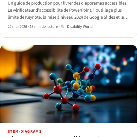
Un guide de production pour livrer des diaporamas accessibles.
Le vérificateur d'accessibilité de PowerPoint, l'outillage plus
limité de Keynote, la mise à niveau 2024 de Google Slides et la
voie web-first Reveal.js / Slidev / Marp — avec un arbre de
22 mai 2026
·
18 min de lecture
·
Par Disability World
décision pour choisir le bon outil.
STEM-DIAGRAMS