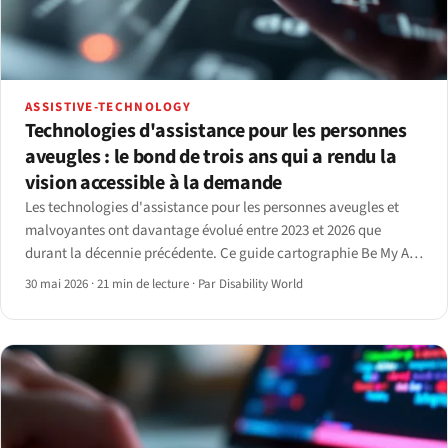
ASSISTIVE-TECHNOLOGY
Technologies d'assistance pour les personnes
aveugles : le bond de trois ans qui a rendu la
vision accessible à la demande
Les technologies d'assistance pour les personnes aveugles et
malvoyantes ont davantage évolué entre 2023 et 2026 que
durant la décennie précédente. Ce guide cartographie Be My AI,
Ray-Ban Meta, les cannes connectées, le Monarch et les lecteurs
30 mai 2026
·
21 min de lecture
·
Par Disability World
d'écran IA.