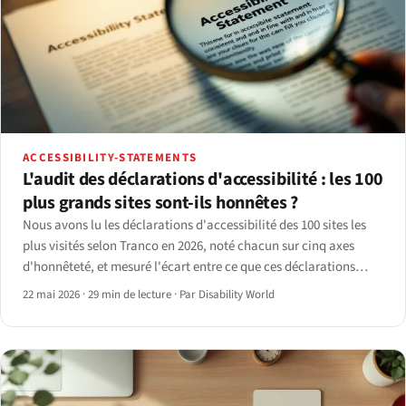
ACCESSIBILITY-STATEMENTS
L'audit des déclarations d'accessibilité : les 100
plus grands sites sont-ils honnêtes ?
Nous avons lu les déclarations d'accessibilité des 100 sites les
plus visités selon Tranco en 2026, noté chacun sur cinq axes
d'honnêteté, et mesuré l'écart entre ce que ces déclarations
affirment et ce qu'un scan axe-core retourne réellement.
22 mai 2026
·
29 min de lecture
·
Par Disability World