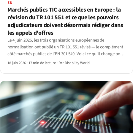
EU
Marchés publics TIC accessibles en Europe : la
révision du TR 101 551 et ce que les pouvoirs
adjudicateurs doivent désormais rédiger dans
les appels d'offres
Le 4 juin 2026, les trois organisations européennes de
normalisation ont publié un TR 101 551 révisé — le complément
côté marchés publics de l'EN 301 549. Voici ce qu'il change pour
les pouvoirs adjudicateurs et les fournisseurs qui répondent à
18 juin 2026
·
17 min de lecture
·
Par Disability World
leurs appels d'offres.