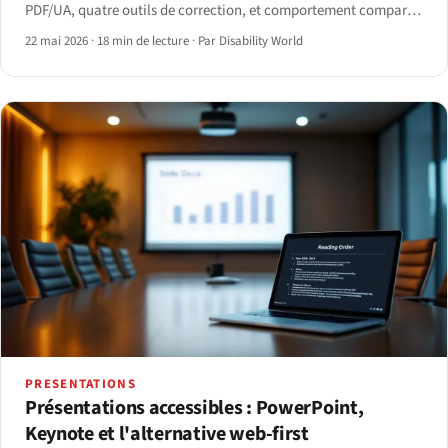
PDF/UA, quatre outils de correction, et comportement comparé
de JAWS, NVDA, VoiceOver et ChromeVox sur un PDF balisé.
22 mai 2026
·
18 min de lecture
·
Par Disability World
PRESENTATIONS
Présentations accessibles : PowerPoint,
Keynote et l'alternative web-first