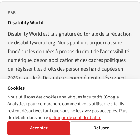
PAR
Disability World
Disability World est la signature éditoriale de la rédaction
de disabilityworld.org. Nous publions un journalisme
fondé sur les données à propos du droit de l'accessibilité
numérique, de son application et des cadres politiques
qui régissent les droits des personnes handicapées en
2026 et au-delà. Des auteurs nommément cités signent
les enquêtes de données individuelles ; le travail éditorial
Cookies
collectif paraît sous cette signature.
Nous utilisons des cookies analytiques facultatifs (Google
Analytics) pour comprendre comment vous utilisez le site. Ils
restent désactivés tant que vous ne les avez pas acceptés. Plus
de détails dans notre
politique de confidentialité
.
Accepter
Refuser