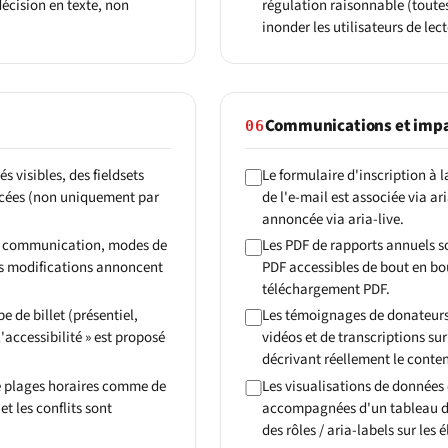
écision en texte, non
régulation raisonnable (toutes
inonder les utilisateurs de lec
Communications et imp
06
 visibles, des fieldsets
Le formulaire d'inscription à l
ncées (non uniquement par
de l'e-mail est associée via a
annoncée via aria-live.
de communication, modes de
Les PDF de rapports annuels s
les modifications annoncent
PDF accessibles de bout en b
téléchargement PDF.
 de billet (présentiel,
Les témoignages de donateurs 
accessibilité » est proposé
vidéos et de transcriptions sur
décrivant réellement le conte
de plages horaires comme de
Les visualisations de données 
t les conflits sont
accompagnées d'un tableau de 
des rôles / aria-labels sur les 