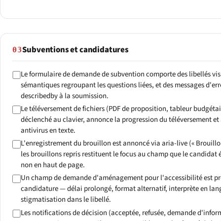
Subventions et candidatures
03
Le formulaire de demande de subvention comporte des libellés visib
sémantiques regroupant les questions liées, et des messages d'erre
describedby à la soumission.
Le téléversement de fichiers (PDF de proposition, tableur budgétaire
déclenché au clavier, annonce la progression du téléversement et a
antivirus en texte.
L'enregistrement du brouillon est annoncé via aria-live (« Brouillon
les brouillons repris restituent le focus au champ que le candidat é
non en haut de page.
Un champ de demande d'aménagement pour l'accessibilité est p
candidature — délai prolongé, format alternatif, interprète en la
stigmatisation dans le libellé.
Les notifications de décision (acceptée, refusée, demande d'inf