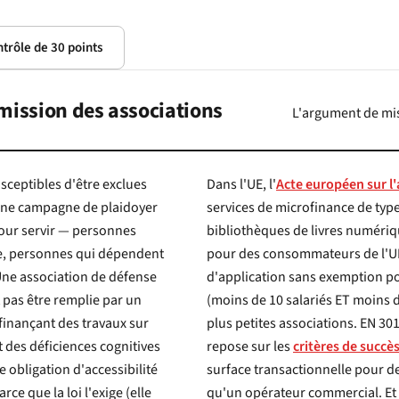
ontrôle de 30 points
a mission des associations
L'argument de mis
sceptibles d'être exclues
Dans l'UE, l'
Acte européen sur l'
services de microfinance de type bancaire, de
bibliothèques de livres numériques et 
pour des consommateurs de l'UE. L'a
d'application sans exemption pour
(moins de 10 salariés ET moins de
plus petites associations. EN 301 549, auquel l'EAA renvoie pour la conformité technique,
repose sur les
critères de succè
surface transactionnelle pour des ut
 (elle
qu'un opérateur commercial. Et 