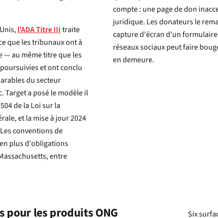
compte : une page de don inacces
juridique. Les donateurs le rem
-Unis,
l'ADA Titre III
traite
capture d'écran d'un formulaire inaccessible partagée par une communauté à fort suivi sur les
ce que les tribunaux ont à
réseaux sociaux peut faire bouger les chiffres de collecte plus vite que n'importe quelle mise
le — au même titre que les
en demeure.
 poursuivies et ont conclu
ts pour les produits ONG
Six surfa