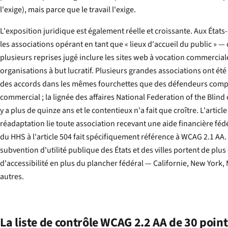
l'exige), mais parce que le travail l'exige.
L'exposition juridique est également réelle et croissante. Aux États
les associations opérant en tant que « lieux d'accueil du public » — 
plusieurs reprises jugé inclure les sites web à vocation commercia
organisations à but lucratif. Plusieurs grandes associations ont été
des accords dans les mêmes fourchettes que des défendeurs comparables du secteur
commercial ; la lignée des affaires National Federation of the Blind c. Target a posé le modèle il
y a plus de quinze ans et le contentieux n'a fait que croître. L'article 504 de la Loi sur la
réadaptation lie toute association recevant une aide financière fédérale, et la mise à jour 2024
du HHS à l'article 504 fait spécifiquement référence à WCAG 2.1 AA. Les conventions de
subvention d'utilité publique des États et des villes portent de plus en plus d'obligations
d'accessibilité en plus du plancher fédéral — Californie, New York, Massachusetts, entre
autres.
La liste de contrôle WCAG 2.2 AA de 30 poin