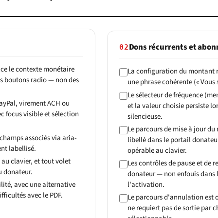
Dons récurrents et abo
02
nce le contexte monétaire
La configuration du montant
les boutons radio — non des
une phrase cohérente (« Vous 
Le sélecteur de fréquence (men
PayPal, virement ACH ou
et la valeur choisie persiste 
 focus visible et sélection
silencieuse.
Le parcours de mise à jour du
s champs associés via aria-
libellé dans le portail donateu
t labellisé.
opérable au clavier.
u clavier, et tout volet
Les contrôles de pause et de 
du donateur.
donateur — non enfouis dans 
lité, avec une alternative
l'activation.
ifficultés avec le PDF.
Le parcours d'annulation est o
ne requiert pas de sortie par 