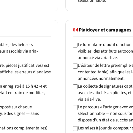
sélectionnable.
Plaidoyer et campagnes
04
les, des fieldsets
Le formulaire d'outil d'action 
ur associés via aria-
visibles, des attributs autoco
annoncé via aria-live.
, pièces justificatives) est
L'éditeur de lettre préremplie 
ffiche les erreurs d'analyse
contenteditable) afin que les l
annoncées normalement.
 enregistré à 15 h 42 ») et
La collecte de signatures capt
tait en train de modifier,
avec des libellés explicites, 
via aria-live.
roposé sur chaque
Le parcours « Partager avec vo
ngue des signes — sans
sélectionnable — non sous for
dispose d'un état de succès a
ormations complémentaires)
Les mises à jour du compteur d