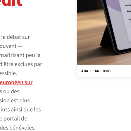
edit
 le débat sur
 souvent —
aîtrisant peu la
d'être exclues par
ADA + EAA · ONG
ssible.
 européen sur
s ou des
sion est plus
ints ainsi que les
e portail de
 des bénévoles.