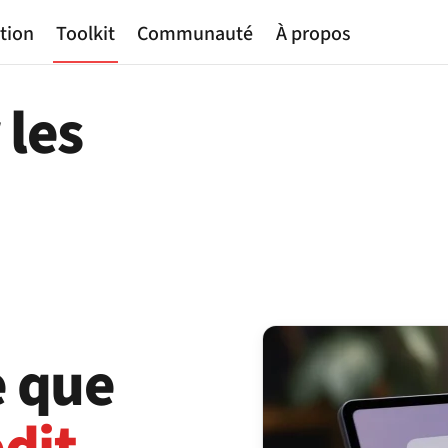
tion
Toolkit
Communauté
À propos
 les
e que