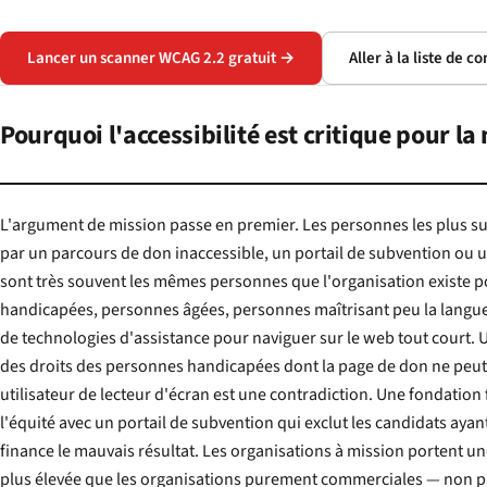
Lancer un scanner WCAG 2.2 gratuit →
Aller à la liste de c
Pourquoi l'accessibilité est critique pour l
L'argument de mission passe en premier. Les personnes les plus su
par un parcours de don inaccessible, un portail de subvention ou une campagne de plaidoyer
sont très souvent les mêmes personnes que l'organisation existe pour servir — personnes
handicapées, personnes âgées, personnes maîtrisant peu la langue, personnes qui dépendent
de technologies d'assistance pour naviguer sur le web tout court. Une association de défense
des droits des personnes handicapées dont la page de don ne peut pas être remplie par un
utilisateur de lecteur d'écran est une contradiction. Une fondation finançant des travaux sur
l'équité avec un portail de subvention qui exclut les candidats ayant des déficiences cognitives
finance le mauvais résultat. Les organisations à mission portent une obligation d'accessibilité
plus élevée que les organisations purement commerciales — non parce que la loi l'exige