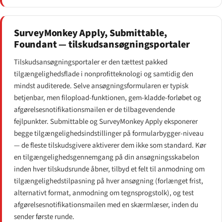
SurveyMonkey Apply, Submittable,
Foundant — tilskudsansøgningsportaler
Tilskudsansøgningsportaler er den tættest pakked
tilgængeligheds­flade i nonprofitteknologi og samtidig den
mindst auditerede. Selve ansøgningsformularen er typisk
betjenbar, men filopload-funktionen, gem-kladde-forløbet og
afgørelses­notifikations­mailen er de tilbagevendende
fejlpunkter. Submittable og SurveyMonkey Apply eksponerer
begge tilgængeligheds­indstillinger på formularbygger-niveau
— de fleste tilskudsgivere aktiverer dem ikke som standard. Kør
en tilgængeligheds­gennemgang på din ansøgningsskabelon
inden hver tilskudsrunde åbner, tilbyd et felt til anmodning om
tilgængeligheds­tilpasning på hver ansøgning (forlænget frist,
alternativt format, anmodning om tegnsprogstolk), og test
afgørelses­notifikations­mailen med en skærmlæser, inden du
sender første runde.