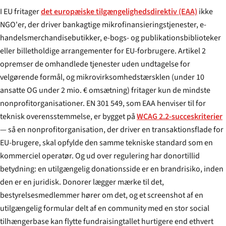
I EU fritager
det europæiske tilgængeligheds­direktiv (EAA)
ikke
NGO'er, der driver bankagtige mikrofinansieringstjenester, e-
handels­merchandise­butikker, e-bogs- og publikationsbiblioteker
eller billetholdige arrangementer for EU-forbrugere. Artikel 2
opremser de omhandlede tjenester uden undtagelse for
velgørende formål, og mikro­virksomheds­tærsklen (under 10
ansatte OG under 2 mio. € omsætning) fritager kun de mindste
nonprofitorganisationer. EN 301 549, som EAA henviser til for
teknisk overensstemmelse, er bygget på
WCAG 2.2-succeskriterier
— så en nonprofitorganisation, der driver en transaktions­flade for
EU-brugere, skal opfylde den samme tekniske standard som en
kommerciel operatør. Og ud over regulering har donortillid
betydning: en utilgængelig donationsside er en brandrisiko, inden
den er en juridisk. Donorer lægger mærke til det,
bestyrelsesmedlemmer hører om det, og et screenshot af en
utilgængelig formular delt af en community med en stor social
tilhængerbase kan flytte fundraisingtallet hurtigere end ethvert