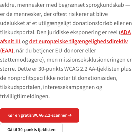
ældre, mennesker med begrænset sprogkundskab —
er de mennesker, der oftest risikerer at blive
udelukket af et utilgængeligt donationsforløb eller en
tilskudsportal. Den juridiske eksponering er reel (
ADA
afsnit III
og
det europæiske tilgængelighedsdirektiv
(EAA)
, når du betjener EU-donorer eller -
støttemodtagere), men missionseksklusioneringen er
større. Dette er 30-punkts WCAG 2.2 AA-tjeklisten plus
de nonprofitspecifikke noter til donationssiden,
tilskudsportalen, interessekampagnen og
frivilligtilmeldingen.
Kør en gratis WCAG 2.2-scanner →
Gå til 30-punkts tjeklisten