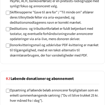
PayPal, ACH, bankoverførsel) er en piletasts-radiogruppe med
synligt fokus og annonceret valg.
Skiftknapperne "Gave til ære for" / "Til minde om" afslører
deres tilknyttede felter via aria-expanded, og
dedikationsmodtagerens navn er korrekt mærket.
Dedikations- og tributkortforløbet er fuldt betjenbart med
tastatur, og eventuelle forhåndsvisningsruder annoncerer
opdateringer via aria-live, mens donoren skriver.
Donorkvitteringsmail og udskrivbar PDF-kvittering er mærket
til tilgængelighed, med et ren tekst-alternativ til
skærmlæserbrugere, der har vanskeligheder med PDF.
Løbende donationer og abonnement
02
Opsætning af løbende beløb annoncerer forpligtelsen som en
enkelt sammenhængende sætning ("Du vil blive trukket 25 kr.
hver måned fra i dag").