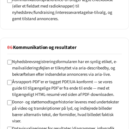
(eller et fieldset med radioknapper) til
nyhedsbrev/fundraising/interessevaretagelse-tilvalg, og
gemt tilstand annonceres.
Kommunikation og resultater
06
Nyhedsbrevsregistreringsformularen har en synlig etiket, e-
mailvalideringsfejlen er tilknyttet via aria-describedby, og
bekræftelsen efter indsendelse annonceres via aria-live.
Årsrapport-PDF'er er tagget PDF/UA-konformt — se vores
guide til tilgængelige PDF'er fra ende til ende — med et
tilgængeligt HTML-resumé ved siden af PDF-downloaden.
Donor- og støttemodtagerhistorier leveres med undertekster
på video og transkriptioner på lyd, og indlejrede billeder
bærer alternativ tekst, der formidler, hvad billedet faktisk
viser.
Datavisualiseringer for resultater (diagrammer, infografik,