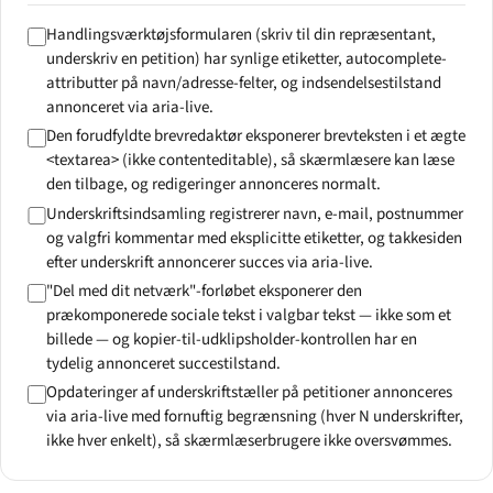
Handlingsværktøjsformularen (skriv til din repræsentant,
underskriv en petition) har synlige etiketter, autocomplete-
attributter på navn/adresse-felter, og indsendelsestilstand
annonceret via aria-live.
Den forudfyldte brevredaktør eksponerer brevteksten i et ægte
<textarea> (ikke contenteditable), så skærmlæsere kan læse
den tilbage, og redigeringer annonceres normalt.
Underskriftsindsamling registrerer navn, e-mail, postnummer
og valgfri kommentar med eksplicitte etiketter, og takkesiden
efter underskrift annoncerer succes via aria-live.
"Del med dit netværk"-forløbet eksponerer den
prækomponerede sociale tekst i valgbar tekst — ikke som et
billede — og kopier-til-udklipsholder-kontrollen har en
tydelig annonceret succestilstand.
Opdateringer af underskriftstæller på petitioner annonceres
via aria-live med fornuftig begrænsning (hver N underskrifter,
ikke hver enkelt), så skærmlæserbrugere ikke oversvømmes.