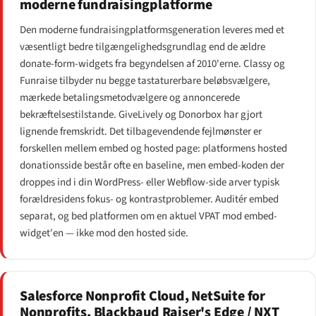
moderne fundraisingplatforme
Den moderne fundraisingplatforms­generation leveres med et
væsentligt bedre tilgængeligheds­grundlag end de ældre
donate-form-widgets fra begyndelsen af 2010'erne. Classy og
Funraise tilbyder nu begge tastaturerbare beløbsvælgere,
mærkede betalingsmetodvælgere og annoncerede
bekræftelsestilstande. GiveLively og Donorbox har gjort
lignende fremskridt. Det tilbagevendende fejlmønster er
forskellen mellem embed og hosted page: platformens hosted
donationsside består ofte en baseline, men embed-koden der
droppes ind i din WordPress- eller Webflow-side arver typisk
forældresidens fokus- og kontrastproblemer. Auditér embed
separat, og bed platformen om en aktuel VPAT mod embed-
widget'en — ikke mod den hosted side.
Salesforce Nonprofit Cloud, NetSuite for
Nonprofits, Blackbaud Raiser's Edge / NXT