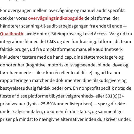
For overgangen mellem overvågning og manuel audit specifikt
dækker vores
overvågnings­indkøbs­guide
de platforme, der
håndterer scanning-til-audit-arbejdsgangen fra ende til ende —
Qualibooth
, axe Monitor, Siteimprove og Level Access. Vælg ud fra
integrationsfit med det CMS og den fundraisingplatform, dit team
faktisk bruger, ud fra om platformens manuelle auditnetværk
inkluderer testere med de handicap, dine støttemodtagere og
donorer har (kognitive, motoriske, svagtseende, blinde, døve og
hørehæmmede — ikke kun én eller to af disse), og ud fra om
rapporteringen matcher de dokumenter, dine tilskudsgivere og
bestyrelses­udvalg faktisk beder om. En nonprofitspecifik note: de
fleste af disse platforme tilbyder velgørenheds- eller 501(c)(3)-
prisniveauer (typisk 25-50% under listeprisen) — spørg direkte
under salgssamtalen, dokumentér din status, og sammenlign
priser på mindst to navngivne alternativer inden du skriver under.