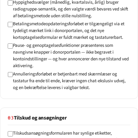
Hyppighedsvælger (månedlig, kvartalsvis, årlig) bruger
radiogruppe-semantik, og den valgte værdi bevares ved skift
af betalingsmetode uden stille nulstilling.
Betalingsmetodeopdateringsforløbet er tilgængeligt via et
tydeligt mærket link i donorportalen, og det nye
kortoptagelsesformular er fuldt mærket og tastaturerbart.
Pause- og genoptagelsesfunktioner præsenteres som
navngivne knapper i donorportalen — ikke begravet i
kontoindstillinger — og hver annoncerer den nye tilstand ved
aktivering.
Annulleringsforløbet er betjenbart med skærmlæser og
tastatur fra ende til ende, kræver ingen chat-ekslusiv udvej,
og en bekræftelse leveres i valgbar tekst.
Tilskud og ansøgninger
03
Tilskudsansøgningsformularen har synlige etiketter,