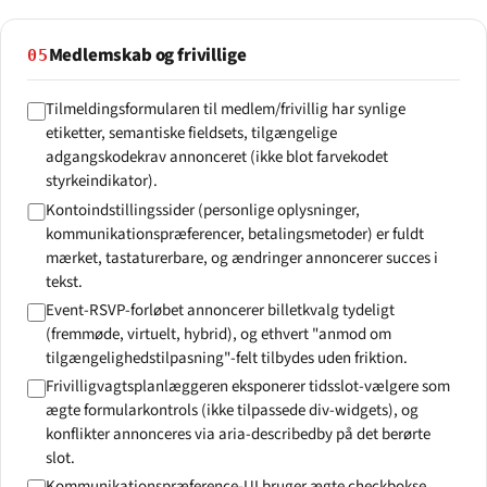
Medlemskab og frivillige
05
Tilmeldings­formularen til medlem/frivillig har synlige
etiketter, semantiske fieldsets, tilgængelige
adgangskodekrav annonceret (ikke blot farvekodet
styrkeindikator).
Kontoindstillingssider (personlige oplysninger,
kommunikationspræferencer, betalingsmetoder) er fuldt
mærket, tastaturerbare, og ændringer annoncerer succes i
tekst.
Event-RSVP-forløbet annoncerer billetkvalg tydeligt
(fremmøde, virtuelt, hybrid), og ethvert "anmod om
tilgængeligheds­tilpasning"-felt tilbydes uden friktion.
Frivilligvagtsplanlæggeren eksponerer tidsslot-vælgere som
ægte formularkontrols (ikke tilpassede div-widgets), og
konflikter annonceres via aria-describedby på det berørte
slot.
Kommunikationspræference-UI bruger ægte checkbokse