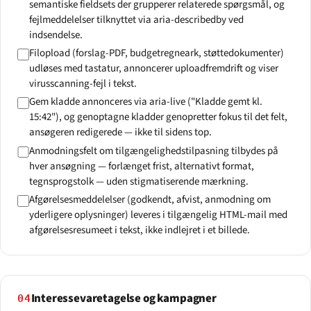
semantiske fieldsets der grupperer relaterede spørgsmål, og
fejlmeddelelser tilknyttet via aria-describedby ved
indsendelse.
Filopload (forslag-PDF, budgetregneark, støttedokumenter)
udløses med tastatur, annoncerer uploadfremdrift og viser
virusscanning-fejl i tekst.
Gem kladde annonceres via aria-live ("Kladde gemt kl.
15:42"), og genoptagne kladder genopretter fokus til det felt,
ansøgeren redigerede — ikke til sidens top.
Anmodningsfelt om tilgængeligheds­tilpasning tilbydes på
hver ansøgning — forlænget frist, alternativt format,
tegnsprogstolk — uden stigmatiserende mærkning.
Afgørelsesmeddelelser (godkendt, afvist, anmodning om
yderligere oplysninger) leveres i tilgængelig HTML-mail med
afgørelsesresumeet i tekst, ikke indlejret i et billede.
Interessevaretagelse og kampagner
04