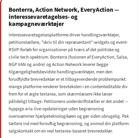
Bonterra, Action Network, EveryAction —
interessevaretagelses- og
kampagneværktøjer
Interessevaretagelsesplatforme driver handlingsværktøjer,
petitionstællere, "skriv til din repræsentant"-widgets og event-
RSVP-forløb for organisationer på tværs af det politiske og
civile-tech-spektrum. Bonterra (fusionen af EveryAction, Salsa,
NGP VAN og andre) og Action Network leverer begge
tilgængeligheds­bevidste handlingsværktøjer, men den
forudfyldte brevredaktør er et tilbagevendende problempunkt:
mange platforme renderer brevteksten i en contenteditable div
frem for et ægte textarea, som skærmlæsere ikke læser
pålideligt tilbage. Petitionens underskriftstæller er det andet —
hyppige aria-live-opdateringer uden begrænsning
oversvømmer hjælpeteknologikøen og gør siden ubrugelig. Pak
tællere ind med fornuftig begrænsning, og anmod din platform-
salgskontakt om en reel textarea-baseret brevredaktør.