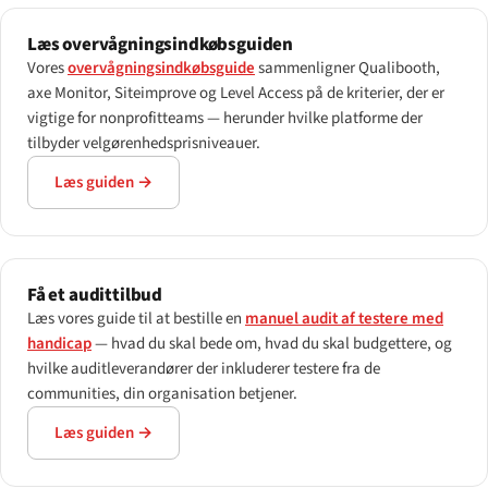
Læs overvågnings­indkøbs­guiden
Vores
overvågnings­indkøbs­guide
sammenligner Qualibooth,
axe Monitor, Siteimprove og Level Access på de kriterier, der er
vigtige for nonprofitteams — herunder hvilke platforme der
tilbyder velgørenheds­prisniveauer.
Læs guiden →
Få et audittilbud
Læs vores guide til at bestille en
manuel audit af testere med
handicap
— hvad du skal bede om, hvad du skal budgettere, og
hvilke auditleverandører der inkluderer testere fra de
communities, din organisation betjener.
Læs guiden →