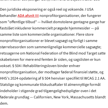
Den juridiske eksponering er også reel og voksende. I USA
behandler
ADA afsnit III
nonprofitorganisationer, der fungerer
som "offentlige tilbud" — hvilket domstolene gentagne gange har
fastslået inkluderer kommercielt prægede hjemmesider — på
samme liste som kommercielle organisationer. Flere store
nonprofitorganisationer er blevet sagsøgt og forligt i samme
størrelsesorden som sammenlignelige kommercielle sagsøgte;
retssagerne om National Federation of the Blind mod Target satte
skabelonen for mere end femten år siden, og sagslisten er kun
vokset. § 504 i Rehabiliteringsloven binder enhver
nonprofitorganisation, der modtager føderal finansiel støtte, og
HHS's 2024-opdatering af § 504 henviser specifikt til WCAG 2.1 AA.
Statslige og kommunale tilskudsaftaler til almennyttige formål
indeholder i stigende grad tilgængeligheds­pligter oven i det
føderale grundlag — Californien, New York, Massachusetts blandt
dem.