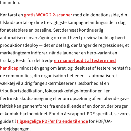
hinanden.
Kør først en
gratis WCAG 2.2-scanner
mod din donationsside, din
tilskudsportal og dine tre vigtigste kampagnelandingssider i dag
for at etablere en baseline. Sæt dernæst kontinuerlig
automatiseret overvågning op mod hvert preview-build og hvert
produktions­deploy — det er det lag, der fanger de regressioner, et
marketingteam indfører, når de launcher en hero-variant en
tirsdag. Bestil for det tredje
en manuel audit af testere med
handicap
mindst én gang om året, og ideelt set af testere hentet fra
de communities, din organisation betjener — automatiseret
værktøj vil aldrig fange skærmlæserens læsbarhed af en
tributkorts­dedikation, fokusrækkefølge-intentionen i en
flertrins­tilskudsansøgning eller om opsætning af en løbende gave
faktisk kan gennemføres fra ende til ende af en donor, der bruger
et kontakt­hjælpemiddel. For din årsrapport-PDF specifikt, se vores
guide til
tilgængelige PDF'er fra ende til ende
for PDF/UA-
arbejdsgangen.