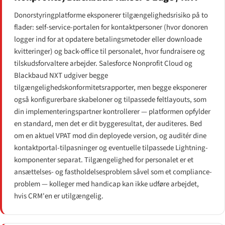
Donorstyringplatforme eksponerer tilgængeligheds­risiko på to
flader: self-service-portalen for kontaktpersoner (hvor donoren
logger ind for at opdatere betalingsmetoder eller downloade
kvitteringer) og back-office til personalet, hvor fundraisere og
tilskudsforvaltere arbejder. Salesforce Nonprofit Cloud og
Blackbaud NXT udgiver begge
tilgængeligheds­konformitetsrapporter, men begge eksponerer
også konfigurerbare skabeloner og tilpassede feltlayouts, som
din implementeringspartner kontrollerer — platformen opfylder
en standard, men det er dit byggeresultat, der auditeres. Bed
om en aktuel VPAT mod din deployede version, og auditér dine
kontaktportal-tilpasninger og eventuelle tilpassede Lightning-
komponenter separat. Tilgængelighed for personalet er et
ansættelses- og fastholdelsesproblem såvel som et compliance-
problem — kolleger med handicap kan ikke udføre arbejdet,
hvis CRM'en er utilgængelig.