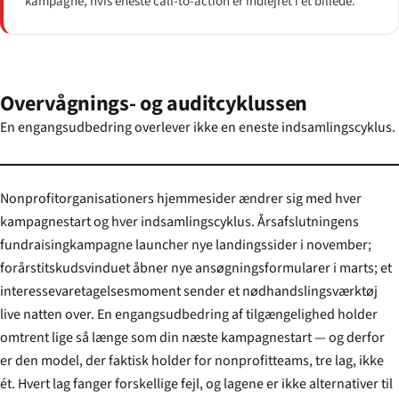
kampagne, hvis eneste call-to-action er indlejret i et billede.
Overvågnings- og auditcyklussen
En engangsudbedring overlever ikke en eneste indsamlingscyklus.
Nonprofitorganisationers hjemmesider ændrer sig med hver
kampagnestart og hver indsamlingscyklus. Årsafslutningens
fundraisingkampagne launcher nye landingssider i november;
forårstitskudsvinduet åbner nye ansøgningsformularer i marts; et
interessevaretagelsesmoment sender et nødhandslings­værktøj
live natten over. En engangsudbedring af tilgængelighed holder
omtrent lige så længe som din næste kampagnestart — og derfor
er den model, der faktisk holder for nonprofitteams, tre lag, ikke
ét. Hvert lag fanger forskellige fejl, og lagene er ikke alternativer til