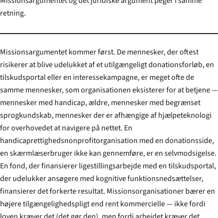
Missions­argumentet og det juridiske argument peger i samme
retning.
Missions­argumentet kommer først. De mennesker, der oftest
risikerer at blive udelukket af et utilgængeligt donationsforløb, en
tilskudsportal eller en interessekampagne, er meget ofte de
samme mennesker, som organisationen eksisterer for at betjene —
mennesker med handicap, ældre, mennesker med begrænset
sprogkundskab, mennesker der er afhængige af hjælpeteknologi
for overhovedet at navigere på nettet. En
handicap­rettigheds­nonprofitorganisation med en donationsside,
en skærmlæserbruger ikke kan gennemføre, er en selvmodsigelse.
En fond, der finansierer ligestillingsarbejde med en tilskudsportal,
der udelukker ansøgere med kognitive funktionsnedsættelser,
finansierer det forkerte resultat. Missionsorganisationer bærer en
højere tilgængeligheds­pligt end rent kommercielle — ikke fordi
loven kræver det (det gør den), men fordi arbejdet kræver det.