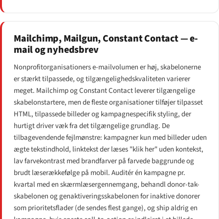
Mailchimp, Mailgun, Constant Contact — e-
mail og nyhedsbrev
Nonprofitorganisationers e-mailvolumen er høj, skabelonerne
er stærkt tilpassede, og tilgængeligheds­kvaliteten varierer
meget. Mailchimp og Constant Contact leverer tilgængelige
skabelonstartere, men de fleste organisationer tilføjer tilpasset
HTML, tilpassede billeder og kampagnespecifik styling, der
hurtigt driver væk fra det tilgængelige grundlag. De
tilbagevendende fejlmønstre: kampagner kun med billeder uden
ægte tekstindhold, linktekst der læses "klik her" uden kontekst,
lav farvekontrast med brandfarver på farvede baggrunde og
brudt læserækkefølge på mobil. Auditér én kampagne pr.
kvartal med en skærmlæsergennemgang, behandl donor-tak-
skabelonen og genaktiverings­skabelonen for inaktive donorer
som prioritetsflader (de sendes flest gange), og ship aldrig en