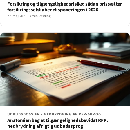
Forsikring og tilgængelighedsrisiko: sådan prissætter
forsikringsselskaber eksponeringen i 2026
22. maj 2026
·
13 min læsning
UDBUDSDOSSIER · NEDBRYDNING AF RFP-SPROG
Anatomien bag et tilgængelighedsbevidst RFP:
nedbrydning af rigtig udbudssprog