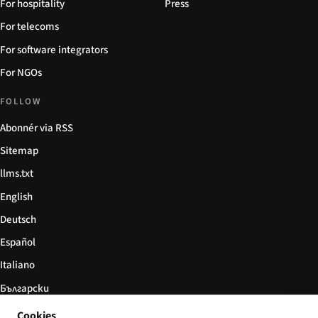
For hospitality
Press
For telecoms
For software integrators
For NGOs
FOLLOW
Abonnér via RSS
Sitemap
llms.txt
English
Deutsch
Español
Italiano
Български
简体中文
Cookies