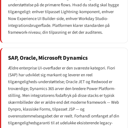
understøttelse på de primære flows. Hvad du stadig skal bygge
tilgængeligt: enhver tilpasset Lightning-komponent, enhver
Now Experience UI Builder-side, enhver Workday Studio-
integrationsbrugerflade. Platformen klarer standarden på
framework-niveau; din tilpasning er det der auditeres.
SAP, Oracle, Microsoft Dynamics
Ældre enterprise UI-overflader er den sværeste kategori. Fiori
(SAP) har udviklet sig markant og leverer en reel
tilgængeligheds-understøttelse; Oracle JET og Redwood er
troværdige; Dynamics 365 arver den bredere Power Platform-
stilling. Men integratorens fodaftryk på disse stacks er typisk
skærmbilleder der er ældre end det moderne framework — Web
Dynpro, klassiske Forms, tilpasset JSP — og
overensstemmelsesgabet der er reelt. Forhandl omfanget af din
tilgængelighedsgaranti til at udelukke eksisterende legacy-