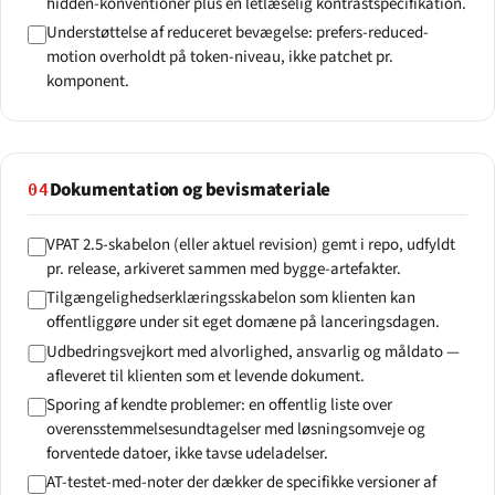
hidden-konventioner plus en letlæselig kontrastspecifikation.
Understøttelse af reduceret bevægelse: prefers-reduced-
motion overholdt på token-niveau, ikke patchet pr.
komponent.
Dokumentation og bevismateriale
04
VPAT 2.5-skabelon (eller aktuel revision) gemt i repo, udfyldt
pr. release, arkiveret sammen med bygge-artefakter.
Tilgængelighedserklæringsskabelon som klienten kan
offentliggøre under sit eget domæne på lanceringsdagen.
Udbedringsvejkort med alvorlighed, ansvarlig og måldato —
afleveret til klienten som et levende dokument.
Sporing af kendte problemer: en offentlig liste over
overensstemmelsesundtagelser med løsningsomveje og
forventede datoer, ikke tavse udeladelser.
AT-testet-med-noter der dækker de specifikke versioner af