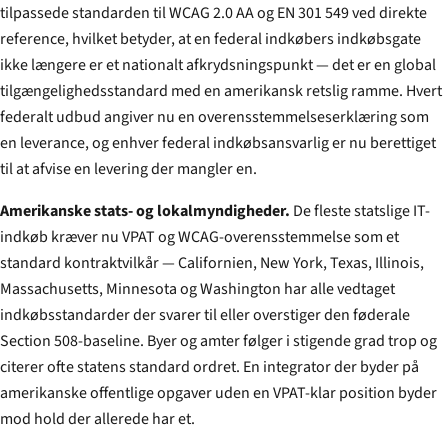
tilpassede standarden til WCAG 2.0 AA og EN 301 549 ved direkte
reference, hvilket betyder, at en federal indkøbers indkøbsgate
ikke længere er et nationalt afkrydsningspunkt — det er en global
tilgængelighedsstandard med en amerikansk retslig ramme. Hvert
federalt udbud angiver nu en overensstemmelseserklæring som
en leverance, og enhver federal indkøbsansvarlig er nu berettiget
til at afvise en levering der mangler en.
Amerikanske stats- og lokalmyndigheder.
De fleste statslige IT-
indkøb kræver nu VPAT og WCAG-overensstemmelse som et
standard kontraktvilkår — Californien, New York, Texas, Illinois,
Massachusetts, Minnesota og Washington har alle vedtaget
indkøbsstandarder der svarer til eller overstiger den føderale
Section 508-baseline. Byer og amter følger i stigende grad trop og
citerer ofte statens standard ordret. En integrator der byder på
amerikanske offentlige opgaver uden en VPAT-klar position byder
mod hold der allerede har et.