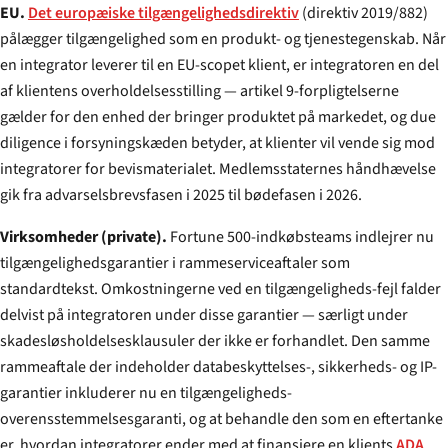
EU.
Det europæiske tilgængelighedsdirektiv
(direktiv 2019/882)
pålægger tilgængelighed som en produkt- og tjenestegenskab. Når
en integrator leverer til en EU-scopet klient, er integratoren en del
af klientens overholdelsesstilling — artikel 9-forpligtelserne
gælder for den enhed der bringer produktet på markedet, og due
diligence i forsyningskæden betyder, at klienter vil vende sig mod
integratorer for bevismaterialet. Medlemsstaternes håndhævelse
gik fra advarselsbrevsfasen i 2025 til bødefasen i 2026.
Virksomheder (private).
Fortune 500-indkøbsteams indlejrer nu
tilgængelighedsgarantier i rammeserviceaftaler som
standardtekst. Omkostningerne ved en tilgængeligheds-fejl falder
delvist på integratoren under disse garantier — særligt under
skadesløsholdelsesklausuler der ikke er forhandlet. Den samme
rammeaftale der indeholder databeskyttelses-, sikkerheds- og IP-
garantier inkluderer nu en tilgængeligheds-
overensstemmelsesgaranti, og at behandle den som en eftertanke
er, hvordan integratorer ender med at finansiere en klients
ADA