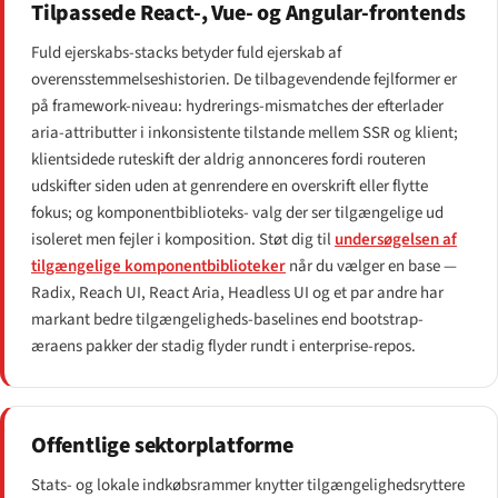
Tilpassede React-, Vue- og Angular-frontends
Fuld ejerskabs-stacks betyder fuld ejerskab af
overensstemmelseshistorien. De tilbagevendende fejlformer er
på framework-niveau: hydrerings-mismatches der efterlader
aria-attributter i inkonsistente tilstande mellem SSR og klient;
klientsidede ruteskift der aldrig annonceres fordi routeren
udskifter siden uden at genrendere en overskrift eller flytte
fokus; og komponentbiblioteks- valg der ser tilgængelige ud
isoleret men fejler i komposition. Støt dig til
undersøgelsen af
tilgængelige komponentbiblioteker
når du vælger en base —
Radix, Reach UI, React Aria, Headless UI og et par andre har
markant bedre tilgængeligheds-baselines end bootstrap-
æraens pakker der stadig flyder rundt i enterprise-repos.
Offentlige sektorplatforme
Stats- og lokale indkøbsrammer knytter tilgængelighedsryttere