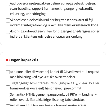
Audit-overdragelsespakken defineret i opgavebeskrivelsen:
scan-baseline, rapport fra manuel tilgængelighedsaudit,
erklæring, udbedringlog.
Skadesløsholdelsesklausul der begrænser ansvaret til fejl
indført af integratoren og ikke til klientens eksisterende kode.
Ændringsordre-udløservilkår for tilgængelighedsregressioner
indført af klientens udvidelse af opgavens omfang.
Ingeniørpraksis
02
axe-core (eller tilsvarende) koblet til CI ved hvert pull request
med blokering ved nye kritiske overtrædelser.
Tilgængeligheds-linter (eslint-plugin-jsx-a11y, vue-a11y eller
framework-ækvivalent) håndhævet i pre-commit.
Semantisk HTML-gennemgangspunkt på PR'er — landmark-
roller, overskriftsrækkefølge, liste- og tabelstruktur.
Politik om ARIA kun ved behov: foretruk native HTML,