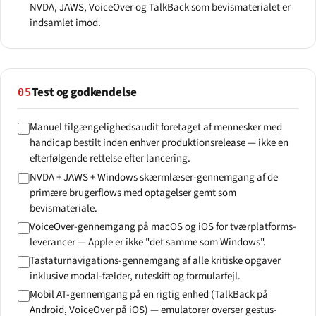
NVDA, JAWS, VoiceOver og TalkBack som bevismaterialet er
indsamlet imod.
Test og godkendelse
05
Manuel tilgængelighedsaudit foretaget af mennesker med
handicap bestilt inden enhver produktionsrelease — ikke en
efterfølgende rettelse efter lancering.
NVDA + JAWS + Windows skærmlæser-gennemgang af de
primære brugerflows med optagelser gemt som
bevismateriale.
VoiceOver-gennemgang på macOS og iOS for tværplatforms-
leverancer — Apple er ikke "det samme som Windows".
Tastaturnavigations-gennemgang af alle kritiske opgaver
inklusive modal-fælder, ruteskift og formularfejl.
Mobil AT-gennemgang på en rigtig enhed (TalkBack på
Android, VoiceOver på iOS) — emulatorer overser gestus-