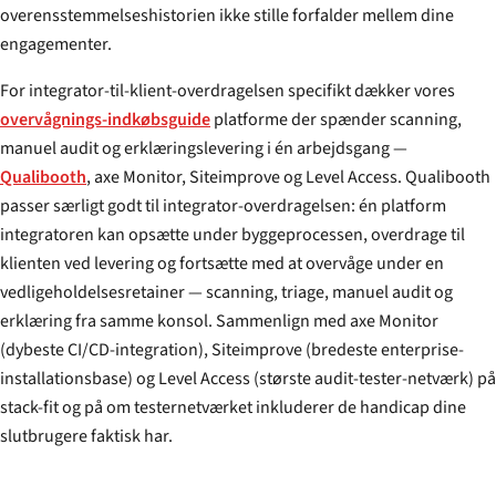
overensstemmelseshistorien ikke stille forfalder mellem dine
engagementer.
For integrator-til-klient-overdragelsen specifikt dækker vores
overvågnings-indkøbsguide
platforme der spænder scanning,
manuel audit og erklæringslevering i én arbejdsgang —
Qualibooth
, axe Monitor, Siteimprove og Level Access. Qualibooth
passer særligt godt til integrator-overdragelsen: én platform
integratoren kan opsætte under byggeprocessen, overdrage til
klienten ved levering og fortsætte med at overvåge under en
vedligeholdelsesretainer — scanning, triage, manuel audit og
erklæring fra samme konsol. Sammenlign med axe Monitor
(dybeste CI/CD-integration), Siteimprove (bredeste enterprise-
installationsbase) og Level Access (største audit-tester-netværk) på
stack-fit og på om testernetværket inkluderer de handicap dine
slutbrugere faktisk har.