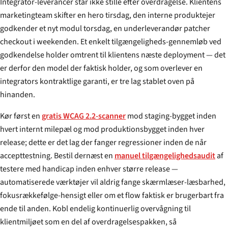
Integrator-leverancer står ikke stille efter overdragelse. Klientens
marketingteam skifter en hero tirsdag, den interne produktejer
godkender et nyt modul torsdag, en underleverandør patcher
checkout i weekenden. Et enkelt tilgængeligheds-gennemløb ved
godkendelse holder omtrent til klientens næste deployment — det
er derfor den model der faktisk holder, og som overlever en
integrators kontraktlige garanti, er tre lag stablet oven på
hinanden.
Kør først en
gratis WCAG 2.2-scanner
mod staging-bygget inden
hvert internt milepæl og mod produktionsbygget inden hver
release; dette er det lag der fanger regressioner inden de når
accepttestning. Bestil dernæst en
manuel tilgængelighedsaudit
af
testere med handicap inden enhver større release —
automatiserede værktøjer vil aldrig fange skærmlæser-læsbarhed,
fokusrækkefølge-hensigt eller om et flow faktisk er brugerbart fra
ende til anden. Kobl endelig kontinuerlig overvågning til
klientmiljøet som en del af overdragelsespakken, så