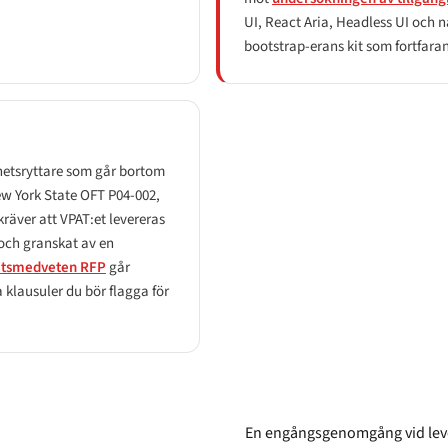
UI, React Aria, Headless UI och nå
bootstrap-erans kit som fortfaran
hetsryttare som går bortom
ew York State OFT P04-002,
äver att VPAT:et levereras
 och granskat av en
etsmedveten RFP
går
 klausuler du bör flagga för
En engångsgenomgång vid leve