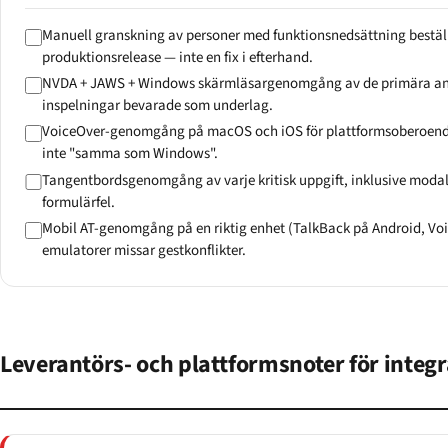
Manuell granskning av personer med funktionsnedsättning beställ
produktionsrelease — inte en fix i efterhand.
NVDA + JAWS + Windows skärmläsargenomgång av de primära a
inspelningar bevarade som underlag.
VoiceOver-genomgång på macOS och iOS för plattformsoberoende
inte "samma som Windows".
Tangentbordsgenomgång av varje kritisk uppgift, inklusive modal
formulärfel.
Mobil AT-genomgång på en riktig enhet (TalkBack på Android, Vo
emulatorer missar gestkonflikter.
Leverantörs- och plattformsnoter för integr