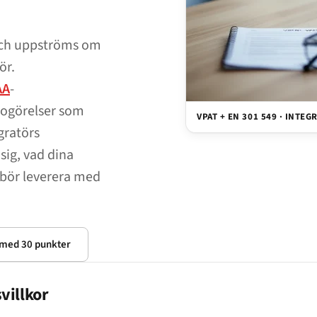
 och uppströms om
ör.
AA
-
dogörelser som
VPAT + EN 301 549 · INTE
gratörs
sig, vad dina
 bör leverera med
n med 30 punkter
villkor