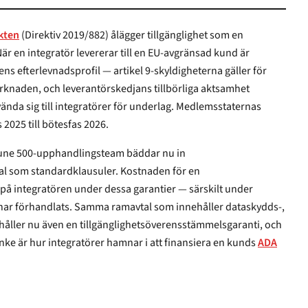
akten
(Direktiv 2019/882) ålägger tillgänglighet som en
 levererar till en EU-avgränsad kund är
fterlevnadsprofil — artikel 9-skyldigheterna gäller för
rknaden, och leverantörskedjans tillbörliga aktsamhet
tillsyn gick från varningsbrevsfas 2025 till bötesfas 2026.
une 500-upphandlingsteam bäddar nu in
under dessa garantier — särskilt under
örhandlats. Samma ramavtal som innehåller dataskydds-,
ehåller nu även en tillgänglighetsöverensstämmelsgaranti, och
tanke är hur integratörer hamnar i att finansiera en kunds
ADA