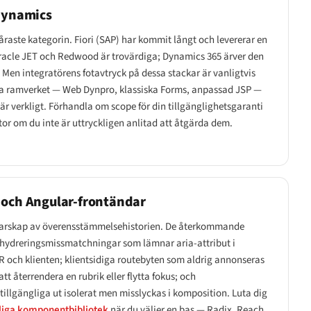
 Dynamics
våraste kategorin. Fiori (SAP) har kommit långt och levererar en
 Oracle JET och Redwood är trovärdiga; Dynamics 365 ärver den
 Men integratörens fotavtryck på dessa stackar är vanligtvis
a ramverket — Web Dynpro, klassiska Forms, anpassad JSP —
 verkligt. Förhandla om scope för din tillgänglighetsgaranti
ytor om du inte är uttryckligen anlitad att åtgärda dem.
 och Angular-frontändar
ägarskap av överensstämmelsehistorien. De återkommande
 hydreringsmissmatchningar som lämnar aria-attribut i
R och klienten; klientsidiga routebyten som aldrig annonseras
tt återrendera en rubrik eller flytta fokus; och
illgängliga ut isolerat men misslyckas i komposition. Luta dig
gliga komponentbibliotek
när du väljer en bas — Radix, Reach