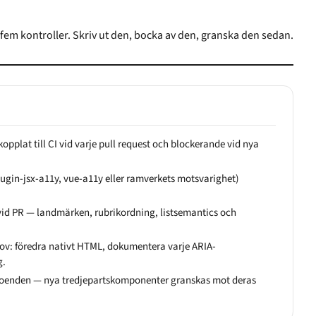
 fem kontroller. Skriv ut den, bocka av den, granska den sedan.
kopplat till CI vid varje pull request och blockerande vid nya
plugin-jsx-a11y, vue-a11y eller ramverkets motsvarighet)
d PR — landmärken, rubrikordning, listsemantics och
ov: föredra nativt HTML, dokumentera varje ARIA-
g.
eroenden — nya tredjepartskomponenter granskas mot deras