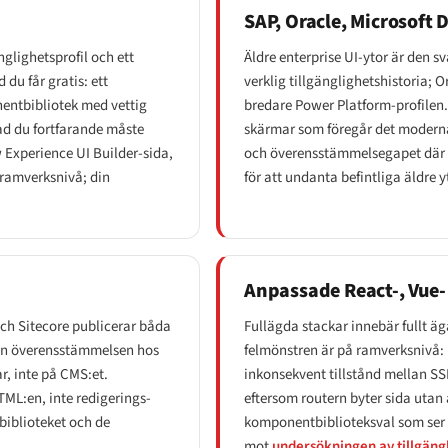
SAP, Oracle, Microsoft
glighetsprofil och ett
Äldre enterprise UI-ytor är den s
du får gratis: ett
verklig tillgänglighetshistoria;
nentbibliotek med vettig
bredare Power Platform-profilen.
ad du fortfarande måste
skärmar som föregår det modern
 Experience UI Builder-sida,
och överensstämmelsegapet där är
 ramverksnivå; din
för att undanta befintliga äldre 
Anpassade React-, Vue-
och Sitecore publicerar båda
Fullägda stackar innebär fullt 
men överensstämmelsen hos
felmönstren är på ramverksnivå:
r, inte på CMS:et.
inkonsekvent tillstånd mellan SS
TML:en, inte redigerings-
eftersom routern byter sida utan a
biblioteket och de
komponentbiblioteksval som ser t
mot
undersökningen av tillgän