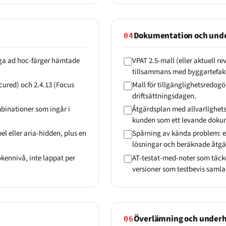
Dokumentation och und
04
ga ad hoc-färger hämtade
VPAT 2.5-mall (eller aktuell re
tillsammans med byggartefakt
ured) och 2.4.13 (Focus
Mall för tillgänglighetsredog
driftsättningsdagen.
mbinationer som ingår i
Åtgärdsplan med allvarlighet
kunden som ett levande doku
l eller aria-hidden, plus en
Spårning av kända problem: en
lösningar och beräknade åtgä
kennivå, inte lappat per
AT-testat-med-noter som täck
versioner som testbevis samla
Överlämning och underh
06