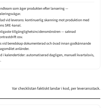
kundteam som äger produkten efter lansering —
aleringsvägar.
lad vid leverans: kontinuerlig skanning mot produktion med
dens SRE-kanal.
nligaste tillgänglighetsincidensmönstren — saknad
ontrastdrift osv.
ess vid beredskap dokumenterad och övad innan godkännande
lagomålet anländer.
d i kalendertider: automatiserad dagligen, manuell kvartalsvis,
.
Var checklistan faktiskt landar i kod, per leveransstack.