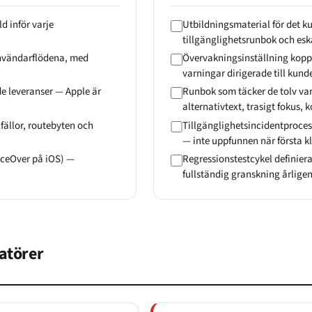
d inför varje
Utbildningsmaterial för det 
tillgänglighetsrunbok och esk
nvändarflödena, med
Övervakningsinställning kopp
varningar dirigerade till kun
 leveranser — Apple är
Runbok som täcker de tolv va
alternativtext, trasigt fokus, k
fällor, routebyten och
Tillgänglighetsincidentproc
— inte uppfunnen när första k
iceOver på iOS) —
Regressionstestcykel definiera
fullständig granskning årligen
atörer