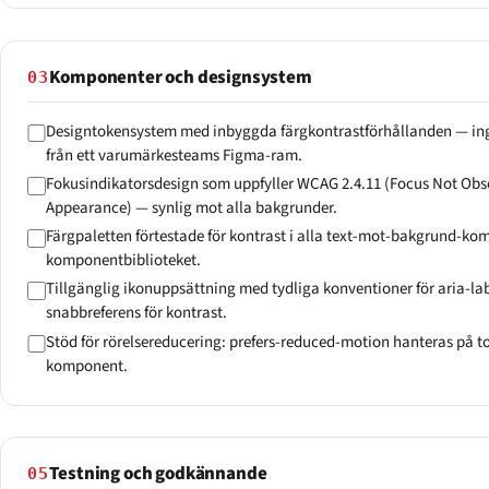
Komponenter och designsystem
03
Designtokensystem med inbyggda färgkontrastförhållanden — in
från ett varumärkesteams Figma-ram.
Fokusindikatorsdesign som uppfyller WCAG 2.4.11 (Focus Not Obsc
Appearance) — synlig mot alla bakgrunder.
Färgpaletten förtestade för kontrast i alla text-mot-bakgrund-ko
komponentbiblioteket.
Tillgänglig ikonuppsättning med tydliga konventioner för aria-labe
snabbreferens för kontrast.
Stöd för rörelsereducering: prefers-reduced-motion hanteras på to
komponent.
Testning och godkännande
05