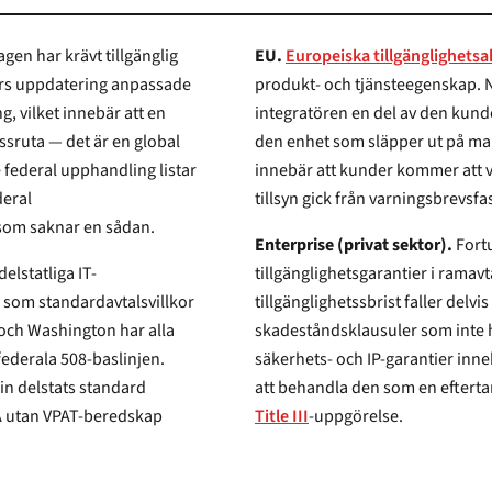
agen har krävt tillgänglig
EU.
Europeiska tillgänglighets
års uppdatering anpassade
produkt- och tjänsteegenskap. När en integratör
integratören en del av den kundens e
den enhet som släpper ut på ma
innebär att kunder kommer att vända sig till integratörer för underlag. Medlemsstaternas
deral
som saknar en sådan.
Enterprise (privat sektor).
Fort
delstatliga IT-
tillgänglighetsgarantier i ramavtal som standardklausuler. Kostnaden för en
tillgänglighetssbrist faller delvis på integratören 
skadeståndsklausuler som inte har f
säkerhets- och IP-garantier inn
tats standard
att behandla den som en efter
SA utan VPAT-beredskap
Title III
-uppgörelse.