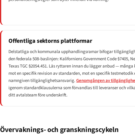
Offentliga sektorns plattformar
Delstatliga och kommunala upphandlingsramar bifogar tillgänglig
den federala 508-baslinjen: Kaliforniens Government Code §7405, N
Texas TGC §2054.451. Läs ryttaren innan du lägger anbud — många kr
mot en specifik revision av standarden, mot en specifik testmetodik
namngiven tillgänglighetsansvarig.
Genomgången av tillgängligh
igenom standardklausulerna som förvandlas till leveranser och vilka
ditt avtalsteam före underskrift.
Övervaknings- och granskningscykeln