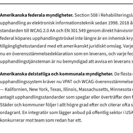
Amerikanska federala myndigheter.
Section 508 i Rehabiliteringsl
upphandling av elektronisk informationsteknik sedan 1998. 2018 
standarden till WCAG 2.0 AA och EN 301 549 genom direkt hänvisning, vilket innebär att en
federal köpares upphandlingströskel inte längre är en inhemsk kryssruta — det är en global
tillgänglighetsstandard med ett amerikanskt juridiskt omslag. Varje federal upphandling listar
nu en överensstämmelsedeklaration som en leverans, och varje fe
upphandlingstjänsteman är nu bemyndigad att avvisa en leverans 
Amerikanska delstatliga och kommunala myndigheter.
De flesta 
upphandlingssystem kräver nu VPAT och WCAG-överensstämmelse som standardavtalsvillkor
— Kalifornien, New York, Texas, Illinois, Massachusetts, Minnesota och Washington har alla
antagit upphandlingsstandarder som speglar eller överträffar den federala 508-baslinjen.
Städer och kommuner följer i allt högre grad efter och citerar ofta sin dels
ordagrant. En integratör som lägger anbud på offentlig sektor i U
konkurrerar mot team som redan har ett.