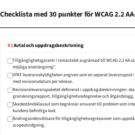
Checklista med 30 punkter för WCAG 2.2 AA-
Avtal och uppdragsbeskrivning
01
Tillgänglighetsgaranti i ramavtalet avgränsad till WCAG 2.2 AA o
möjliga ansträngning".
VPAT-leveransskyldigheten angiven som en separat leveranspost 
med revisionsdatum per release.
Revisionsleveranspaketet definierat i uppdragsbeskrivningen: sk
granskningsrapport, tillgänglighetsredogörelse och åtgärdslogg.
Skadeståndsklausul som begränsar ansvaret till problem som integr
kundens befintliga kod.
Ändringsorderutlösare för tillgänglighetsregressioner som uppstå
scopeutvidgning.