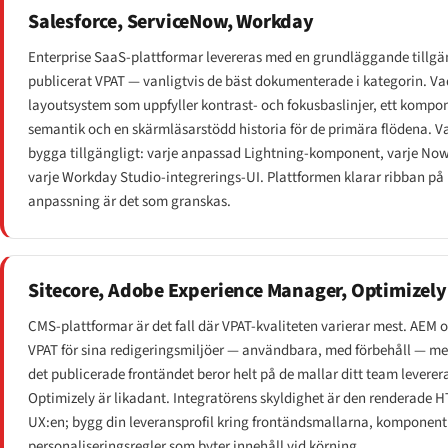
Salesforce, ServiceNow, Workday
Enterprise SaaS-plattformar levereras med en grundläggande tillgän
publicerat VPAT — vanligtvis de bäst dokumenterade i kategorin. Vad 
layoutsystem som uppfyller kontrast- och fokusbaslinjer, ett kompo
semantik och en skärmläsarstödd historia för de primära flödena. V
bygga tillgängligt: varje anpassad Lightning-komponent, varje Now
varje Workday Studio-integrerings-UI. Plattformen klarar ribban på
anpassning är det som granskas.
Sitecore, Adobe Experience Manager, Optimizely
CMS-plattformar är det fall där VPAT-kvaliteten varierar mest. AEM 
VPAT för sina redigeringsmiljöer — användbara, med förbehåll — 
det publicerade frontändet beror helt på de mallar ditt team leverera
Optimizely är likadant. Integratörens skyldighet är den renderade H
UX:en; bygg din leveransprofil kring frontändsmallarna, komponent
personaliseringsregler som byter innehåll vid körning.