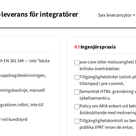
leverans för integratörer
Sex leveransytor ×
Ingenjörspraxis
02
ch EN 301 549 — inte "bästa
axe-core (eller motsvarighet) 
kritiska överträdelser.
i uppdragsbeskrivningen,
Tillgänglighetslinter (eslint-
tillämpad i pre-commit.
anningsbaslinje, manuell
Semantisk HTML-granskning vi
tabellsemantics.
atören infört, inte till
Policy om ARIA enbart vid beh
åsidosättande med motiverin
r vid kundstyrd
Tillgänglighetskontroll av b
publika VPAT innan de antas.