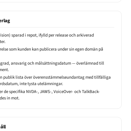
erlag
vision) sparad i repot, ifylld per release och arkiverad
er.
örelse som kunden kan publicera under sin egen domän på
sgrad, ansvarig och målsättningsdatum — överlämnad till
ment.
 publik lista över överensstämmelseundantag med tillfälliga
rdsdatum, inte tysta utelämningar.
er de specifika NVDA-, JAWS-, VoiceOver- och TalkBack-
des in mot.
åll