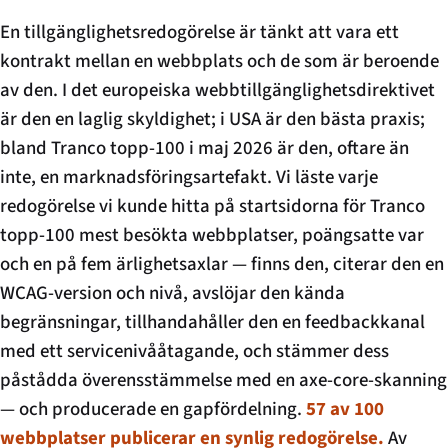
En tillgänglighetsredogörelse är tänkt att vara ett
kontrakt mellan en webbplats och de som är beroende
av den. I det europeiska webbtillgänglighetsdirektivet
är den en laglig skyldighet; i USA är den bästa praxis;
bland Tranco topp-100 i maj 2026 är den, oftare än
inte, en marknadsföringsartefakt. Vi läste varje
redogörelse vi kunde hitta på startsidorna för Tranco
topp-100 mest besökta webbplatser, poängsatte var
och en på fem ärlighetsaxlar — finns den, citerar den en
WCAG-version och nivå, avslöjar den kända
begränsningar, tillhandahåller den en feedbackkanal
med ett servicenivååtagande, och stämmer dess
påstådda överensstämmelse med en axe-core-skanning
— och producerade en gapfördelning.
57 av 100
webbplatser publicerar en synlig redogörelse.
Av