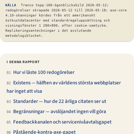
KÄLLA
Tranco topp-100-ögonblicksbild 2026-05-12;
redogörelser skrapade 2026-05-12 till 2026-05-18; axe-core
4.10-skanningar kördes från ett amerikanskt
östkustdatacenter med standardregeluppsättning och
visningsfönster 1 280×800, efter cookie-samtycke.
Replikeringsanteckningar i det avslutande
metodologiblocket.
I DENNA RAPPORT
Hur vi läste 100 redogörelser
01
Existens — hälften av världens största webbplatser
02
har inget att visa
Standarder — hur de 22 ärliga citaten ser ut
03
Begränsningar — avslöjandet ingen vill göra
04
Feedbackkanalen och servicenivåavtalsgapet
05
Påstående-kontra-axe-gapet
06