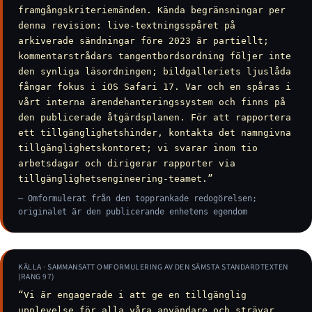
framgångskriteriemänden. Kända begränsningar per
denna revision: live-textningsspåret på
arkiverade sändningar före 2023 är partiellt;
kommentarstrådars tangentbordsordning följer inte
den synliga läsordningen; bildgalleriets ljuslåda
fångar fokus i iOS Safari 17. Var och en spåras i
vårt interna ärendehanteringssystem och finns på
den publicerade åtgärdsplanen. För att rapportera
ett tillgänglighetshinder, kontakta det namngivna
tillgänglighetskontoret; vi svarar inom tio
arbetsdagar och dirigerar rapporter via
tillgänglighetsengineering-teamet.”
— Omformulerat från den topprankade redogörelsen;
originalet är den publicerande enhetens egendom
KÄLLA · SAMMANSATT OMFORMULERING AV DEN SÄMSTA STANDARDTEXTEN
(RANG 97)
“Vi är engagerade i att ge en tillgänglig
upplevelse för alla våra användare och strävar