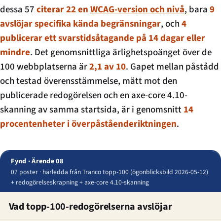
dessa 57
citerar 22 en
WCAG-version och nivå
, bara
9
avslöjar specifika kända begränsningar
, och
4
publicerar ett svarstidsåtagande på 14 dagar eller
mindre
. Det genomsnittliga ärlighetspoänget över de
100 webbplatserna är
2,1 av 10
. Gapet mellan påstådd
och testad överensstämmelse, mätt mot den
publicerade redogörelsen och en axe-core 4.10-
skanning av samma startsida, är i genomsnitt
14
procentenheter i överpåståenderiktningen
.
Fynd · Ärende 08
07 poster · härledda från Tranco topp-100 (ögonblicksbild 2026-05-12)
+ redogörelseskrapning + axe-core 4.10-skanning
Vad topp-100-redogörelserna avslöjar