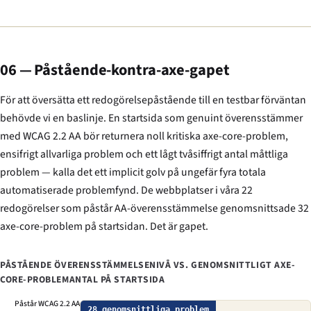
06 — Påstående-kontra-axe-gapet
För att översätta ett redogörelsepåstående till en testbar förväntan
behövde vi en baslinje. En startsida som genuint överensstämmer
med WCAG 2.2 AA bör returnera noll kritiska axe-core-problem,
ensifrigt allvarliga problem och ett lågt tvåsiffrigt antal måttliga
problem — kalla det ett implicit golv på ungefär fyra totala
automatiserade problemfynd. De webbplatser i våra 22
redogörelser som påstår AA-överensstämmelse genomsnittsade 32
axe-core-problem på startsidan. Det är gapet.
PÅSTÅENDE ÖVERENSSTÄMMELSENIVÅ VS. GENOMSNITTLIGT AXE-
CORE-PROBLEMANTAL PÅ STARTSIDA
Påstår WCAG 2.2 AA
28 genomsnittliga problem