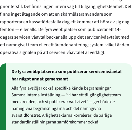
prioritetsfil. Det finns ingen intern väg till tillgänglighetsteamet. Det
finns inget åtagande om att en skärmläsaranvändare som
rapporterar en kassaflödesfälla dag ett kommer att höra av sig dag
femton — eller alls. De fyra webbplatser som publicerar ett 14-
dagars servicenivåavtal backar alla upp det servicenivåavtalet med
ett namngivet team eller ett ärendehanteringssystem, vilket är den
operativa signalen på att servicenivåavtalet är verkligt.
De fyra webbplatserna som publicerar servicenivåavtal
har något annat gemensamt
Alla fyra avslöjar också specifika kända begränsningar.
Samma interna inställning — “vi har ett tillgänglighetsteam
med ärenden, och vi publicerar vad vi vet” — ger både de
namngivna begränsningarna och det namngivna
svarstidfönstret. Ärlighetsaxlarna korrelerar; de oärliga
standardinställningarna samförekommer också.