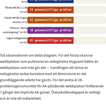
(n=6)
Påstår WCAG 2.1 AA
34 genomsnittliga problem
(n=14)
Påstår WCAG (ingen
41 genomsnittliga problem
version, n=2)
”Strävar / bästa
38 genomsnittliga problem
ansträngning” (n=35)
Ingen redogörelse
45 genomsnittliga problem
(n=43)
Två observationer om detta diagram. För det första skannar
webbplatser som publicerar en redogörelse blygsamt bättre än
webbplatser som inte gör det — handlingen att skriva en
redogörelse verkar korrelera med att åtminstone en del
grundläggande arbete har gjorts. För det andra är 28-
problemsgenomsnittet för AA-påstående webbplatser fortfarande
7 gånger det implicita AA-golvet. Överpåståendegapet är verkligt
och är inte ett mätartefakt.