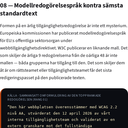
08 — Modellredogörelsespråk kontra sämsta
standardtext
Formen på en ärlig tillgänglighetsredogörelse är inte ett mysterium.
Europeiska kommissionen har publicerat modellredogörelsespråk
för EU:s offentliga sektorsorgan under
webbtillgänglighetsdirektivet. W3C publicerar en liknande mall. Det
som skiljer de ärliga 9 redogörelserna från de oärliga 48 är inte
mallen — båda grupperna har tillgång till den. Det som skiljer dem
åt är om rättsteamet eller tillgänglighetsteamet får det sista
redigeringspasset på den publicerade texten.
KÄLLA · SAMMANSATT OMFORMULERING AV DEN TOPPRANKADE
REDOGÖRELSEN (RANG 01)
“Den här webbplatsen överensstämmer med WCAG 2.2
nivå AA, utvärderat den 12 april 2026 av vårt
interna tillgänglighetsteam och validerat av en
extern granskare mot det fullständiga