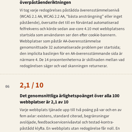
överpåståenderiktningen
Vi tog varje redogörelses påstådda överensstämmelsenivå
(WCAG 2.1 AA, WCAG 2.2 AA, “bästa ansträngning” eller inget
påstående), översatte det till en förväntad automatiserad
felfrekvens och körde sedan axe-core 4.10 mot webbplatsens
startsida som användaren ser den efter cookie-bannern.
Webbplatser som påstår AA-överensstämmelse
genomsnittsade 32 automatiserade problem per startsida;
den implicita baslinjen för en AA-överensstämmande sida är
närmare 4. De 14 procentenheterna är skillnaden mellan vad
redogörelsen säger och vad skanningen returnerar.
2,1 / 10
06
Det genomsnittliga ärlighetspoänget över alla 100
webbplatser är 2,1 av 10
Varje webbplats tjänade upp till två poäng på var och en av
fem axlar: existens, standard citerad, begränsningar
avslöjade, feedbackservicenivåavtal och testad-kontra-
påstådd klyfta. En webbplats utan redogörelse får noll. En