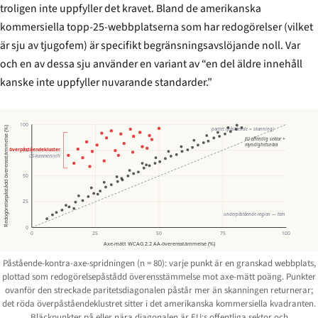
troligen inte uppfyller det kravet. Bland de amerikanska
kommersiella topp-25-webbplatserna som har redogörelser (vilket
är sju av tjugofem) är specifikt begränsningsavslöjande noll. Var
och en av dessa sju använder en variant av “en del äldre innehåll
kanske inte uppfyller nuvarande standarder.”
100
Redogörelsepåstådd överensstämmelse (%)
paritet (påstående = skanning)
EU offentlig sektor +
myndighetsnära
överpåståendekluster
75
US-kommersiellt
50
25
underpåstående-region — tom
0
0
25
50
75
100
Axe-mätt WCAG 2.2 AA-överensstämmelse (%)
Påstående-kontra-axe-spridningen (n = 80): varje punkt är en granskad webbplats,
plottad som redogörelsepåstådd överensstämmelse mot axe-mätt poäng. Punkter
ovanför den streckade paritetsdiagonalen påstår mer än skanningen returnerar;
det röda överpåståendeklustret sitter i det amerikanska kommersiella kvadranten.
Bläckpunkter på eller nära diagonalen är EU:s offentliga sektor och