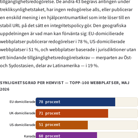
tillgänglighetsredogörelse. De andra 43 begravs antingen under
trekliksynlighetstaket, har ingen redogörelse alls, eller publicerar
en enskild mening i en hjälpcentrumartikel som inte löser till en
stabil URL på det sätt en integritetspolicy gör. Den geografiska
uppdelningen är vad man kan förvänta sig: EU-domicilierade
webbplatser publicerar redogörelser i 78 %, US-domicilierade
webbplatser i 51 %, och webbplatser baserade i jurisdiktioner utan
ett bindande tillgänglighetsredogörelsekrav — merparten av Öst-
och Sydostasien, delar av Latinamerika — i 19 %.
SYNLIGHETSGRAD PER HEMVIST — TOPP-100 WEBBPLATSER, MAJ
2026
EU-domicilierade
78 procent
UK-domicilierade
71 procent
US-domicilierade
51 procent
Kanada
60 procent