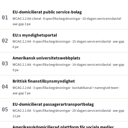
EU-domicilierat public service-bolag
01
WCAG 2.2 AA citerat · 8 specifika begränsningar · 10-dagars servicenivåavtal ·
axe-gap 3 pe
EU:s myndighetsportal
02
WCAG 2.2 AA · 6 specifika begränsningar · 15-dagars servicenivåavtal · axe-gap
6 pe
Amerikansk universitetswebbplats
03
WCAG 2.1 AA · 4 specifika begränsningar · 14-dagars servicenivåavtal · axe-gap
9 pe
Brittisk finanstillsynsmyndighet
04
WCAG 2.2 AA · 3 specifika begränsningar · kontaktkanal + namngivet team ·
axe-gap 7 pe
EU-domicilierat passagerartransportbolag
05
WCAG 2.1 AA · 5 specifika begränsningar · 20-dagars servicenivåavtal · axe-gap
11 pe
Amerikanskdomicilierad plattform för sociala medier