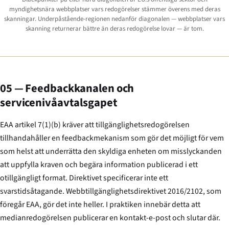
myndighetsnära webbplatser vars redogörelser stämmer överens med deras
skanningar. Underpåstående-regionen nedanför diagonalen — webbplatser vars
skanning returnerar bättre än deras redogörelse lovar — är tom.
05 — Feedbackkanalen och
servicenivåavtalsgapet
EAA artikel 7(1)(b) kräver att tillgänglighetsredogörelsen
tillhandahåller en feedbackmekanism som gör det möjligt för vem
som helst att underrätta den skyldiga enheten om misslyckanden
att uppfylla kraven och begära information publicerad i ett
otillgängligt format. Direktivet specificerar inte ett
svarstidsåtagande. Webbtillgänglighetsdirektivet 2016/2102, som
föregår EAA, gör det inte heller. I praktiken innebär detta att
medianredogörelsen publicerar en kontakt-e-post och slutar där.