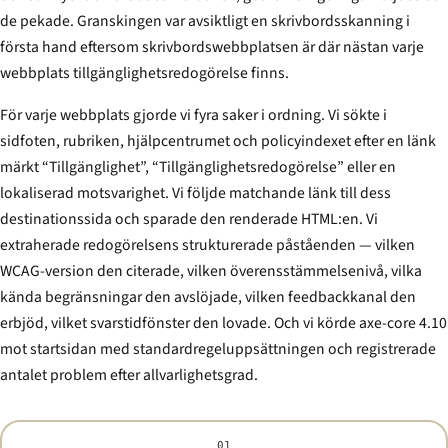
de pekade. Granskingen var avsiktligt en skrivbordsskanning i
första hand eftersom skrivbordswebbplatsen är där nästan varje
webbplats tillgänglighetsredogörelse finns.
För varje webbplats gjorde vi fyra saker i ordning. Vi sökte i
sidfoten, rubriken, hjälpcentrumet och policyindexet efter en länk
märkt “Tillgänglighet”, “Tillgänglighetsredogörelse” eller en
lokaliserad motsvarighet. Vi följde matchande länk till dess
destinationssida och sparade den renderade HTML:en. Vi
extraherade redogörelsens strukturerade påståenden — vilken
WCAG-version den citerade, vilken överensstämmelsenivå, vilka
kända begränsningar den avslöjade, vilken feedbackkanal den
erbjöd, vilket svarstidfönster den lovade. Och vi körde axe-core 4.10
mot startsidan med standardregeluppsättningen och registrerade
antalet problem efter allvarlighetsgrad.
01