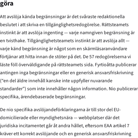
göra
Att avslöja kända begränsningar är det svåraste redaktionella
beslutet i att skriva en tillgänglighetsredogörelse. Rättsteamets
instinkt är att avslöja ingenting — varje namngiven begränsning är
en tvisthake. Tillgänglighetsteamets instinkt är att avslöja allt —
varje känd begränsning är något som en skärmläsaranvändare
förtjänar att hitta innan de stöter på det. De 57 redogörelserna vi
läste föll överväldigande på rättsteamets sida. Fyrtioåtta publicerar
antingen inga begränsningar eller en generisk ansvarsfriskrivning
(“en del äldre innehåll kanske inte uppfyller nuvarande
standarder”) som inte innehåller någon information. Nio publicerar
specifika, ärendebaserade begränsningar.
De nio specifika avslöjandeförklaringarna är till stor del EU-
domicilierade eller myndighetsnära — webbplatser där det
juridiska incitamentet går åt andra hållet, eftersom EAA artikel 7
kräver ett korrekt avslöjande och en generisk ansvarsfriskrivning