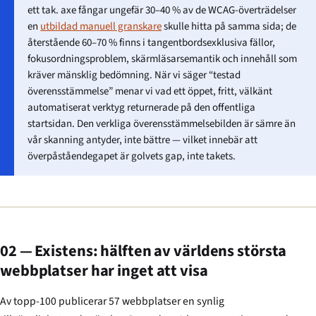
ett tak. axe fångar ungefär 30–40 % av de WCAG-överträdelser
en
utbildad manuell granskare
skulle hitta på samma sida; de
återstående 60–70 % finns i tangentbordsexklusiva fällor,
fokusordningsproblem, skärmläsarsemantik och innehåll som
kräver mänsklig bedömning. När vi säger “testad
överensstämmelse” menar vi vad ett öppet, fritt, välkänt
automatiserat verktyg returnerade på den offentliga
startsidan. Den verkliga överensstämmelsebilden är sämre än
vår skanning antyder, inte bättre — vilket innebär att
överpåståendegapet är golvets gap, inte takets.
02 — Existens: hälften av världens största
webbplatser har inget att visa
Av topp-100 publicerar 57 webbplatser en synlig