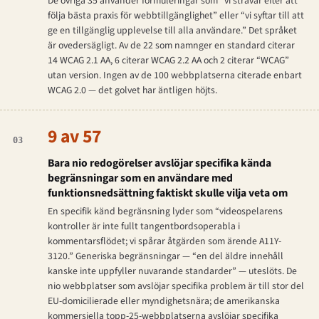
De övriga 35 använder formuleringar som “vi strävar efter att
följa bästa praxis för webbtillgänglighet” eller “vi syftar till att
ge en tillgänglig upplevelse till alla användare.” Det språket
är ovedersägligt. Av de 22 som namnger en standard citerar
14 WCAG 2.1 AA, 6 citerar WCAG 2.2 AA och 2 citerar “WCAG”
utan version. Ingen av de 100 webbplatserna citerade enbart
WCAG 2.0 — det golvet har äntligen höjts.
9 av 57
03
Bara nio redogörelser avslöjar specifika kända
begränsningar som en användare med
funktionsnedsättning faktiskt skulle vilja veta om
En specifik känd begränsning lyder som “videospelarens
kontroller är inte fullt tangentbordsoperabla i
kommentarsflödet; vi spårar åtgärden som ärende A11Y-
3120.” Generiska begränsningar — “en del äldre innehåll
kanske inte uppfyller nuvarande standarder” — uteslöts. De
nio webbplatser som avslöjar specifika problem är till stor del
EU-domicilierade eller myndighetsnära; de amerikanska
kommersiella topp-25-webbplatserna avslöjar specifika