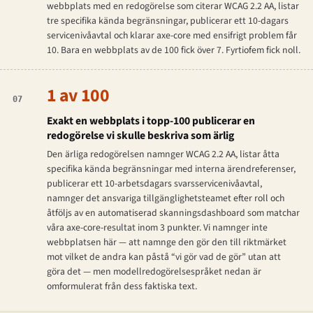
webbplats med en redogörelse som citerar WCAG 2.2 AA, listar
tre specifika kända begränsningar, publicerar ett 10-dagars
servicenivåavtal och klarar axe-core med ensifrigt problem får
10. Bara en webbplats av de 100 fick över 7. Fyrtiofem fick noll.
1 av 100
07
Exakt en webbplats i topp-100 publicerar en
redogörelse vi skulle beskriva som ärlig
Den ärliga redogörelsen namnger WCAG 2.2 AA, listar åtta
specifika kända begränsningar med interna ärendreferenser,
publicerar ett 10-arbetsdagars svarsservicenivåavtal,
namnger det ansvariga tillgänglighetsteamet efter roll och
åtföljs av en automatiserad skanningsdashboard som matchar
våra axe-core-resultat inom 3 punkter. Vi namnger inte
webbplatsen här — att namnge den gör den till riktmärket
mot vilket de andra kan påstå “vi gör vad de gör” utan att
göra det — men modellredogörelsespråket nedan är
omformulerat från dess faktiska text.