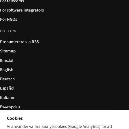
For telecoms
For software integrators
For NGOs
FOLLOW
Prenumerera via RSS
Sitemap
llms.txt
English
Deutsch
Español
Italiano
Български
简体中文
Cookies
Vi använder valfria analyscookies (Google Analytics) för att