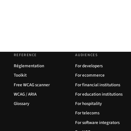
REFERENCE
AUDIENCES
Réglementation
For developers
Toolkit
For ecommerce
Free WCAG scanner
For financial institutions
WCAG / ARIA
For education institutions
Glossary
For hospitality
For telecoms
For software integrators