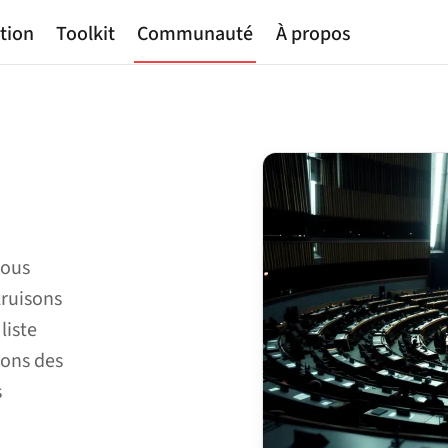
tion
Toolkit
Communauté
À propos
u
nous
truisons
liste
ions des
s