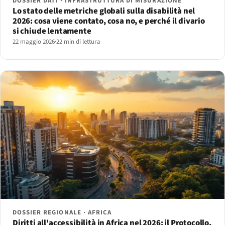
DOSSIER DATI · INFRASTRUTTURA DI MISURAZIONE
Lo stato delle metriche globali sulla disabilità nel
2026: cosa viene contato, cosa no, e perché il divario
si chiude lentamente
22 maggio 2026
·
22 min di lettura
DOSSIER REGIONALE · AFRICA
Diritti all'accessibilità in Africa nel 2026: il Protocollo,