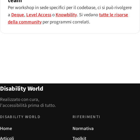
team
Per workshop in sede specifici per il codebase, ci si può rivolgere
a
Deque
,
Level Access
o
Knowbility
. Si vedano
tutte le risorse
della community
per programmi correlati.
Disability World
Realizzato con cura,
l'accessibilità prima di tutto.
DISABILITY WORLD
RIFERIMENTI
Home
Normativa
Articoli
Toolkit