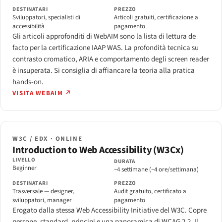
DESTINATARI
PREZZO
Sviluppatori, specialisti di
Articoli gratuiti, certificazione a
accessibilità
pagamento
Gli articoli approfonditi di WebAIM sono la lista di lettura de
facto per la certificazione IAAP WAS. La profondità tecnica su
contrasto cromatico, ARIA e comportamento degli screen reader
è insuperata. Si consiglia di affiancare la teoria alla pratica
hands-on.
VISITA WEBAIM ↗
W3C / EDX · ONLINE
Introduction to Web Accessibility (W3Cx)
LIVELLO
DURATA
Beginner
~4 settimane (~4 ore/settimana)
DESTINATARI
PREZZO
Trasversale — designer,
Audit gratuito, certificato a
sviluppatori, manager
pagamento
Erogato dalla stessa Web Accessibility Initiative del W3C. Copre
persone, standard, principi e una panoramica di WCAG 2.2. Il