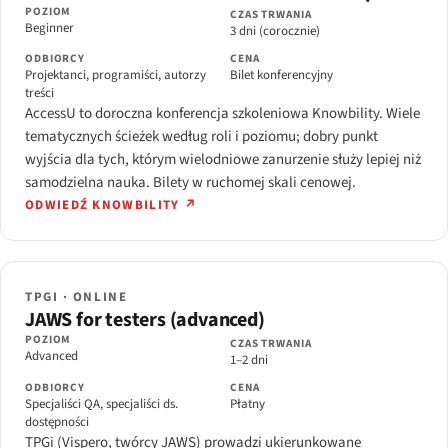
POZIOM
CZAS TRWANIA
Beginner
3 dni (corocznie)
ODBIORCY
CENA
Projektanci, programiści, autorzy
Bilet konferencyjny
treści
AccessU to doroczna konferencja szkoleniowa Knowbility. Wiele
tematycznych ścieżek według roli i poziomu; dobry punkt
wyjścia dla tych, którym wielodniowe zanurzenie służy lepiej niż
samodzielna nauka. Bilety w ruchomej skali cenowej.
ODWIEDŹ KNOWBILITY ↗
TPGI · ONLINE
JAWS for testers (advanced)
POZIOM
CZAS TRWANIA
Advanced
1–2 dni
ODBIORCY
CENA
Specjaliści QA, specjaliści ds.
Płatny
dostępności
TPGi (Vispero, twórcy JAWS) prowadzi ukierunkowane