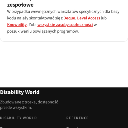
zespołowe
W przypadku wewnętrznych warsztatów specyficznych dla bazy
kodu należy skontaktować się z
Deque
,
Level Access
lub
Knowbility
. Zob.
wszystkie zasoby społeczności
w
poszukiwaniu powiązanych programów.
Disability World
Zbudowane z troską, dostępność
przede wszystkim.
DISABILITY WORLD
REFERENCE