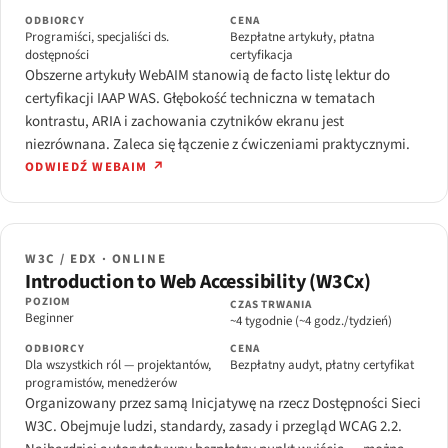
ODBIORCY
CENA
Programiści, specjaliści ds.
Bezpłatne artykuły, płatna
dostępności
certyfikacja
Obszerne artykuły WebAIM stanowią de facto listę lektur do
certyfikacji IAAP WAS. Głębokość techniczna w tematach
kontrastu, ARIA i zachowania czytników ekranu jest
niezrównana. Zaleca się łączenie z ćwiczeniami praktycznymi.
ODWIEDŹ WEBAIM ↗
W3C / EDX · ONLINE
Introduction to Web Accessibility (W3Cx)
POZIOM
CZAS TRWANIA
Beginner
~4 tygodnie (~4 godz./tydzień)
ODBIORCY
CENA
Dla wszystkich ról — projektantów,
Bezpłatny audyt, płatny certyfikat
programistów, menedżerów
Organizowany przez samą Inicjatywę na rzecz Dostępności Sieci
W3C. Obejmuje ludzi, standardy, zasady i przegląd WCAG 2.2.