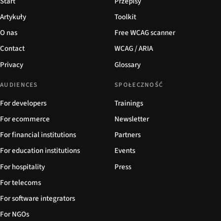
Start
Przepisy
Artykuły
Toolkit
O nas
Free WCAG scanner
Contact
WCAG / ARIA
Privacy
Glossary
AUDIENCES
SPOŁECZNOŚĆ
For developers
Trainings
For ecommerce
Newsletter
For financial institutions
Partners
For education institutions
Events
For hospitality
Press
For telecoms
For software integrators
For NGOs