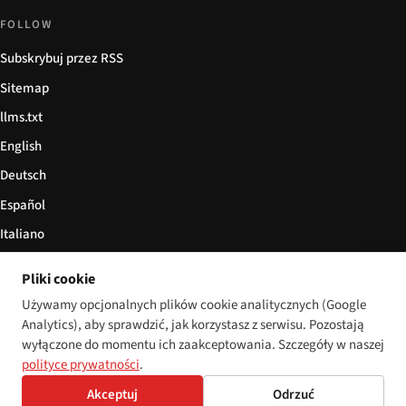
FOLLOW
Subskrybuj przez RSS
Sitemap
llms.txt
English
Deutsch
Español
Italiano
Български
Pliki cookie
简体中文
Używamy opcjonalnych plików cookie analitycznych (Google
Analytics), aby sprawdzić, jak korzystasz z serwisu. Pozostają
wyłączone do momentu ich zaakceptowania. Szczegóły w naszej
polityce prywatności
.
© 2026 Disability World. Wszelkie prawa zastrzeżone.
Cookie settings
Akceptuj
Odrzuć
English
Deutsch
Español
Italiano
Български
简体中文
Polski
Français