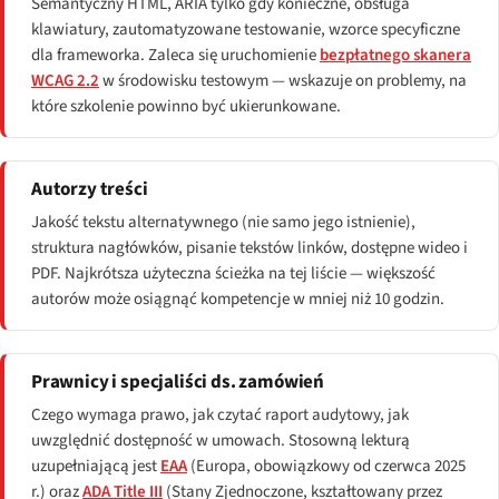
Semantyczny HTML, ARIA tylko gdy konieczne, obsługa
klawiatury, zautomatyzowane testowanie, wzorce specyficzne
dla frameworka. Zaleca się uruchomienie
bezpłatnego skanera
WCAG 2.2
w środowisku testowym — wskazuje on problemy, na
które szkolenie powinno być ukierunkowane.
Autorzy treści
Jakość tekstu alternatywnego (nie samo jego istnienie),
struktura nagłówków, pisanie tekstów linków, dostępne wideo i
PDF. Najkrótsza użyteczna ścieżka na tej liście — większość
autorów może osiągnąć kompetencje w mniej niż 10 godzin.
Prawnicy i specjaliści ds. zamówień
Czego wymaga prawo, jak czytać raport audytowy, jak
uwzględnić dostępność w umowach. Stosowną lekturą
uzupełniającą jest
EAA
(Europa, obowiązkowy od czerwca 2025
r.) oraz
ADA Title III
(Stany Zjednoczone, kształtowany przez