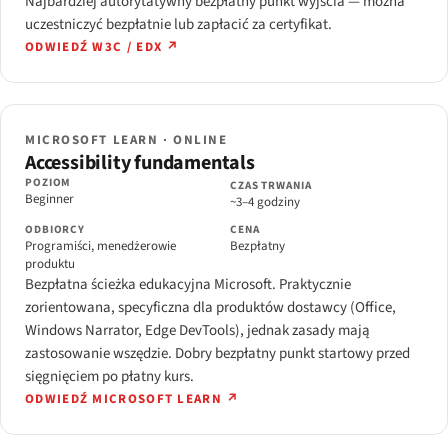
Najbardziej autorytatywny bezpłatny punkt wyjścia — można
uczestniczyć bezpłatnie lub zapłacić za certyfikat.
ODWIEDŹ W3C / EDX ↗
MICROSOFT LEARN · ONLINE
Accessibility fundamentals
POZIOM
CZAS TRWANIA
Beginner
~3–4 godziny
ODBIORCY
CENA
Programiści, menedżerowie
Bezpłatny
produktu
Bezpłatna ścieżka edukacyjna Microsoft. Praktycznie
zorientowana, specyficzna dla produktów dostawcy (Office,
Windows Narrator, Edge DevTools), jednak zasady mają
zastosowanie wszędzie. Dobry bezpłatny punkt startowy przed
sięgnięciem po płatny kurs.
ODWIEDŹ MICROSOFT LEARN ↗