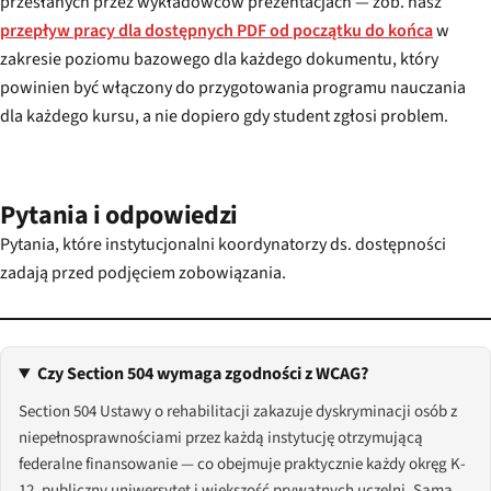
przesłanych przez wykładowców prezentacjach — zob. nasz
przepływ pracy dla dostępnych PDF od początku do końca
w
zakresie poziomu bazowego dla każdego dokumentu, który
powinien być włączony do przygotowania programu nauczania
dla każdego kursu, a nie dopiero gdy student zgłosi problem.
Pytania i odpowiedzi
Pytania, które instytucjonalni koordynatorzy ds. dostępności
zadają przed podjęciem zobowiązania.
Czy Section 504 wymaga zgodności z WCAG?
Section 504 Ustawy o rehabilitacji zakazuje dyskryminacji osób z
niepełnosprawnościami przez każdą instytucję otrzymującą
federalne finansowanie — co obejmuje praktycznie każdy okręg K-
12, publiczny uniwersytet i większość prywatnych uczelni. Sama