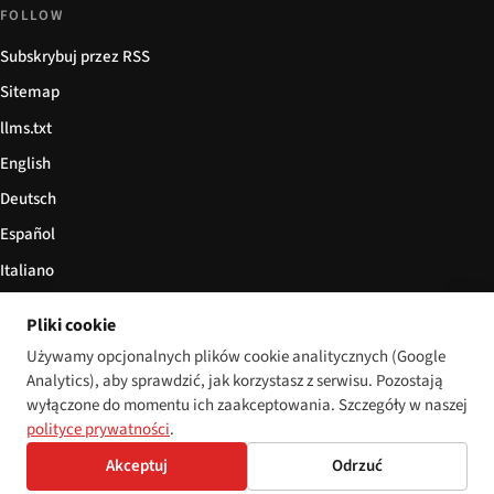
FOLLOW
Subskrybuj przez RSS
Sitemap
llms.txt
English
Deutsch
Español
Italiano
Български
Pliki cookie
简体中文
Używamy opcjonalnych plików cookie analitycznych (Google
Analytics), aby sprawdzić, jak korzystasz z serwisu. Pozostają
wyłączone do momentu ich zaakceptowania. Szczegóły w naszej
polityce prywatności
.
© 2026 Disability World. Wszelkie prawa zastrzeżone.
Cookie settings
English
Akceptuj
Odrzuć
Deutsch
Español
Italiano
Български
简体中文
Polski
Français
Język: