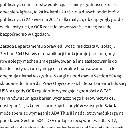
publicznych ministerstw edukacji. Terminy zgodności, które są
obecnie wiążące, to 24 kwietnia 2026 r. dla dużych podmiotów
publicznych i 24 kwietnia 2027 r. dla małych; oba upłynęły już dla
wielu instytucji, a OCR zaczęła powoływać się na tę zasadę
bezpośrednio w ugodach.
Zasada Departamentu Sprawiedliwości nie działa w izolacji.
Section 504 Ustawy o rehabilitacji funkcjonuje jako odrębny,
równoległy mechanizm egzekwowania i ma zastosowanie do
każdej instytucji otrzymującej federalne finansowanie — a to
obejmuje niemal wszystkie. Skargi na podstawie Section 504 są
składane do Biura ds. Praw Obywatelskich Departamentu Edukacji
USA, a ugody OCR regularnie wymagają zgodności z WCAG,
terminów usunięcia barier, wyznaczonego kierownictwa ds.
dostępności, szkoleń i corocznych audytów własnych. Szkoła
może spełniać wymagania ADA Title II i nadal otrzymać skargę na
podstawie Section 504. IDEA dodaje trzecią warstwę dla K-12,