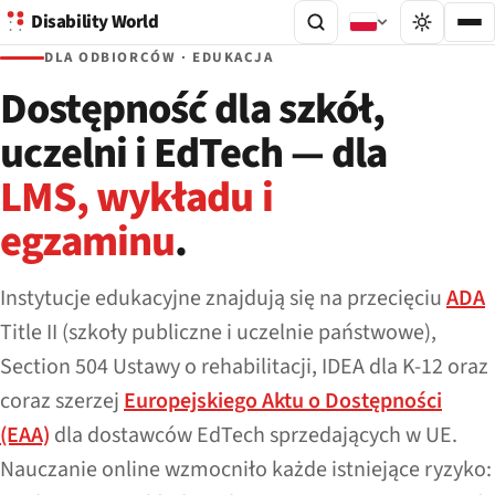
Disability World
DLA ODBIORCÓW · EDUKACJA
Dostępność dla szkół,
uczelni i EdTech — dla
LMS, wykładu i
egzaminu
.
Instytucje edukacyjne znajdują się na przecięciu
ADA
Title II (szkoły publiczne i uczelnie państwowe),
Section 504 Ustawy o rehabilitacji, IDEA dla K-12 oraz
coraz szerzej
Europejskiego Aktu o Dostępności
(EAA)
dla dostawców EdTech sprzedających w UE.
Nauczanie online wzmocniło każde istniejące ryzyko: