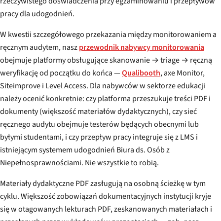
rzeczywistego doświadczenia przy egzaminowaniu i przepływów
pracy dla udogodnień.
W kwestii szczegółowego przekazania między monitorowaniem a
ręcznym audytem, nasz
przewodnik nabywcy monitorowania
obejmuje platformy obsługujące skanowanie → triage → ręczną
weryfikację od początku do końca —
Qualibooth
, axe Monitor,
Siteimprove i Level Access. Dla nabywców w sektorze edukacji
należy ocenić konkretnie: czy platforma przeszukuje treści PDF i
dokumenty (większość materiałów dydaktycznych), czy sieć
ręcznego audytu obejmuje testerów będących obecnymi lub
byłymi studentami, i czy przepływ pracy integruje się z LMS i
istniejącym systemem udogodnień Biura ds. Osób z
Niepełnosprawnościami. Nie wszystkie to robią.
Materiały dydaktyczne PDF zasługują na osobną ścieżkę w tym
cyklu. Większość zobowiązań dokumentacyjnych instytucji kryje
się w otagowanych lekturach PDF, zeskanowanych materiałach i