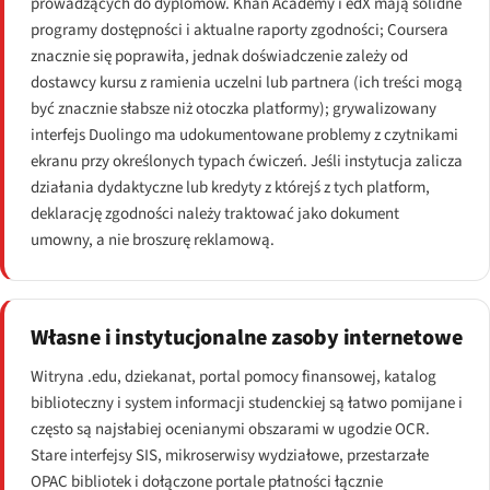
prowadzących do dyplomów. Khan Academy i edX mają solidne
programy dostępności i aktualne raporty zgodności; Coursera
znacznie się poprawiła, jednak doświadczenie zależy od
dostawcy kursu z ramienia uczelni lub partnera (ich treści mogą
być znacznie słabsze niż otoczka platformy); grywalizowany
interfejs Duolingo ma udokumentowane problemy z czytnikami
ekranu przy określonych typach ćwiczeń. Jeśli instytucja zalicza
działania dydaktyczne lub kredyty z którejś z tych platform,
deklarację zgodności należy traktować jako dokument
umowny, a nie broszurę reklamową.
Własne i instytucjonalne zasoby internetowe
Witryna .edu, dziekanat, portal pomocy finansowej, katalog
biblioteczny i system informacji studenckiej są łatwo pomijane i
często są najsłabiej ocenianymi obszarami w ugodzie OCR.
Stare interfejsy SIS, mikroserwisy wydziałowe, przestarzałe
OPAC bibliotek i dołączone portale płatności łącznie