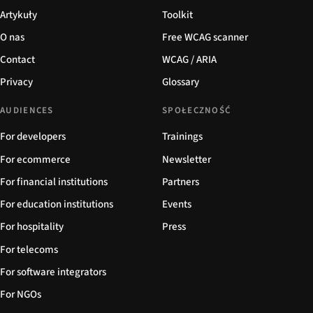
Artykuły
Toolkit
O nas
Free WCAG scanner
Contact
WCAG / ARIA
Privacy
Glossary
AUDIENCES
SPOŁECZNOŚĆ
For developers
Trainings
For ecommerce
Newsletter
For financial institutions
Partners
For education institutions
Events
For hospitality
Press
For telecoms
For software integrators
For NGOs