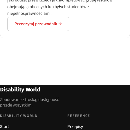
jaki budżet przewidzieć i jak skompletować grupę testerów
obejmującą obecnych lub byłych studentów z
niepełnosprawnościami.
Przeczytaj przewodnik →
Disability World
Zbudowane z troską, dostępność
przede wszystkim.
DISABILITY WORLD
REFERENCE
Start
Przepisy