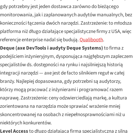
gdy potrzebny jest jeden dostawca zarówno do bieżącego
monitorowania, jak i zaplanowanych audytów manualnych, bez
konieczności łączenia dwóch narzędzi. Zastrzeżenie: to młodsza
platforma niż długo działające specjalistyczne firmy z USA, więc
referencje enterprise nadal się budują.
Qualibooth
.
Deque (axe DevTools i audyty Deque Systems)
to firma z
podejściem inżynieryjnym, dysponująca najgłębszym zapleczem
specjalistów ds. dostępności na rynku i najsilniejszą historią
integracji narzędzi — axe jest de facto silnikiem reguł w całej
branży. Najlepiej dopasowana, gdy potrzebni są audytorzy,
którzy mogą pracować z inżynierami i programować razem
naprawę. Zastrzeżenie: ceny odzwierciedlają markę, a kultura
zorientowana na narzędzia może sprawiać wrażenie mniej
skoncentrowanej na osobach z niepełnosprawnościami niż u
niektórych konkurentów.
Level Access
to długo działająca firma specjalistyczna z silną