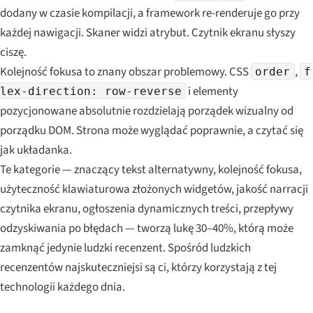
dodany w czasie kompilacji, a framework re-renderuje go przy
każdej nawigacji. Skaner widzi atrybut. Czytnik ekranu słyszy
ciszę.
Kolejność fokusa to znany obszar problemowy. CSS
,
order
f
i elementy
lex-direction: row-reverse
pozycjonowane absolutnie rozdzielają porządek wizualny od
porządku DOM. Strona może wyglądać poprawnie, a czytać się
jak układanka.
Te kategorie — znaczący tekst alternatywny, kolejność fokusa,
użyteczność klawiaturowa złożonych widgetów, jakość narracji
czytnika ekranu, ogłoszenia dynamicznych treści, przepływy
odzyskiwania po błędach — tworzą lukę 30–40%, którą może
zamknąć jedynie ludzki recenzent. Spośród ludzkich
recenzentów najskuteczniejsi są ci, którzy korzystają z tej
technologii każdego dnia.