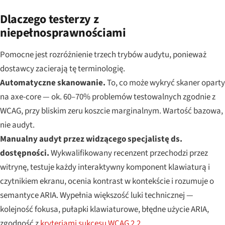
Dlaczego testerzy z
niepełnosprawnościami
Pomocne jest rozróżnienie trzech trybów audytu, ponieważ
dostawcy zacierają tę terminologię.
Automatyczne skanowanie.
To, co może wykryć skaner oparty
na axe-core — ok. 60–70% problemów testowalnych zgodnie z
WCAG, przy bliskim zeru koszcie marginalnym. Wartość bazowa,
nie audyt.
Manualny audyt przez widzącego specjalistę ds.
dostępności.
Wykwalifikowany recenzent przechodzi przez
witrynę, testuje każdy interaktywny komponent klawiaturą i
czytnikiem ekranu, ocenia kontrast w kontekście i rozumuje o
semantyce ARIA. Wypełnia większość luki technicznej —
kolejność fokusa, pułapki klawiaturowe, błędne użycie ARIA,
zgodność z
kryteriami sukcesu WCAG 2.2
.