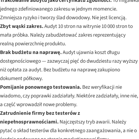
Traktowanie audytu jako certyfikatu zgodności.
To migawka
jednego zdefiniowanego zakresu w jednym momencie.
Zmniejsza ryzyko i tworzy ślad dowodowy. Nie jest licencją.
Zbyt wąski zakres.
Audyt 10 stron na witrynie 10 000 stron to
mała próbka. Należy zabudżetować zakres reprezentujący
realną powierzchnię produktu.
Brak budżetu na naprawę.
Audyt ujawnia koszt długu
dostępnościowego — zazwyczaj pięć do dwudziestu razy wyższy
niż opłata za audyt. Bez budżetu na naprawę zakupiono
dokument półkowy.
Pomijanie ponownego testowania.
Bez weryfikacji nie
wiadomo, czy poprawki zadziałały. Niektóre zadziałały, inne nie,
a część wprowadził nowe problemy.
Zatrudnienie firmy bez testerów z
niepełnosprawnościami.
Najczęstszy tryb awarii. Należy
pytać o skład testerów dla konkretnego zaangażowania, a nie o