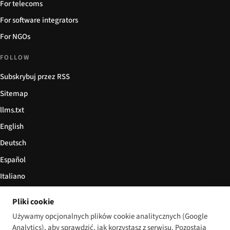
For telecoms
For software integrators
For NGOs
FOLLOW
Subskrybuj przez RSS
Sitemap
llms.txt
English
Deutsch
Español
Italiano
Български
Pliki cookie
简体中文
Używamy opcjonalnych plików cookie analitycznych (Google
Analytics), aby sprawdzić, jak korzystasz z serwisu. Pozostają