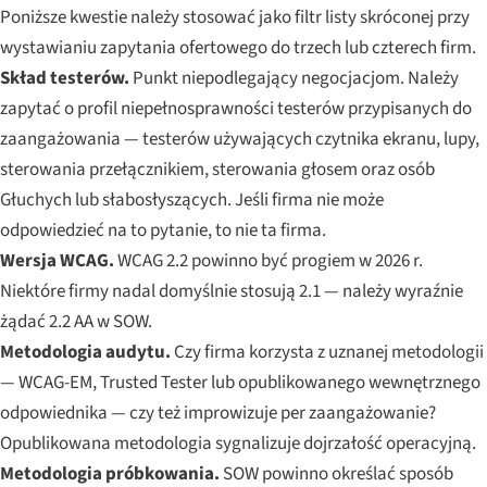
Poniższe kwestie należy stosować jako filtr listy skróconej przy
wystawianiu zapytania ofertowego do trzech lub czterech firm.
Skład testerów.
Punkt niepodlegający negocjacjom. Należy
zapytać o profil niepełnosprawności testerów przypisanych do
zaangażowania — testerów używających czytnika ekranu, lupy,
sterowania przełącznikiem, sterowania głosem oraz osób
Głuchych lub słabosłyszących. Jeśli firma nie może
odpowiedzieć na to pytanie, to nie ta firma.
Wersja WCAG.
WCAG 2.2 powinno być progiem w 2026 r.
Niektóre firmy nadal domyślnie stosują 2.1 — należy wyraźnie
żądać 2.2 AA w SOW.
Metodologia audytu.
Czy firma korzysta z uznanej metodologii
— WCAG-EM, Trusted Tester lub opublikowanego wewnętrznego
odpowiednika — czy też improwizuje per zaangażowanie?
Opublikowana metodologia sygnalizuje dojrzałość operacyjną.
Metodologia próbkowania.
SOW powinno określać sposób