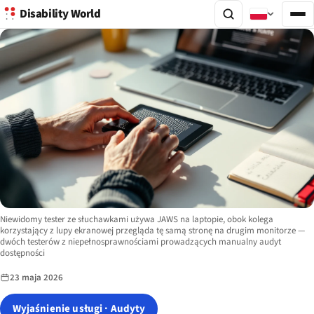
Disability World
Image description:
Niewidomy tester ze słuchawkami używa JAWS na laptopie, obok kolega
korzystający z lupy ekranowej przegląda tę samą stronę na drugim monitorze —
dwóch testerów z niepełnosprawnościami prowadzących manualny audyt
dostępności
23 maja 2026
Wyjaśnienie usługi · Audyty