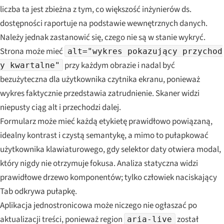
liczba ta jest zbieżna z tym, co większość inżynierów ds.
dostępności raportuje na podstawie wewnętrznych danych.
Należy jednak zastanowić się, czego nie są w stanie wykryć.
Strona może mieć
alt="wykres pokazujący przychod
przy każdym obrazie i nadal być
y kwartalne"
bezużyteczna dla użytkownika czytnika ekranu, ponieważ
wykres faktycznie przedstawia zatrudnienie. Skaner widzi
niepusty ciąg alt i przechodzi dalej.
Formularz może mieć każdą etykietę prawidłowo powiązaną,
idealny kontrast i czystą semantykę, a mimo to pułapkować
użytkownika klawiaturowego, gdy selektor daty otwiera modal,
który nigdy nie otrzymuje fokusa. Analiza statyczna widzi
prawidłowe drzewo komponentów; tylko człowiek naciskający
Tab odkrywa pułapkę.
Aplikacja jednostronicowa może niczego nie ogłaszać po
aktualizacji treści, ponieważ region
został
aria-live