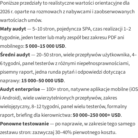
Poniższe przedziały to realistyczne wartości orientacyjne dla
2026 r. oparte na rozmowach z nabywcami i zaobserwowanych
wartościach umów.
Mały audyt
— 5–10 stron, pojedyncza SPA, czas realizacji 1–2
tygodnie, jeden tester lub mały zespół bez zakresu PDF ani
mobilnego:
5 000–15 000 USD
.
Średni audyt
— 20–50 stron, wiele przepływów użytkownika, 4–
6 tygodni, panel testerów z różnymi niepełnosprawnościami,
pisemny raport, jedna runda pytań i odpowiedzi dotycząca
naprawy:
15 000–50 000 USD
.
Audyt enterprise
— 100+ stron, natywne aplikacje mobilne (iOS
i Android), wiele uwierzytelnionych przepływów, zakres
wielojęzyczny, 8–12 tygodni, panel wielu testerów, formalny
raport, briefing dla kierownictwa:
50 000–250 000+ USD
.
Ponowne testowanie
— po naprawie, w zakresie tego samego
zestawu stron: zazwyczaj 30–40% pierwotnego kosztu.