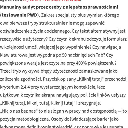
Manualny audyt przez osoby z niepełnosprawnościami
(testowanie PWD).
Zakres specjalisty plus wymiar, którego
dwa pierwsze tryby strukturalnie nie mogą zapewnić:
doświadczenie z życia codziennego. Czy tekst alternatywny jest
rzeczywiście użyteczny? Czy czytnik ekranu odczytuje formularz
w kolejności umożliwiającej jego wypełnienie? Czy nawigacja
klawiaturowa jest wygodna po 50 naciśnięciach Tab? Czy
powiększona wersja jest czytelna przy 400% powiększeniu?
Trzeci tryb wykrywa błędy użyteczności zamaskowane jako
zaliczenia zgodności. Przycisk opisany „Kliknij tutaj“ przechodzi
kryterium 2.4.4 przy wystarczającym kontekście, lecz
użytkownik czytnika ekranu nawigujący po liście linków usłyszy
„Kliknij tutaj, kliknij tutaj, kliknij tutaj“ i zrezygnuje.
„Nic o nas bez nas“ to nie slogan w pracy nad dostępnością — to
pozycja metodologiczna. Osoby doświadczające barier jako
jedyne mogą definitywnie stwierdzić, czy poprawka je usunęła.