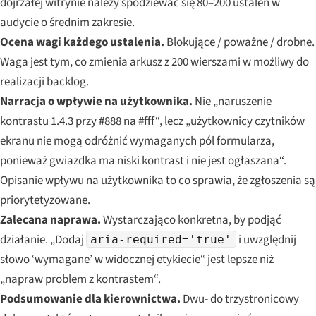
dojrzałej witrynie należy spodziewać się 80–200 ustaleń w
audycie o średnim zakresie.
Ocena wagi każdego ustalenia.
Blokujące / poważne / drobne.
Waga jest tym, co zmienia arkusz z 200 wierszami w możliwy do
realizacji backlog.
Narracja o wpływie na użytkownika.
Nie „naruszenie
kontrastu 1.4.3 przy #888 na #fff“, lecz „użytkownicy czytników
ekranu nie mogą odróżnić wymaganych pól formularza,
ponieważ gwiazdka ma niski kontrast i nie jest ogłaszana“.
Opisanie wpływu na użytkownika to co sprawia, że zgłoszenia są
priorytetyzowane.
Zalecana naprawa.
Wystarczająco konkretna, by podjąć
działanie. „Dodaj
i uwzględnij
aria-required='true'
słowo ‘wymagane’ w widocznej etykiecie“ jest lepsze niż
„napraw problem z kontrastem“.
Podsumowanie dla kierownictwa.
Dwu- do trzystronicowy