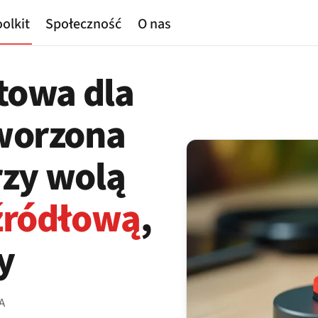
olkit
Społeczność
O nas
towa dla
worzona
rzy wolą
źródłową
,
y
A