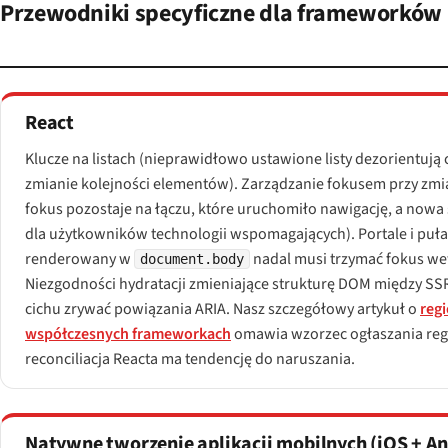
Przewodniki specyficzne dla frameworków
React
Klucze na listach (nieprawidłowo ustawione listy dezorientują 
zmianie kolejności elementów). Zarządzanie fokusem przy zmia
fokus pozostaje na łączu, które uruchomiło nawigację, a nowa 
dla użytkowników technologii wspomagających). Portale i puł
renderowany w
nadal musi trzymać fokus we
document.body
Niezgodności hydratacji zmieniające strukturę DOM między SS
cichu zrywać powiązania ARIA. Nasz szczegółowy artykuł o
regi
współczesnych frameworkach
omawia wzorzec ogłaszania regi
reconciliacja Reacta ma tendencję do naruszania.
Natywne tworzenie aplikacji mobilnych (iOS + An