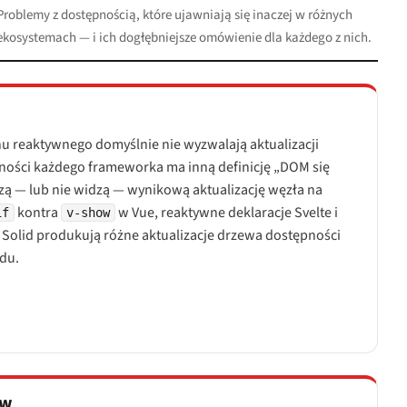
Problemy z dostępnością, które ujawniają się inaczej w różnych
ekosystemach — i ich dogłębniejsze omówienie dla każdego z nich.
u reaktywnego domyślnie nie wyzwalają aktualizacji
wności każdego frameworka ma inną definicję „DOM się
dzą — lub nie widzą — wynikową aktualizację węzła na
kontra
w Vue, reaktywne deklaracje Svelte i
if
v-show
Solid produkują różne aktualizacje drzewa dostępności
du.
ów