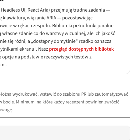
, Headless UI, React Aria) przejmują trudne zadania —
 klawiatury, wiązanie ARIA — pozostawiając
wicie w rękach zespołu. Biblioteki pełnofunkcjonalne
ją własne zdanie co do warstwy wizualnej, ale ich jakość
ie się różni, a „dostępny domyślnie" rzadko oznacza
zytnikami ekranu". Nasz
przegląd dostępnych bibliotek
 opcje na podstawie rzeczywistych testów z
mi.
Można wydrukować, wstawić do szablonu PR lub zautomatyzować
w bocie. Minimum, na które każdy recenzent powinien zwrócić
uwagę.