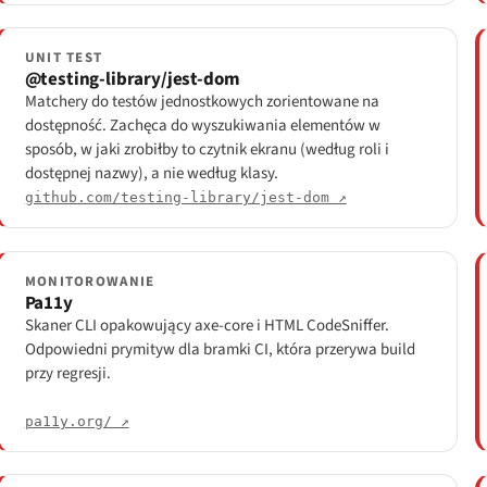
UNIT TEST
@testing-library/jest-dom
Matchery do testów jednostkowych zorientowane na
dostępność. Zachęca do wyszukiwania elementów w
sposób, w jaki zrobiłby to czytnik ekranu (według roli i
dostępnej nazwy), a nie według klasy.
github.com/testing-library/jest-dom ↗
MONITOROWANIE
Pa11y
Skaner CLI opakowujący axe-core i HTML CodeSniffer.
Odpowiedni prymityw dla bramki CI, która przerywa build
przy regresji.
pa11y.org/ ↗