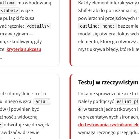
ma wbudowaną
Każdy element interaktywny m
utton>
wiąże
Shift+Tab do poruszania się;
<label>
pułapki fokusa i
powierzchni przejściowych (
wać ręcznie;
bez zamien
<details>
outline: none;
ciem awaryjnym —
modal się otwiera, fokus wch
nia, szkodliwym, gdy
elementu, który go otworzył.
cze:
kryteria sukcesu
mysz ukrywa błędy, które kla
.
Testuj w rzeczywistym 
zi domyślnie z treści
Lokalne sprawdzenie axe to t
tu innego węzła;
Należy podłączyć
aria-l
eslint-p
ów (i powinien być
w testach jednostkowych i
e
ieżność z widoczną
reprezentatywnych stronach, 
odwołuje się do węzła
do testowania czytnikami e
y
prawdzać w drzewie
wymaga ręcznego przeglądu.