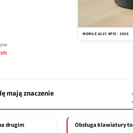
MOBILE A11Y APIS · 2026
ępne
nym
dę mają znaczenie
na drugim
Obsługa klawiatury to 