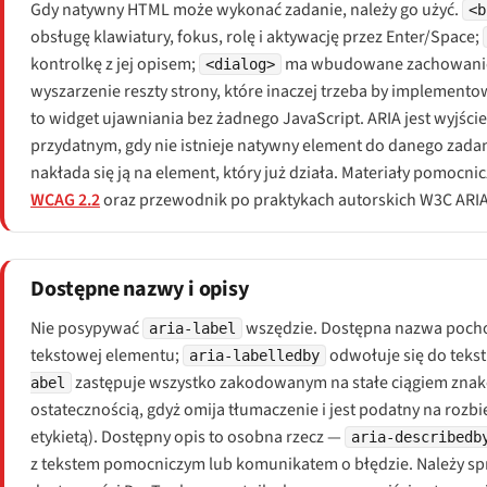
Gdy natywny HTML może wykonać zadanie, należy go użyć.
<b
obsługę klawiatury, fokus, rolę i aktywację przez Enter/Space;
kontrolkę z jej opisem;
ma wbudowane zachowanie 
<dialog>
wyszarzenie reszty strony, które inaczej trzeba by implemento
to widget ujawniania bez żadnego JavaScript. ARIA jest wyjś
przydatnym, gdy nie istnieje natywny element do danego zada
nakłada się ją na element, który już działa. Materiały pomocni
WCAG 2.2
oraz przewodnik po praktykach autorskich W3C ARIA
Dostępne nazwy i opisy
Nie posypywać
wszędzie. Dostępna nazwa pochod
aria-label
tekstowej elementu;
odwołuje się do teks
aria-labelledby
zastępuje wszystko zakodowanym na stałe ciągiem znak
abel
ostatecznością, gdyż omija tłumaczenie i jest podatny na rozb
etykietą). Dostępny opis to osobna rzecz —
aria-describedb
z tekstem pomocniczym lub komunikatem o błędzie. Należy s