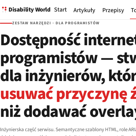
Disability World
Start
Artykuły
Przepisy
To
ZESTAW NARZĘDZI · DLA PROGRAMISTÓW
Dostępność interne
programistów — st
dla inżynierów, któ
usuwać przyczynę 
niż dodawać overla
Inżynierska część serwisu. Semantyczne szablony HTML, role ARI