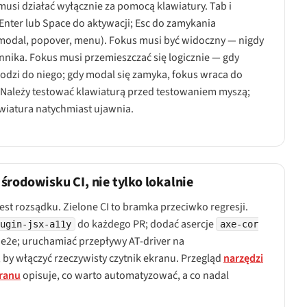
usi działać wyłącznie za pomocą klawiatury. Tab i
 Enter lub Space do aktywacji; Esc do zamykania
modal, popover, menu). Fokus musi być widoczny — nigdy
nika. Fokus musi przemieszczać się logicznie — gdy
odzi do niego; gdy modal się zamyka, fokus wraca do
 Należy testować klawiaturą
przed
testowaniem myszą;
wiatura natychmiast ujawnia.
środowisku CI, nie tylko lokalnie
est rozsądku. Zielone CI to bramka przeciwko regresji.
do każdego PR; dodać asercje
lugin-jsx-a11y
axe-cor
 e2e; uruchamiać przepływy AT-driver na
by włączyć rzeczywisty czytnik ekranu. Przegląd
narzędzi
kranu
opisuje, co warto automatyzować, a co nadal