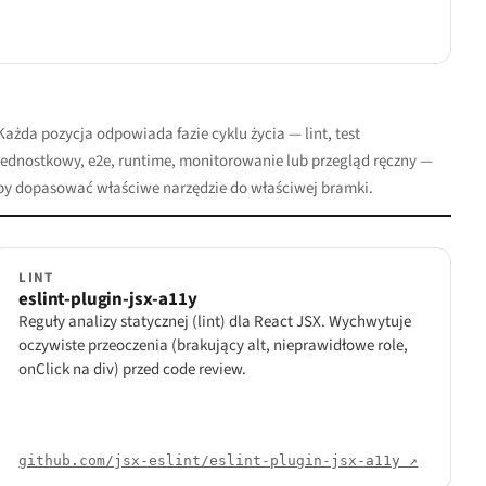
Każda pozycja odpowiada fazie cyklu życia — lint, test
jednostkowy, e2e, runtime, monitorowanie lub przegląd ręczny —
by dopasować właściwe narzędzie do właściwej bramki.
LINT
eslint-plugin-jsx-a11y
Reguły analizy statycznej (lint) dla React JSX. Wychwytuje
oczywiste przeoczenia (brakujący alt, nieprawidłowe role,
onClick na div) przed code review.
github.com/jsx-eslint/eslint-plugin-jsx-a11y ↗