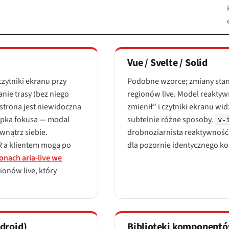
Vue / Svelte / Solid
czytniki ekranu przy
Podobne wzorce; zmiany stan
nie trasy (bez niego
regionów live. Model reakty
strona jest niewidoczna
zmienił" i czytniki ekranu wi
apka fokusa — modal
subtelnie różne sposoby.
v-
wnątrz siebie.
drobnoziarnista reaktywność 
R a klientem mogą po
dla pozornie identycznego ko
onach aria-live we
onów live, który
droid)
Biblioteki komponent