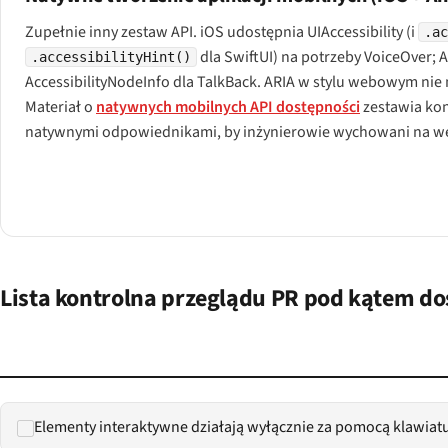
Zupełnie inny zestaw API. iOS udostępnia UIAccessibility (i
.a
dla SwiftUI) na potrzeby VoiceOver;
.accessibilityHint()
AccessibilityNodeInfo dla TalkBack. ARIA w stylu webowym nie
Materiał o
natywnych mobilnych API dostępności
zestawia ko
natywnymi odpowiednikami, by inżynierowie wychowani na web
Lista kontrolna przeglądu PR pod kątem do
Elementy interaktywne działają wyłącznie za pomocą klawiatur