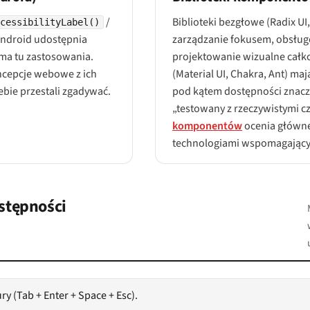
/
Biblioteki bezgłowe (Radix UI
ccessibilityLabel()
 Android udostępnia
zarządzanie fokusem, obsługę
 ma tu zastosowania.
projektowanie wizualne całko
ncepcje webowe z ich
(Material UI, Chakra, Ant) ma
ie przestali zgadywać.
pod kątem dostępności znaczn
„testowany z rzeczywistymi c
komponentów
ocenia główne
technologiami wspomagający
stępności
y (Tab + Enter + Space + Esc).