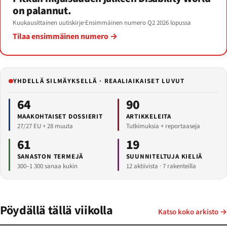
on palannut.
Kuukausittainen uutiskirje
·
Ensimmäinen numero Q2 2026 lopussa
Tilaa ensimmäinen numero →
YHDELLÄ SILMÄYKSELLÄ · REAALIAIKAISET LUVUT
64
90
MAAKOHTAISET DOSSIERIT
ARTIKKELEITA
27/27 EU + 28 muuta
Tutkimuksia + reportaaseja
61
19
SANASTON TERMEJÄ
SUUNNITELTUJA KIELIÄ
300–1 300 sanaa kukin
12 aktiivista · 7 rakenteilla
Pöydällä tällä viikolla
Katso koko arkisto →