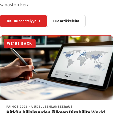
sanaston kera.
Tutustu sääntelyyn →
Lue artikkeleita
WE'RE BACK
PAINOS 2026 · UUDELLEENLANSEERAUS
Pitkän hiljaisuuden jälkeen Disability World