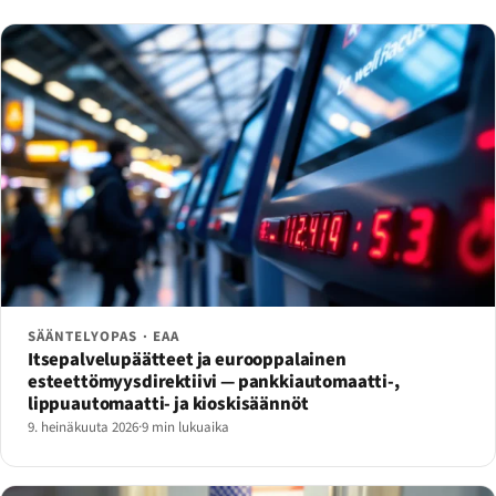
SÄÄNTELYOPAS · EAA
Itsepalvelupäätteet ja eurooppalainen
esteettömyysdirektiivi — pankkiautomaatti-,
lippuautomaatti- ja kioskisäännöt
9. heinäkuuta 2026
·
9 min lukuaika