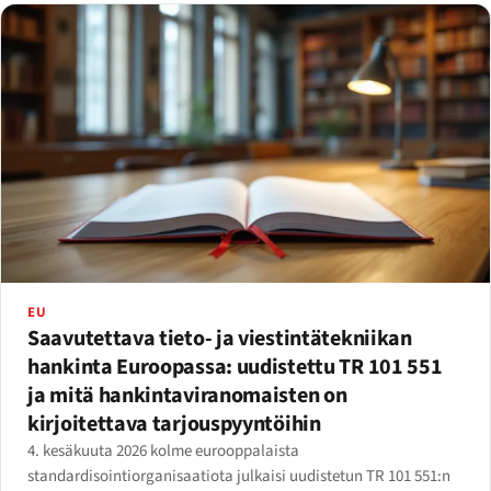
EU
Saavutettava tieto- ja viestintätekniikan
hankinta Euroopassa: uudistettu TR 101 551
ja mitä hankintaviranomaisten on
kirjoitettava tarjouspyyntöihin
4. kesäkuuta 2026 kolme eurooppalaista
standardisointiorganisaatiota julkaisi uudistetun TR 101 551:n