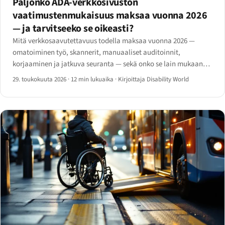
Paljonko ADA-verkkosivuston
vaatimustenmukaisuus maksaa vuonna 2026
— ja tarvitseeko se oikeasti?
Mitä verkkosaavutettavuus todella maksaa vuonna 2026 —
omatoiminen työ, skannerit, manuaaliset auditoinnit,
korjaaminen ja jatkuva seuranta — sekä onko se lain mukaan
pakollista, mitä tapahtuu jos laiminlyö velvollisuuden ja milloin
29. toukokuuta 2026
·
12 min lukuaika
·
Kirjoittaja Disability World
kannattaa palkata ammattilainen.