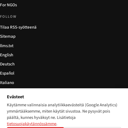
For NGOs
FOLLOW
Tilaa RSS-syötteenä
Sitemap
llms.txt
English
Deutsch
Español
Italiano
Български
Evästeet
简体中文
Käytämme valinnaisia analytiikkaevästeitä (Google Analytics)
ymmärtääksemme, miten käytät sivustoa. Ne pysyvät pois
päältä, kunnes hyväksyt ne. Lisätietoja
tietosuojakäytännössämme
.
© 2026 Disability World. Kaikki oikeudet pidätetään.
Cookie settings