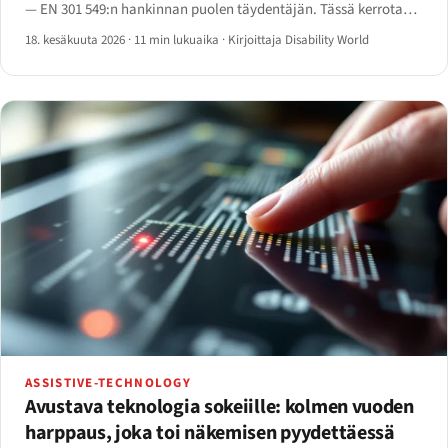
— EN 301 549:n hankinnan puolen täydentäjän. Tässä kerrotaan,
mitä se muuttaa hankintaviranomaisten ja tarjouskilpailuun
18. kesäkuuta 2026
·
11 min lukuaika
·
Kirjoittaja Disability World
osallistuvien toimittajien kannalta.
ASSISTIVE-TECHNOLOGY
Avustava teknologia sokeiille: kolmen vuoden
harppaus, joka toi näkemisen pyydettäessä