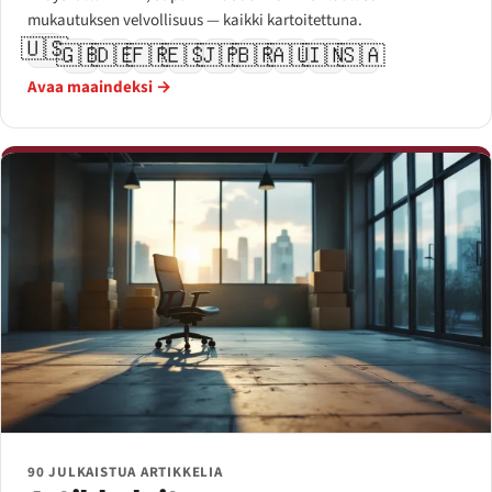
mukautuksen velvollisuus — kaikki kartoitettuna.
🇺🇸
🇬🇧
🇩🇪
🇫🇷
🇪🇸
🇯🇵
🇧🇷
🇦🇺
🇮🇳
🇸🇦
Avaa maaindeksi →
90 JULKAISTUA ARTIKKELIA