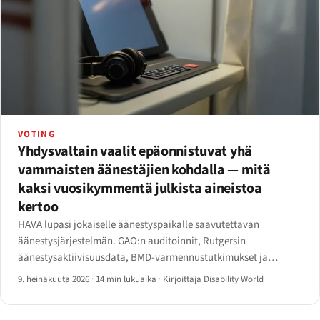
VOTING
Yhdysvaltain vaalit epäonnistuvat yhä
vammaisten äänestäjien kohdalla — mitä
kaksi vuosikymmentä julkista aineistoa
kertoo
HAVA lupasi jokaiselle äänestyspaikalle saavutettavan
äänestysjärjestelmän. GAO:n auditoinnit, Rutgersin
äänestysaktiivisuusdata, BMD-varmennustutkimukset ja
äänestäjärekisteröintiskannaukset osoittavat kuilun, joka on
9. heinäkuuta 2026
·
14 min lukuaika
·
Kirjoittaja Disability World
jäljellä — sekä ADA Title II:n verkkomääräajat, jotka osuvat nyt
vuoteen 2027.