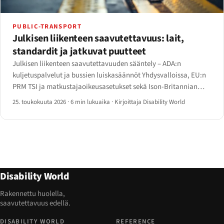
PUBLIC-TRANSPORT
Julkisen liikenteen saavutettavuus: lait,
standardit ja jatkuvat puutteet
Julkisen liikenteen saavutettavuuden sääntely – ADA:n
kuljetuspalvelut ja bussien luiskasäännöt Yhdysvalloissa, EU:n
PRM TSI ja matkustajaoikeusasetukset sekä Ison-Britannian
PSVAR – sekä jatkuvat puutteet laiturista sovellukseen.
25. toukokuuta 2026
·
6 min lukuaika
·
Kirjoittaja Disability World
Disability World
Rakennettu huolella,
saavutettavuus edellä.
DISABILITY WORLD
REFERENCE