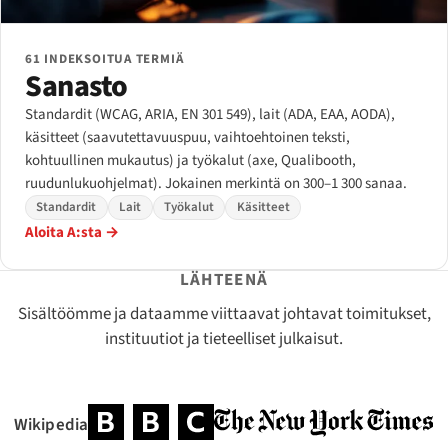
61 INDEKSOITUA TERMIÄ
Sanasto
Standardit (WCAG, ARIA, EN 301 549), lait (ADA, EAA, AODA),
käsitteet (saavutettavuuspuu, vaihtoehtoinen teksti,
kohtuullinen mukautus) ja työkalut (axe, Qualibooth,
ruudunlukuohjelmat). Jokainen merkintä on 300–1 300 sanaa.
Standardit
Lait
Työkalut
Käsitteet
Aloita A:sta →
LÄHTEENÄ
Sisältöömme ja dataamme viittaavat johtavat toimitukset,
instituutiot ja tieteelliset julkaisut.
Wikipedia
(avautuu uuteen välilehteen)
(avautuu uuteen välilehteen)
(avautuu uuteen välilehteen)