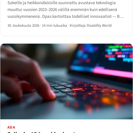
Sokeille ja heikkonäköisille suunnattu avustava teknologia
muuttui vuosien 2023–2026 välillä enemmän kuin edellisenä
vuosikymmenenä. Opas kartoittaa todelliset innovaatiot — Be
My AI, Ray-Ban Meta, älykeppi, Monarch ja
30. toukokuuta 2026
·
14 min lukuaika
·
Kirjoittaja Disability World
tekoälyruudunlukuohjelmat.
ADA