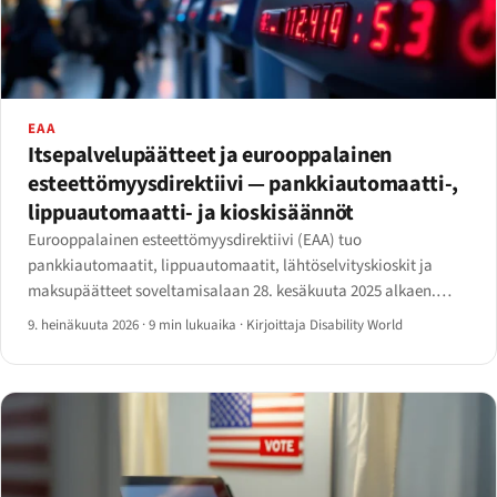
EAA
Itsepalvelupäätteet ja eurooppalainen
esteettömyysdirektiivi — pankkiautomaatti-,
lippuautomaatti- ja kioskisäännöt
Eurooppalainen esteettömyysdirektiivi (EAA) tuo
pankkiautomaatit, lippuautomaatit, lähtöselvityskioskit ja
maksupäätteet soveltamisalaan 28. kesäkuuta 2025 alkaen.
Mitä artikla 2, liite I ja EN 301 549 todella edellyttävät — ja
9. heinäkuuta 2026
·
9 min lukuaika
·
Kirjoittaja Disability World
kahdenkymmenen vuoden siirtymäsäännös, joka pehmentää
sitä.