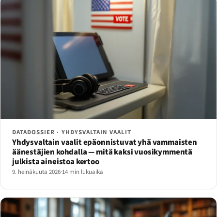
DATADOSSIER · YHDYSVALTAIN VAALIT
Yhdysvaltain vaalit epäonnistuvat yhä vammaisten
äänestäjien kohdalla — mitä kaksi vuosikymmentä
julkista aineistoa kertoo
9. heinäkuuta 2026
·
14 min lukuaika