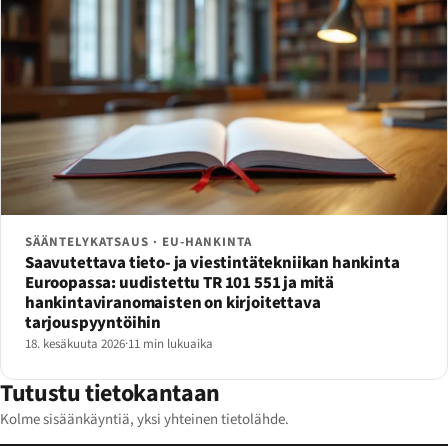
SÄÄNTELYKATSAUS · EU-HANKINTA
Saavutettava tieto- ja viestintätekniikan hankinta
Euroopassa: uudistettu TR 101 551 ja mitä
hankintaviranomaisten on kirjoitettava
tarjouspyyntöihin
18. kesäkuuta 2026
·
11 min lukuaika
Tutustu tietokantaan
Kolme sisäänkäyntiä, yksi yhteinen tietolähde.