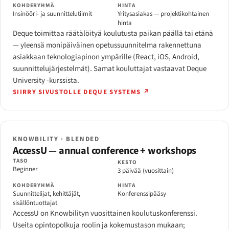
KOHDERYHMÄ
HINTA
Insinööri- ja suunnittelutiimit
Yritysasiakas — projektikohtainen
hinta
Deque toimittaa räätälöityä koulutusta paikan päällä tai etänä
— yleensä monipäiväinen opetussuunnitelma rakennettuna
asiakkaan teknologiapinon ympärille (React, iOS, Android,
suunnittelujärjestelmät). Samat kouluttajat vastaavat Deque
University -kurssista.
SIIRRY SIVUSTOLLE DEQUE SYSTEMS ↗
KNOWBILITY · BLENDED
AccessU — annual conference + workshops
TASO
KESTO
Beginner
3 päivää (vuosittain)
KOHDERYHMÄ
HINTA
Suunnittelijat, kehittäjät,
Konferenssipääsy
sisällöntuottajat
AccessU on Knowbilityn vuosittainen koulutuskonferenssi.
Useita opintopolkuja roolin ja kokemustason mukaan;