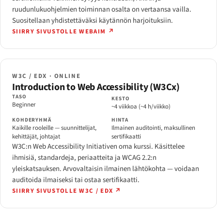
ruudunlukuohjelmien toiminnan osalta on vertaansa vailla.
Suositellaan yhdistettäväksi käytännön harjoituksiin.
SIIRRY SIVUSTOLLE WEBAIM ↗
W3C / EDX · ONLINE
Introduction to Web Accessibility (W3Cx)
TASO
KESTO
Beginner
~4 viikkoa (~4 h/viikko)
KOHDERYHMÄ
HINTA
Kaikille rooleille — suunnittelijat,
Ilmainen auditointi, maksullinen
kehittäjät, johtajat
sertifikaatti
W3C:n Web Accessibility Initiativen oma kurssi. Käsittelee
ihmisiä, standardeja, periaatteita ja WCAG 2.2:n
yleiskatsauksen. Arvovaltaisin ilmainen lähtökohta — voidaan
auditoida ilmaiseksi tai ostaa sertifikaatti.
SIIRRY SIVUSTOLLE W3C / EDX ↗