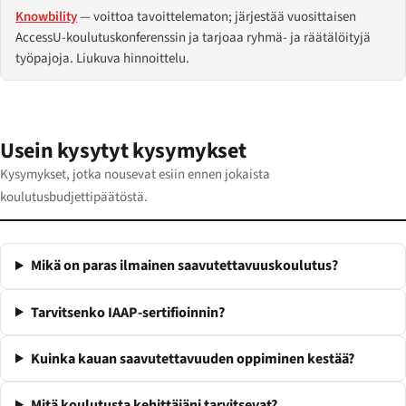
Knowbility
— voittoa tavoittelematon; järjestää vuosittaisen
AccessU-koulutuskonferenssin ja tarjoaa ryhmä- ja räätälöityjä
työpajoja. Liukuva hinnoittelu.
Usein kysytyt kysymykset
Kysymykset, jotka nousevat esiin ennen jokaista
koulutusbudjettipäätöstä.
Mikä on paras ilmainen saavutettavuuskoulutus?
Tarvitsenko IAAP-sertifioinnin?
Kuinka kauan saavutettavuuden oppiminen kestää?
Mitä koulutusta kehittäjäni tarvitsevat?