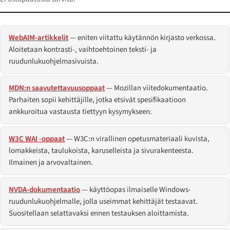
WebAIM-artikkelit
— eniten viitattu käytännön kirjasto verkossa.
Aloitetaan kontrasti-, vaihtoehtoinen teksti- ja
ruudunlukuohjelmasivuista.
MDN:n saavutettavuusoppaat
— Mozillan viitedokumentaatio.
Parhaiten sopii kehittäjille, jotka etsivät spesifikaatioon
ankkuroitua vastausta tiettyyn kysymykseen.
W3C WAI -oppaat
— W3C:n virallinen opetusmateriaali kuvista,
lomakkeista, taulukoista, karuselleista ja sivurakenteesta.
Ilmainen ja arvovaltainen.
NVDA-dokumentaatio
— käyttöopas ilmaiselle Windows-
ruudunlukuohjelmalle, jolla useimmat kehittäjät testaavat.
Suositellaan selattavaksi ennen testauksen aloittamista.