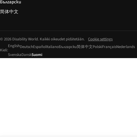
Български
简体中文
© 2026 Disability World. Kaikki oikeudet pidätetään.
Cookie settings
English
Deutsch
Español
Italiano
Български
简体中文
Polski
Français
Nederlands
Kieli:
Svenska
Dansk
Suomi