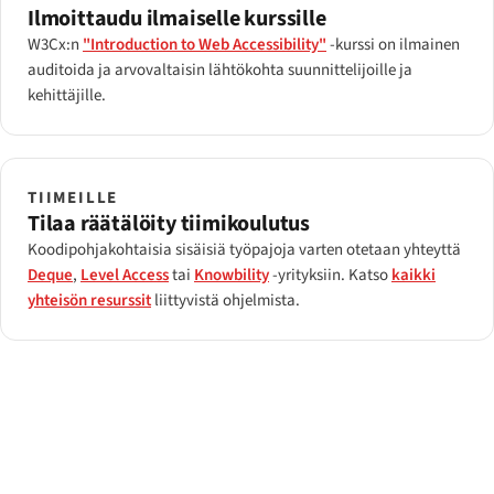
Ilmoittaudu ilmaiselle kurssille
W3Cx:n
"Introduction to Web Accessibility"
-kurssi on ilmainen
auditoida ja arvovaltaisin lähtökohta suunnittelijoille ja
kehittäjille.
TIIMEILLE
Tilaa räätälöity tiimikoulutus
Koodipohjakohtaisia sisäisiä työpajoja varten otetaan yhteyttä
Deque
,
Level Access
tai
Knowbility
-yrityksiin. Katso
kaikki
yhteisön resurssit
liittyvistä ohjelmista.