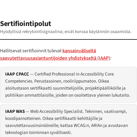
Sertifiointipolut
Hyödyllisiä rekrytointisignaalina; eivät korvaa käytännön osaamista.
Hallitsevat sertifioinnit tulevat
kansainväliseltä
saavutettavuusasiantuntijoiden yhdistykseltä (IAAP)
:
IAAP CPACC
— Certified Professional in Accessibility Core
Competencies. Perustasoinen, rooliriippumaton. Oikea
aloitustason sertifikaatti suunnittelijoille, projektipäälliköille ja
politiikan ammattilaisille, joiden on osoitettava yleinen lukutaito.
IAAP WAS
— Web Accessibility Specialist. Tekninen, vaativampi,
koodipainotteinen. Oikea sertifikaatti kehittäjille ja
saavutettavuusinsinööreille; kattaa WCAG:n, ARIAn ja avustavan
teknologian toiminnan syvällisesti.