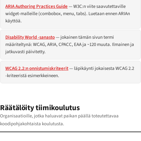
ARIA Authoring Practices Guide
— W3C:n viite saavutettaville
widget-malleille (combobox, menu, tabs). Luetaan ennen ARIAn
käyttöä.
Disability World -sanasto
— jokainen tämän sivun termi
määriteltynä: WCAG, ARIA, CPACC, EAA ja ~120 muuta. Ilmainen ja
jatkuvasti päivitetty.
WCAG 2.2:n onnistumiskriteerit
— läpikäynti jokaisesta WCAG 2.2
-kriteeristä esimerkkeineen.
Räätälöity tiimikoulutus
Organisaatioille, jotka haluavat paikan päällä toteutettavaa
koodipohjakohtaista koulutusta.