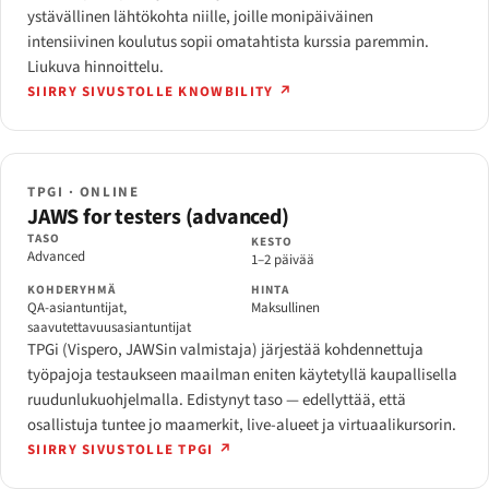
ystävällinen lähtökohta niille, joille monipäiväinen
intensiivinen koulutus sopii omatahtista kurssia paremmin.
Liukuva hinnoittelu.
SIIRRY SIVUSTOLLE KNOWBILITY ↗
TPGI · ONLINE
JAWS for testers (advanced)
TASO
KESTO
Advanced
1–2 päivää
KOHDERYHMÄ
HINTA
QA-asiantuntijat,
Maksullinen
saavutettavuusasiantuntijat
TPGi (Vispero, JAWSin valmistaja) järjestää kohdennettuja
työpajoja testaukseen maailman eniten käytetyllä kaupallisella
ruudunlukuohjelmalla. Edistynyt taso — edellyttää, että
osallistuja tuntee jo maamerkit, live-alueet ja virtuaalikursorin.
SIIRRY SIVUSTOLLE TPGI ↗