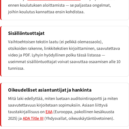
ennen koulutuksen aloittamista — se paljastaa ongelmat,
joihin koulutus kannattaa ensin kohdistaa.
Sisällöntuottajat
Vaihtoehtoisen tekstin laatu (ei pelkkä olemassaolo),
otsikoiden rakenne, linkkitekstien kirjoittaminen, saavutettava
video ja PDF. Lyhyin hyödyllinen polku tässä listassa —
useimmat sisällöntuottajat voivat saavuttaa osaamisen alle 10
tunnissa.
Oikeudelliset asiantuntijat ja hankinta
Mitä laki edellyttää, miten luetaan auditointiraportti ja miten
saavutettavuus kirjoitetaan sopimuksiin. Asiaan liittyvä
taustakirjallisuus on
EAA
(Eurooppa, pakollinen kesäkuusta
2025) ja
ADA Title III
(Yhdysvallat, oikeuskäytäntövetoinen).