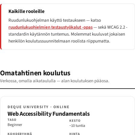
Kaikille rooleille
Ruudunlukuohjelman käyttö testaukseen — katso
ruudunlukuohjelmien testaustyökalut -opas
— sekä WCAG 2.2 -
standardin käytännön tuntemus. Molemmat kuuluvat jokaisen
henkilön koulutussuunnitelmaan roolista riippumatta.
Omatahtinen koulutus
Verkossa, omalla aikataululla — alan koulutuksen pääosa.
DEQUE UNIVERSITY · ONLINE
Web Accessibility Fundamentals
TASO
KESTO
Beginner
~10 tuntia
KOHDERYHMÄ
HINTA