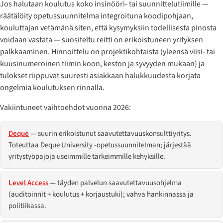
Jos halutaan koulutus koko insinööri- tai suunnittelutiimille —
räätälöity opetussuunnitelma integroituna koodipohjaan,
kouluttajan vetämänä siten, että kysymyksiin todellisesta pinosta
voidaan vastata — suositeltu reitti on erikoistuneen yrityksen
palkkaaminen. Hinnoittelu on projektikohtaista (yleensä viisi- tai
kuusinumeroinen tiimin koon, keston ja syvyyden mukaan) ja
tulokset riippuvat suuresti asiakkaan halukkuudesta korjata
ongelmia koulutuksen rinnalla.
Vakiintuneet vaihtoehdot vuonna 2026:
Deque
— suurin erikoistunut saavutettavuuskonsulttiyritys.
Toteuttaa Deque University -opetussuunnitelman; järjestää
yritystyöpajoja useimmille tärkeimmille kehyksille.
Level Access
— täyden palvelun saavutettavuusohjelma
(auditoinnit + koulutus + korjaustuki); vahva hankinnassa ja
politiikassa.