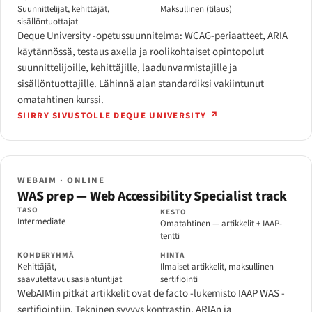
Suunnittelijat, kehittäjät,
Maksullinen (tilaus)
sisällöntuottajat
Deque University -opetussuunnitelma: WCAG-periaatteet, ARIA
käytännössä, testaus axella ja roolikohtaiset opintopolut
suunnittelijoille, kehittäjille, laadunvarmistajille ja
sisällöntuottajille. Lähinnä alan standardiksi vakiintunut
omatahtinen kurssi.
SIIRRY SIVUSTOLLE DEQUE UNIVERSITY ↗
WEBAIM · ONLINE
WAS prep — Web Accessibility Specialist track
TASO
KESTO
Intermediate
Omatahtinen — artikkelit + IAAP-
tentti
KOHDERYHMÄ
HINTA
Kehittäjät,
Ilmaiset artikkelit, maksullinen
saavutettavuusasiantuntijat
sertifiointi
WebAIMin pitkät artikkelit ovat de facto -lukemisto IAAP WAS -
sertifiointiin. Tekninen syvyys kontrastin, ARIAn ja