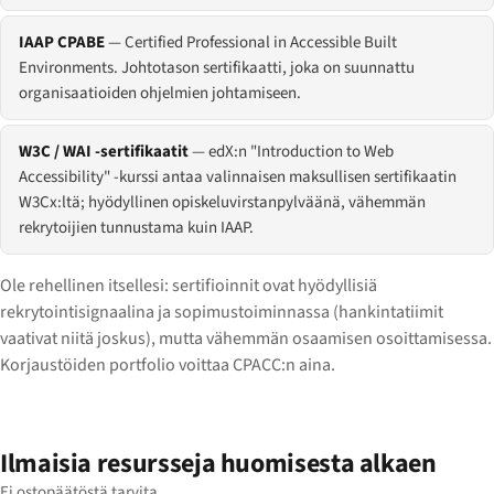
IAAP CPABE
— Certified Professional in Accessible Built
Environments. Johtotason sertifikaatti, joka on suunnattu
organisaatioiden ohjelmien johtamiseen.
W3C / WAI -sertifikaatit
— edX:n "Introduction to Web
Accessibility" -kurssi antaa valinnaisen maksullisen sertifikaatin
W3Cx:ltä; hyödyllinen opiskeluvirstanpylväänä, vähemmän
rekrytoijien tunnustama kuin IAAP.
Ole rehellinen itsellesi: sertifioinnit ovat hyödyllisiä
rekrytointisignaalina ja sopimustoiminnassa (hankintatiimit
vaativat niitä joskus), mutta vähemmän osaamisen osoittamisessa.
Korjaustöiden portfolio voittaa CPACC:n aina.
Ilmaisia resursseja huomisesta alkaen
Ei ostopäätöstä tarvita.