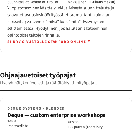
Suunnittelijat, kehittäjät, tutkijat
Maksullinen (lukukausimaksu)
Yliopistotasoinen käsittely inklusiivisesta suunnittelusta ja
saavutettavuusinsinöörityöstä. Hitaampi tahti kuin alan
kursseilla; vahvempi "miksi" kuin "mitä" -kysymysten
selittämisessä. Hyödyllinen, jos halutaan akateeminen
opintopiste taitojen rinnalle.
SIIRRY SIVUSTOLLE STANFORD ONLINE ↗
Ohjaajavetoiset työpajat
Liveryhmät, konferenssit ja räätälöidyt tiimityöpajat.
DEQUE SYSTEMS · BLENDED
Deque — custom enterprise workshops
TASO
KESTO
Intermediate
1–5 päivää (räätälöity)