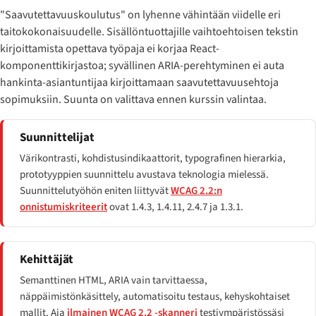
"Saavutettavuuskoulutus" on lyhenne vähintään viidelle eri
taitokokonaisuudelle. Sisällöntuottajille vaihtoehtoisen tekstin
kirjoittamista opettava työpaja ei korjaa React-
komponenttikirjastoa; syvällinen ARIA-perehtyminen ei auta
hankinta-asiantuntijaa kirjoittamaan saavutettavuusehtoja
sopimuksiin. Suunta on valittava ennen kurssin valintaa.
Suunnittelijat
Värikontrasti, kohdistusindikaattorit, typografinen hierarkia,
prototyyppien suunnittelu avustava teknologia mielessä.
Suunnittelutyöhön eniten liittyvät
WCAG 2.2:n
onnistumiskriteerit
ovat 1.4.3, 1.4.11, 2.4.7 ja 1.3.1.
Kehittäjät
Semanttinen HTML, ARIA vain tarvittaessa,
näppäimistönkäsittely, automatisoitu testaus, kehyskohtaiset
mallit. Aja
ilmainen WCAG 2.2 -skanneri
testiympäristössäsi