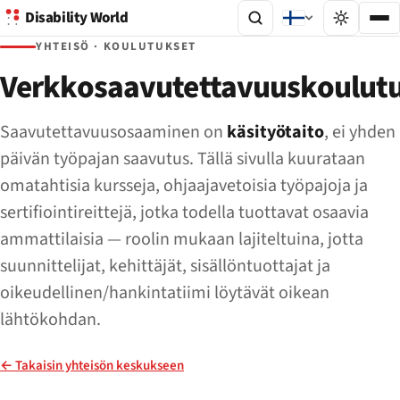
Disability World
YHTEISÖ · KOULUTUKSET
Verkkosaavutettavuuskoulut
Saavutettavuusosaaminen on
käsityötaito
, ei yhden
päivän työpajan saavutus. Tällä sivulla kuurataan
omatahtisia kursseja, ohjaajavetoisia työpajoja ja
sertifiointireittejä, jotka todella tuottavat osaavia
ammattilaisia — roolin mukaan lajiteltuina, jotta
suunnittelijat, kehittäjät, sisällöntuottajat ja
oikeudellinen/hankintatiimi löytävät oikean
lähtökohdan.
← Takaisin yhteisön keskukseen