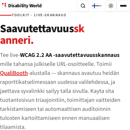
Disability World
TOOLKIT · LIVE-SKANNAUS
Saavutettavuus
sk
anneri.
Tee live-
WCAG 2.2 AA -saavutettavuusskannaus
mille tahansa julkiselle URL-osoitteelle. Toimii
QualiBooth
-alustalla — skannaus avautuu heidän
raporttikatselimessaan uudessa valilehdessa, ja
jaettava syvalinkki sailyy talla sivulla. Kayta sita
tuotantosivun triaajointiin, toimittajan vaitteiden
tarkistamiseen tai automaattisen auditoinnin
tulosten kartoittamiseen ennen manuaalisen
tilaamista.