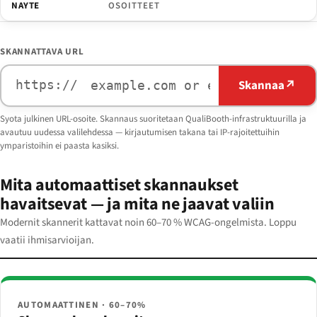
NAYTE
OSOITTEET
SKANNATTAVA URL
Skannaa
↗
https://
Syota julkinen URL-osoite. Skannaus suoritetaan QualiBooth-infrastruktuurilla ja
avautuu uudessa valilehdessa — kirjautumisen takana tai IP-rajoitettuihin
ymparistoihin ei paasta kasiksi.
Mita automaattiset skannaukset
havaitsevat — ja mita ne jaavat valiin
Modernit skannerit kattavat noin 60–70 % WCAG-ongelmista. Loppu
vaatii ihmisarvioijan.
AUTOMAATTINEN · 60–70%