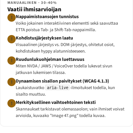
MANUAALINEN · 30–40%
Vaatii ihmisarvioijan
Nappaimistoansojen tunnistus
!
Voiko jokainen interaktiivinen elementti sekä saavuttaa
ETTA poistua Tab- ja Shift-Tab-nappaimilla.
Kohdistusjärjestyksen laatu
!
Visuaalinen järjestys vs. DOM-järjestys, ohitetut osiot,
kohdistuksen hyppy alatunnisteeseen.
Ruudunlukuohjelman luettavuus
!
Miten NVDA / JAWS / VoiceOver todella lukevat sivun
jatkuvan lukemisen tilassa.
Dynaamisen sisallon paivitykset (WCAG 4.1.3)
!
Laukaistuvatko
-ilmoitukset todella, kun
aria-live
sisalto muuttuu.
Merkityksellinen vaihtoehtoinen teksti
!
Skannaukset tarkistavat
olemassaolon
; vain ihmiset voivat
arvioida, kuvaako "Image 47.png" todella kuvaa.