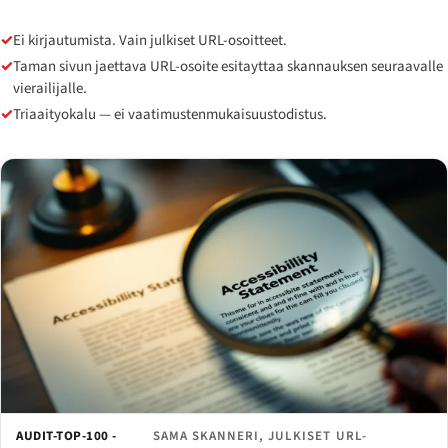
✓
Ei kirjautumista. Vain julkiset URL-osoitteet.
✓
Taman sivun jaettava URL-osoite esitayttaa skannauksen seuraavalle
vierailijalle.
✓
Triaaityokalu — ei vaatimustenmukaisuustodistus.
AUDIT-TOP-100 -
SAMA SKANNERI, JULKISET URL-