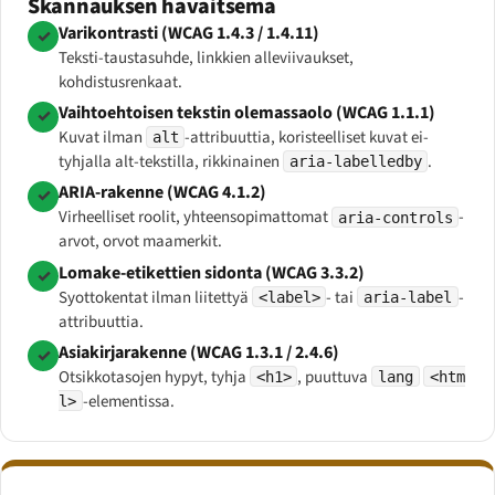
Skannauksen havaitsema
Varikontrasti (WCAG 1.4.3 / 1.4.11)
✓
Teksti-taustasuhde, linkkien alleviivaukset,
kohdistusrenkaat.
Vaihtoehtoisen tekstin olemassaolo (WCAG 1.1.1)
✓
Kuvat ilman
-attribuuttia, koristeelliset kuvat ei-
alt
tyhjalla alt-tekstilla, rikkinainen
.
aria-labelledby
ARIA-rakenne (WCAG 4.1.2)
✓
Virheelliset roolit, yhteensopimattomat
-
aria-controls
arvot, orvot maamerkit.
Lomake-etikettien sidonta (WCAG 3.3.2)
✓
Syottokentat ilman liitettyä
- tai
-
<label>
aria-label
attribuuttia.
Asiakirjarakenne (WCAG 1.3.1 / 2.4.6)
✓
Otsikkotasojen hypyt, tyhja
, puuttuva
<h1>
lang
<htm
-elementissa.
l>