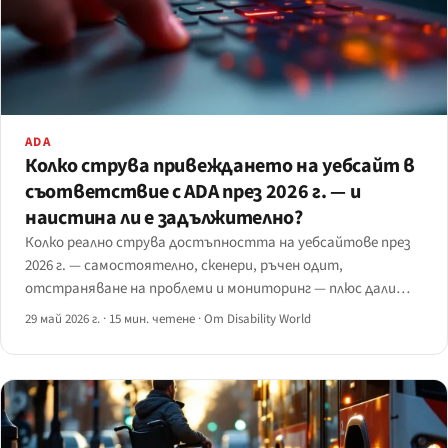
ADA
Колко струва привеждането на уебсайт в
съответствие с ADA през 2026 г. — и
наистина ли е задължително?
Колко реално струва достъпността на уебсайтове през
2026 г. — самостоятелно, скенери, ръчен одит,
отстраняване на проблеми и мониторинг — плюс дали
законово е задължително, какво се случва при игнориране
29 май 2026 г.
·
15 мин. четене
·
От Disability World
и кога да се наеме специалист.