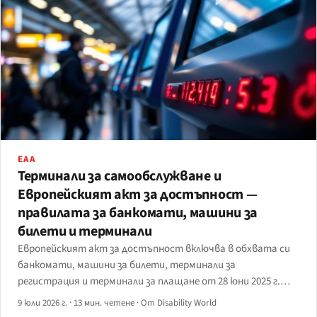
EAA
Терминали за самообслужване и
Европейският акт за достъпност —
правилата за банкомати, машини за
билети и терминали
Европейският акт за достъпност включва в обхвата си
банкомати, машини за билети, терминали за
регистрация и терминали за плащане от 28 юни 2025 г.
Какво реално изискват член 2, Приложение I и EN 301 549 —
9 юли 2026 г.
·
13 мин. четене
·
От Disability World
и 20-годишната клауза за заварено положение, която го