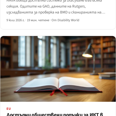
HAVA обеща достъпна система за гласуване във всяка
секция. Одитите на GAO, данните на Rutgers,
изследванията за проверка на BMD и сканиранията на
сайтове за регистрация показват оставащата разлика
9 юли 2026 г.
·
19 мин. четене
·
От Disability World
— и сроковете по дял II на ADA за уебсайтове през 2027 г.
EU
Достъпни обществени поръчки за ИКТ в