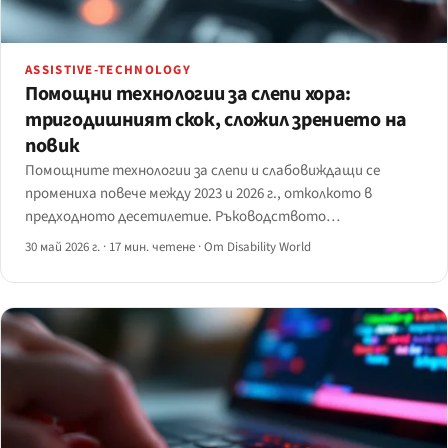
ASSISTIVE-TECHNOLOGY
Помощни технологии за слепи хора:
тригодишният скок, сложил зрението на
повик
Помощните технологии за слепи и слабовиждащи се
промениха повече между 2023 и 2026 г., отколкото в
предходното десетилетие. Ръководството
картографира реалните иновации — Be My AI, Ray-Ban
30 май 2026 г.
·
17 мин. четене
·
От Disability World
Meta, смарт бастуни, Monarch и ИИ екранни четци — с
резултати и места, където технологията все още се
проваля.