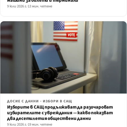
машини за билети и терминали
9 юли 2026 г.
·
13 мин. четене
ДОСИЕ С ДАННИ · ИЗБОРИ В САЩ
Изборите в САЩ продължават да разочароват
избирателите с увреждания — какво показват
два десетилетия обществени данни
9 юли 2026 г.
·
19 мин. четене