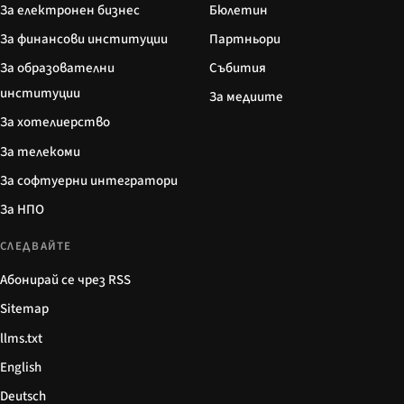
За електронен бизнес
Бюлетин
За финансови институции
Партньори
За образователни
Събития
институции
За медиите
За хотелиерство
За телекоми
За софтуерни интегратори
За НПО
СЛЕДВАЙТЕ
Абонирай се чрез RSS
Sitemap
llms.txt
English
Deutsch