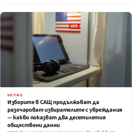
смекчава.
VOTING
Изборите в САЩ продължават да
разочароват избирателите с увреждания
— какво показват два десетилетия
обществени данни