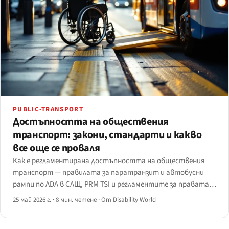
PUBLIC-TRANSPORT
Достъпността на обществения
транспорт: закони, стандарти и какво
все още се проваля
Как е регламентирана достъпността на обществения
транспорт — правилата за паратранзит и автобусни
рампи по ADA в САЩ, PRM TSI и регламентите за правата
на пътниците на ЕС и PSVAR на Обединеното кралство —
25 май 2026 г.
·
8 мин. четене
·
От Disability World
плюс пропуските от перона до приложението.