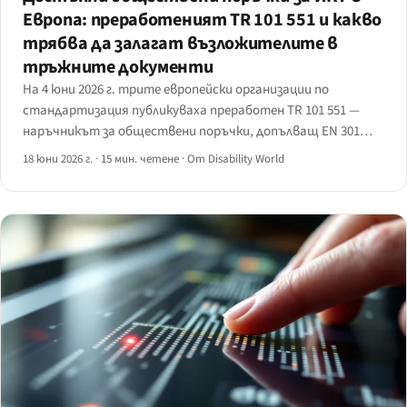
Европа: преработеният TR 101 551 и какво
трябва да залагат възложителите в
тръжните документи
На 4 юни 2026 г. трите европейски организации по
стандартизация публикуваха преработен TR 101 551 —
наръчникът за обществени поръчки, допълващ EN 301
549. Какво се променя за възложителите и за
18 юни 2026 г.
·
15 мин. четене
·
От Disability World
доставчиците, участващи в тръжни процедури.