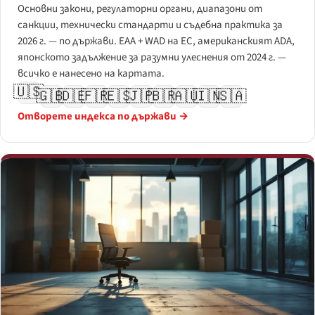
Основни закони, регулаторни органи, диапазони от
санкции, технически стандарти и съдебна практика за
2026 г. — по държави. EAA + WAD на ЕС, американският ADA,
японското задължение за разумни улеснения от 2024 г. —
всичко е нанесено на картата.
🇺🇸
🇬🇧
🇩🇪
🇫🇷
🇪🇸
🇯🇵
🇧🇷
🇦🇺
🇮🇳
🇸🇦
Отворете индекса по държави →