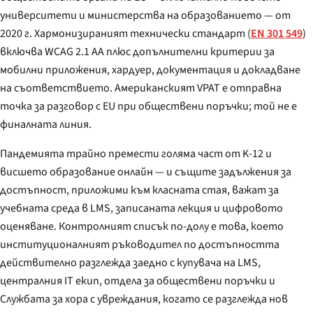
университети и министерства на образованието — от
2020 г. Хармонизираният технически стандарт (
EN 301 549
)
включва WCAG 2.1 AA плюс допълнителни критерии за
мобилни приложения, хардуер, документация и докладване
на съответствието. Американският VPAT е отправна
точка за разговор с EU при обществени поръчки; той не е
финалната линия.
Пандемията трайно премести голяма част от K-12 и
висшето образование онлайн — и същите задължения за
достъпност, приложими към класната стая, важат за
учебната среда в LMS, записаната лекция и цифровото
оценяване. Контролният списък по-долу е това, което
институционалният ръководител по достъпността
действително разглежда заедно с купувача на LMS,
централния IT екип, отдела за обществени поръчки и
Службата за хора с увреждания, когато се разглежда нов