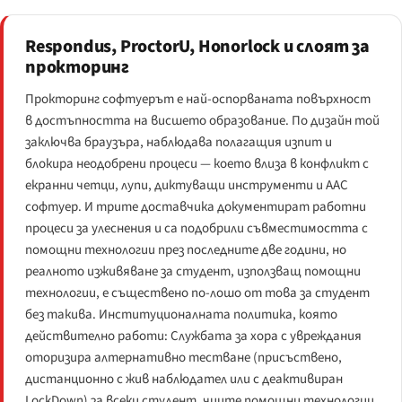
Respondus, ProctorU, Honorlock и слоят за
прокторинг
Прокторинг софтуерът е най-оспорваната повърхност
в достъпността на висшето образование. По дизайн той
заключва браузъра, наблюдава полагащия изпит и
блокира неодобрени процеси — което влиза в конфликт с
екранни четци, лупи, диктуващи инструменти и AAC
софтуер. И трите доставчика документират работни
процеси за улеснения и са подобрили съвместимостта с
помощни технологии през последните две години, но
реалното изживяване за студент, използващ помощни
технологии, е съществено по-лошо от това за студент
без такива. Институционалната политика, която
действително работи: Службата за хора с увреждания
оторизира алтернативно тестване (присъствено,
дистанционно с жив наблюдател или с деактивиран
LockDown) за всеки студент, чиите помощни технологии