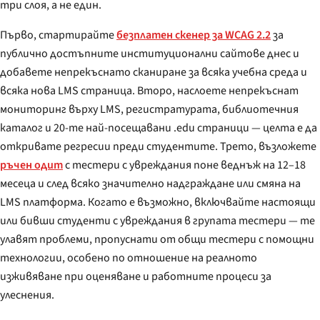
три слоя, а не един.
Първо, стартирайте
безплатен скенер за WCAG 2.2
за
публично достъпните институционални сайтове днес и
добавете непрекъснато сканиране за всяка учебна среда и
всяка нова LMS страница. Второ, наслоете непрекъснат
мониторинг върху LMS, регистратурата, библиотечния
каталог и 20-те най-посещавани .edu страници — целта е да
откривате регресии преди студентите. Трето, възложете
ръчен одит
с тестери с увреждания поне веднъж на 12–18
месеца и след всяко значително надграждане или смяна на
LMS платформа. Когато е възможно, включвайте настоящи
или бивши студенти с увреждания в групата тестери — те
улавят проблеми, пропуснати от общи тестери с помощни
технологии, особено по отношение на реалното
изживяване при оценяване и работните процеси за
улеснения.