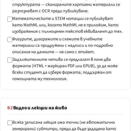
структурата — сканираните хартиени материали се
разпознават с OCR преди публикуване.
Математическите и STEM нотации се публикуват
като MathML или, когато MathML не е приложим, като
изображения с пълноценен текстов еквивалент до тях.
Фигурите, диаграмите и схемите в учебните
материали са придружени с надписи и по-подробно
описание на данните — не само с етикет.
Задължителните четива се предлагат в поне два
формата (HTML + маркиран PDF или EPUB), за да може
всеки студент да избере формата, поддържан от
помощната му технология.
Видео и лекции на живо
02
Всяка записана лекция има точни (не автоматично
генерирани) субтитри, преди да бъде зададена като