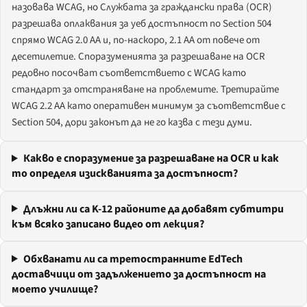
назовава WCAG, но Службата за граждански права (OCR)
разрешава оплаквания за уеб достъпност по Section 504
спрямо WCAG 2.0 AA и, по-наскоро, 2.1 AA от повече от
десетилетие. Споразуменията за разрешаване на OCR
редовно посочват съответствието с WCAG като
стандарт за отстраняване на проблемите. Третирайте
WCAG 2.2 AA като оперативен минимум за съответствие с
Section 504, дори законът да не го казва с тези думи.
Какво е споразумение за разрешаване на OCR и как
то определя изискванията за достъпност?
Длъжни ли са K-12 районите да добавят субтитри
към всяко записано видео от лекция?
Обхванати ли са третостранните EdTech
доставчици от задължението за достъпност на
моето училище?