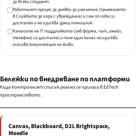
за всеки студент.
Работният процес за заявки за улеснения (приемането
в Службата за хора с увреждания) е сам по себе си
достъпен и не изисква зрящ помощник.
Каналите на IT поддръжката (уеб форма, чат, имейл,
телефон) са достъпни и поне един канал не изисква
гласова комуникация на живо.
Бележки по внедряване по платформи
Къде контролният списък реално се прилага в EdTech
пространството.
Canvas, Blackboard, D2L Brightspace,
Moodle