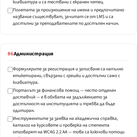
клавиатура и са тествани с екранен четец.
Полетата за произношение на имена и предпочитано
название съществуват, зачитат се от LMS и са
достъпни за преподавателите по достъпен начин.
Администрация
06
Формулярите за регистрация и записване са напълно
етикетирани, свързани с грешки и достъпни само с
клавиатура.
Порталът за финансова помощ — често отделен
доставчик — е в обхвата на задължението за
достъпност на институцията и трябва да бъде
одитиран.
Инструментите за заявка на академична справка,
каталог на курсовете и проверка на степента
отговарят на WCAG 2.2 AA — това са ключови потоци