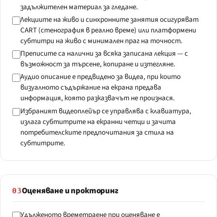
задължителен материал за гледане.
Лекциите на живо и синхронните занятия осигуряват
CART (стенография в реално време) или платформени
субтитри на живо с минимален праг на точност.
Преписите са налични за всяка записана лекция — с
възможност за търсене, копиране и изтегляне.
Аудио описание е предвидено за видеа, при които
визуалното съдържание на екрана предава
информация, която разказвачът не произнася.
Избраният видеоплейър се управлява с клавиатура,
излага субтитрите на екранни четци и зачита
потребителските предпочитания за стила на
субтитрите.
Оценяване и прокторинг
03
Удълженото времетраене при оценяване е