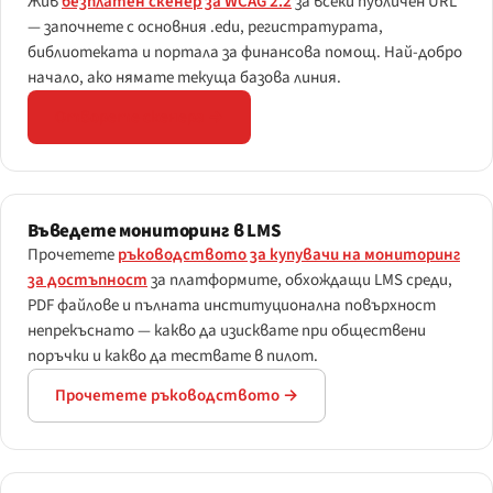
Жив
безплатен скенер за WCAG 2.2
за всеки публичен URL
— започнете с основния .edu, регистратурата,
библиотеката и портала за финансова помощ. Най-добро
начало, ако нямате текуща базова линия.
Отворете скенера →
Въведете мониторинг в LMS
Прочетете
ръководството за купувачи на мониторинг
за достъпност
за платформите, обхождащи LMS среди,
PDF файлове и пълната институционална повърхност
непрекъснато — какво да изисквате при обществени
поръчки и какво да тествате в пилот.
Прочетете ръководството →