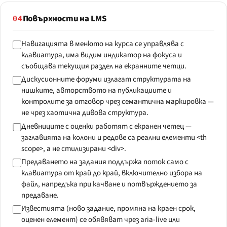
Повърхности на LMS
04
Навигацията в менюто на курса се управлява с
клавиатура, има видим индикатор на фокуса и
съобщава текущия раздел на екранните четци.
Дискусионните форуми излагат структурата на
нишките, авторството на публикациите и
контролите за отговор чрез семантична маркировка —
не чрез хаотична дивова структура.
Дневниците с оценки работят с екранен четец —
заглавията на колони и редове са реални елементи <th
scope>, а не стилизирани <div>.
Предаването на задания поддържа поток само с
клавиатура от край до край, включително избора на
файл, напредъка при качване и потвърждението за
предаване.
Известията (ново задание, промяна на краен срок,
оценен елемент) се обявяват чрез aria-live или