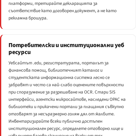
платформи, третирайте декларацията за
съответствие като договорен документ, а не като
рекламна брошура.
Потребителски и институционални уеб
ресурси
Уебсайтът .edu, регистратурата, порталът за
финансова помощ, библиотечният каталог и
студентската информационна система лесно се
забравят и често са най-слабо оценените повърхности
при споразумение за разрешаване на OCR. Стари SIS
интерфейси, агентски микросайтове, наследени OPAC на
библиотеки и прикачени портали за плащания съвкупно
отговарят за несъразмерно голям дял от жалбите.
Инвентаризирайте всеки публично достъпен
институционален ресурс, определете отговорно лице и
извършете базово сканиране на всеки от тях.