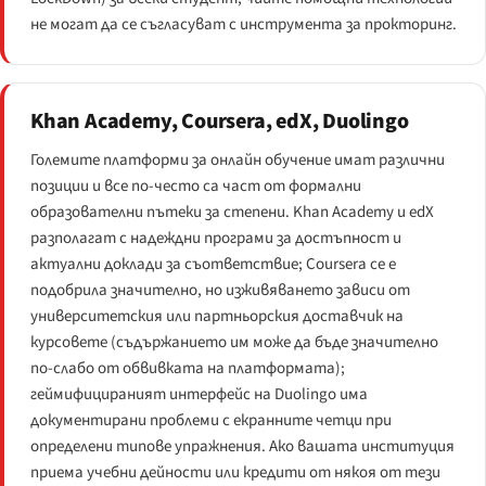
не могат да се съгласуват с инструмента за прокторинг.
Khan Academy, Coursera, edX, Duolingo
Големите платформи за онлайн обучение имат различни
позиции и все по-често са част от формални
образователни пътеки за степени. Khan Academy и edX
разполагат с надеждни програми за достъпност и
актуални доклади за съответствие; Coursera се е
подобрила значително, но изживяването зависи от
университетския или партньорския доставчик на
курсовете (съдържанието им може да бъде значително
по-слабо от обвивката на платформата);
геймифицираният интерфейс на Duolingo има
документирани проблеми с екранните четци при
определени типове упражнения. Ако вашата институция
приема учебни дейности или кредити от някоя от тези