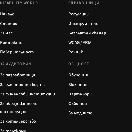
DISABILITY WORLD
СПРАВОЧНИЦИ
Начало
Регулации
Статии
Инструменти
За нас
Безплатен скенер
Контакти
WCAG / ARIA
Поверителност
Речник
ЗА АУДИТОРИИ
ОБЩНОСТ
За разработчици
Обучения
За електронен бизнес
Бюлетин
За финансови институции
Партньори
За образователни
Събития
институции
За медиите
За хотелиерство
За телекоми