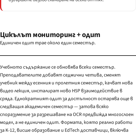
Цикълът мониторинг + одит
Единичен одит трае около един семестър.
Учебното съдържание се обновява всеки семестър.
Преподавателите добавят седмични четива, сменят
учебник между есенния и пролетния семестър, качват нова
видео лекция, инсталират ново H5P взаимодействие в
сряда. Еднократният одит за достъпност остарява още в
следващия академичен семестър — затова всяко
споразумение за разрешаване на OCR предвижда многослоен
модел, а не единичен одит. Формата, която реално работи
за K-12, висше образование и EdTech доставчици, включва