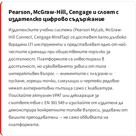
Pearson, McGraw-Hill, Cengage и слоят с
издателско цифрово съдържание
Издателските учебни системи (Pearson MyLab, McGraw-
Hill Connect, Cengage MindTap) се доставят като дълбоко
вградени LTI инструменти и представляват едно от най-
честите изненади при обществените поръчки за
достъпност. Платформите са инвестирали в
достъпност, но изживяването зависи от типа
интерактивен въпрос — елементите с плъзгане-и-
пускане, горещи точки, симулации и чертежи редовно
нямат алтернативни пътища само с клавиатура.
Поискайте актуален VPAT или декларация за
съответствие с EN 301 549 и изискайте от издателя да
демонстрира конкретните типове въпроси, задавани от
вашите преподаватели — не само обвивката на
платформата.