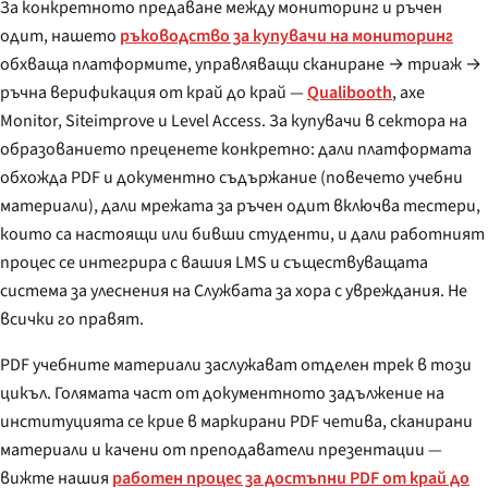
За конкретното предаване между мониторинг и ръчен
одит, нашето
ръководство за купувачи на мониторинг
обхваща платформите, управляващи сканиране → триаж →
ръчна верификация от край до край —
Qualibooth
, axe
Monitor, Siteimprove и Level Access. За купувачи в сектора на
образованието преценете конкретно: дали платформата
обхожда PDF и документно съдържание (повечето учебни
материали), дали мрежата за ръчен одит включва тестери,
които са настоящи или бивши студенти, и дали работният
процес се интегрира с вашия LMS и съществуващата
система за улеснения на Службата за хора с увреждания. Не
всички го правят.
PDF учебните материали заслужават отделен трек в този
цикъл. Голямата част от документното задължение на
институцията се крие в маркирани PDF четива, сканирани
материали и качени от преподаватели презентации —
вижте нашия
работен процес за достъпни PDF от край до