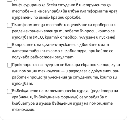
конфигурирано за всеки студент в инструмента за
тестове — а не се управлява извън платформата чрез
изпратени по имейл крайни срокове.
Платформите за тестове и оценяване са проверени с
реален екранен четец за типовете въпроси, които се
използват (MCQ, кратък отговор, плъзгане и пускане).
Въпросите с плъзгане-и-пускане и сдвояване имат
алтернативен път само с клавиатура, при който се
получава равностоен резултат.
Прокторинг софтуерът не блокира екранни четци, лупи
или помощни технологии — и разполага с документиран
работен процес за улеснения за студентите, които ги
използват.
Въвеждането на математически изрази (редактори на
уравнения, въвеждане на формули) се управлява с
клавиатура и излага въведения израз на помощните
технологии.