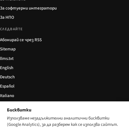
За софтуерни интегратори
За НПО
СЛЕДВАЙТЕ
Абонирай се чрез RSS
Sitemap
llms.txt
English
Deutsch
Español
Italiano
Български
Бисквитки
简体中文
Използваме незадължителни аналитични бисквитки
(Google Analytics), за да разберем как се използва сайтът.