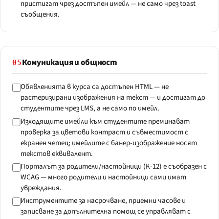
пристигат чрез достъпен имейл — не само чрез toast
съобщения.
Комуникация и общност
05
Обявленията в курса са достъпен HTML — не
растеризирани изображения на текст — и достигат до
студентите чрез LMS, а не само по имейл.
Изходящите имейли към студентите преминават
проверка за цветови контраст и съвместимост с
екранен четец; имейлите с банер-изображение носят
текстов еквивалент.
Порталът за родители/настойници (K-12) е съобразен с
WCAG — много родители и настойници сами имат
увреждания.
Инструментите за насрочване, приемни часове и
записване за допълнителна помощ се управляват с