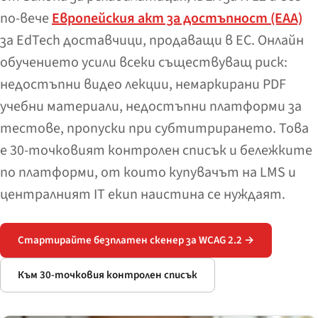
по-вече
Европейския акт за достъпност (EAA)
за EdTech доставчици, продаващи в ЕС. Онлайн
обучението усили всеки съществуващ риск:
недостъпни видео лекции, немаркирани PDF
учебни материали, недостъпни платформи за
тестове, пропуски при субтитрирането. Това
е 30-точковият контролен списък и бележките
по платформи, от които купувачът на LMS и
централният IT екип наистина се нуждаят.
Стартирайте безплатен скенер за WCAG 2.2 →
Към 30-точковия контролен списък