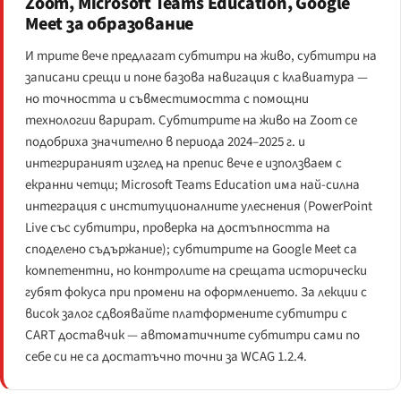
Zoom, Microsoft Teams Education, Google
Meet за образование
И трите вече предлагат субтитри на живо, субтитри на
записани срещи и поне базова навигация с клавиатура —
но точността и съвместимостта с помощни
технологии варират. Субтитрите на живо на Zoom се
подобриха значително в периода 2024–2025 г. и
интегрираният изглед на препис вече е използваем с
екранни четци; Microsoft Teams Education има най-силна
интеграция с институционалните улеснения (PowerPoint
Live със субтитри, проверка на достъпността на
споделено съдържание); субтитрите на Google Meet са
компетентни, но контролите на срещата исторически
губят фокуса при промени на оформлението. За лекции с
висок залог сдвоявайте платформените субтитри с
CART доставчик — автоматичните субтитри сами по
себе си не са достатъчно точни за WCAG 1.2.4.