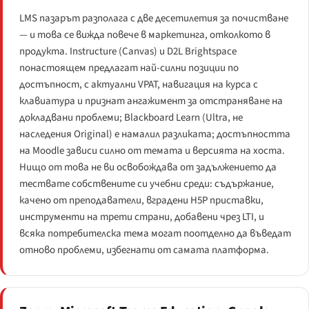
LMS пазарът разполага с две десетилетия за почистване
— и това се вижда повече в маркетинга, отколкото в
продукта. Instructure (Canvas) и D2L Brightspace
понастоящем предлагат най-силни позиции по
достъпност, с актуални VPAT, навигация на курса с
клавиатура и признат ангажимент за отстраняване на
докладвани проблеми; Blackboard Learn (Ultra, не
наследения Original) е намалил разликата; достъпността
на Moodle зависи силно от темата и версията на хоста.
Нищо от това не ви освобождава от задължението да
тествате собствените си учебни среди: съдържание,
качено от преподаватели, вградени H5P приставки,
инструменти на трети страни, добавени чрез LTI, и
всяка потребителска тема могат поотделно да въведат
отново проблеми, избегнати от самата платформа.