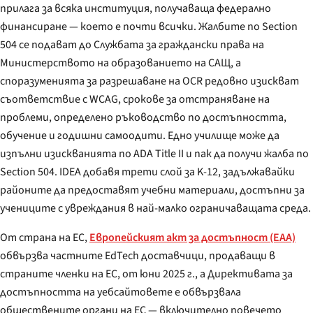
прилага за всяка институция, получаваща федерално
финансиране — което е почти всички. Жалбите по Section
504 се подават до Службата за граждански права на
Министерството на образованието на САЩ, а
споразуменията за разрешаване на OCR редовно изискват
съответствие с WCAG, срокове за отстраняване на
проблеми, определено ръководство по достъпността,
обучение и годишни самоодити. Едно училище може да
изпълни изискванията по ADA Title II и пак да получи жалба по
Section 504. IDEA добавя трети слой за K-12, задължавайки
районите да предоставят учебни материали, достъпни за
учениците с увреждания в най-малко ограничаващата среда.
От страна на ЕС,
Европейският акт за достъпност (EAA)
обвързва частните EdTech доставчици, продаващи в
страните членки на ЕС, от юни 2025 г., а Директивата за
достъпността на уебсайтовете е обвързвала
обществените органи на ЕС — включително повечето