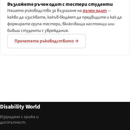
Възложете ръчен одит с тестери студенти
Нашето ръководство за възлагане на
ръчен одит
—
какво да изисквате, какъв бюджет да предвидите и как да
формирате група тестери, включваща настоящи или
бивши студенти с увреждания.
Прочетете ръководството →
Disability World
Изградено с грижа и
достъпност.