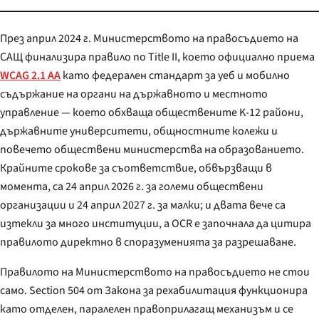
През април 2024 г. Министерството на правосъдието на
САЩ финализира правило по Title II, което официално приема
WCAG 2.1 AA
като федерален стандарт за уеб и мобилно
съдържание на органи на държавното и местното
управление — което обхваща обществените K-12 райони,
държавните университети, общностните колежи и
повечето обществени министерства на образованието.
Крайните срокове за съответствие, обвързващи в
момента, са 24 април 2026 г. за големи обществени
организации и 24 април 2027 г. за малки; и двата вече са
изтекли за много институции, а OCR е започнала да цитира
правилото директно в споразуменията за разрешаване.
Правилото на Министерството на правосъдието не стои
само. Section 504 от Закона за рехабилитация функционира
като отделен, паралелен правоприлагащ механизъм и се