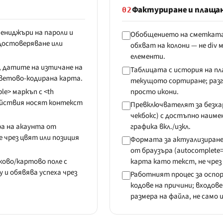
Фактуриране и плаща
02
ениджъри на пароли и
Обобщението на сметката из
удостоверяване или
обхват на колони — не div
елементи.
, датите на изтичане на
Таблицата с история на пл
цветово-кодирана карта.
текущото сортиране; разгъ
le> маркъп с <th
просто икони.
действия носят контекст
Превключвателят за безхар
чекбокс) с достъпно наим
а на акаунта от
графика вкл./изкл.
 чрез цвят или позиция
Формата за актуализиран
от браузъра (autocomplete=
ово/картово поле с
карта като текст, не чрез 
y и обявява успеха чрез
Работният процес за оспорв
кодове на причини; входов
размера на файла, не само 