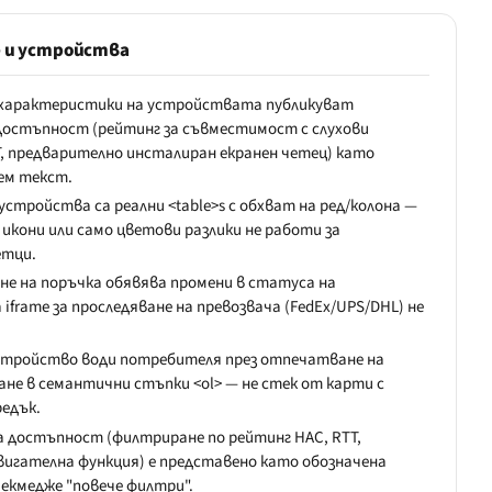
е и устройства
 характеристики на устройствата публикуват
 достъпност (рейтинг за съвместимост с слухови
, предварително инсталиран екранен четец) като
ем текст.
устройства са реални <table>s с обхват на ред/колона —
 икони или само цветови разлики не работи за
етци.
не на поръчка обявява промени в статуса на
а iframe за проследяване на превозвача (FedEx/UPS/DHL) не
стройство води потребителя през отпечатване на
ане в семантични стъпки <ol> — не стек от карти с
едък.
а достъпност (филтриране по рейтинг HAC, RTT,
двигателна функция) е представено като обозначена
екмедже "повече филтри".