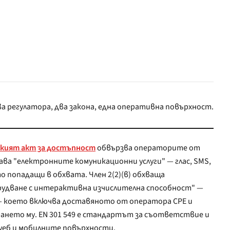
а регулатора, два закона, една оперативна повърхност.
кият акт за достъпност
обвързва операторите от
лектронните комуникационни услуги" — глас, SMS,
падащи в обхвата. Член 2(2)(в) обхваща
удване с интерактивна изчислителна способност" —
 — което включва доставяното от оператора CPE и
2.2 AA за уеб и мобилните повърхности.