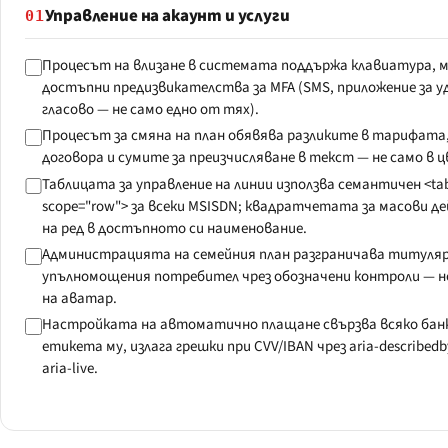
Управление на акаунт и услуги
01
Процесът на влизане в системата поддържа клавиатура, м
достъпни предизвикателства за MFA (SMS, приложение за 
гласово — не само едно от тях).
Процесът за смяна на план обявява разликите в тарифата
договора и сумите за преизчисляване в текст — не само в 
Таблицата за управление на линии използва семантичен <tab
scope="row"> за всеки MSISDN; квадратчетата за масови 
на ред в достъпното си наименование.
Администрацията на семейния план разграничава титуляр
упълномощения потребител чрез обозначени контроли — не
на аватар.
Настройката на автоматично плащане свързва всяко банк
етикета му, излага грешки при CVV/IBAN чрез aria-describedb
aria-live.