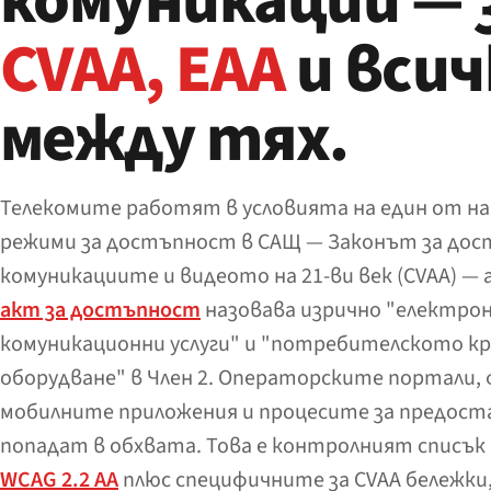
комуникации — 
CVAA, EAA
и всич
между тях.
Телекомите работят в условията на един от н
режими за достъпност в САЩ — Законът за дос
комуникациите и видеото на 21-ви век (CVAA) — 
акт за достъпност
назовава изрично "електро
комуникационни услуги" и "потребителското к
оборудване" в Член 2. Операторските портали,
мобилните приложения и процесите за предоста
попадат в обхвата. Това е контролният списък 
WCAG 2.2 AA
плюс специфичните за CVAA бележки