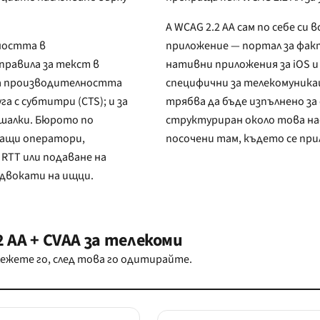
А WCAG 2.2 AA сам по себе си 
ността в
приложение — портал за факт
нативни приложения за iOS и
специфични за телекомуника
трябва да бъде изпълнено за самия уебсайт. Контролният списък по-долу е
структуриран около това наслагване: WCAG 2.2 AA на всеки ред, с бележки за CVAA/EAA,
посочени там, където се
арации за достъпност — те са публични и се четат от адвокати на ищци.
 AA + CVAA за телекоми
ежете го, след това го одитирайте.