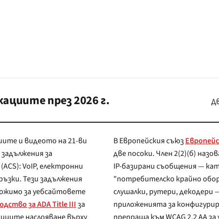
циите през 2026 г.
Дв
ите и видеото на 21-ви
В Европейския съюз
Европейс
две посоки. Член 2(2)(б) назовава "е
IP-базирани съобщения — като по
"потребителско крайно обор
слушалки, рутери, декодери
дство за ADA Title III
за
приложенията за конфигурирането му. EN 301 549 е стандартът за съответствие и
циите наслояване върху
препраща към WCAG 