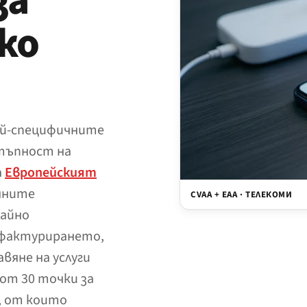
за
ко
ай-специфичните
тъпност на
а
Европейският
нните
CVAA + EAA · ТЕЛЕКОМИ
райно
 фактурирането,
вяне на услуги
от 30 точки за
, от които