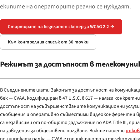
екипите на операторите реално се нуждаят.
Стартиране на безплатен скенер за WCAG 2.2 →
Към контролния списък от 30 точки
Режимът за достъпност в телекомуника
В Съединените щати Законът за достъпност на комуникаци
век — CVAA, кодифициран в 47 U.S.C. § 617 — налага конкретни задължения за
достъпност на усъвършенстваните комуникационни услуги (ACS): VoIP, електронни
съобщения и оперативно съвместими видеоконферентни връзки. Тези задължения
са независими от по-общото задължение по ADA Title III, приложимо за уебсайтовете
на заведения за обществено ползване. Вижте нашето
ръково
по-широката рамка — CVAA е специфичното за телекомуника