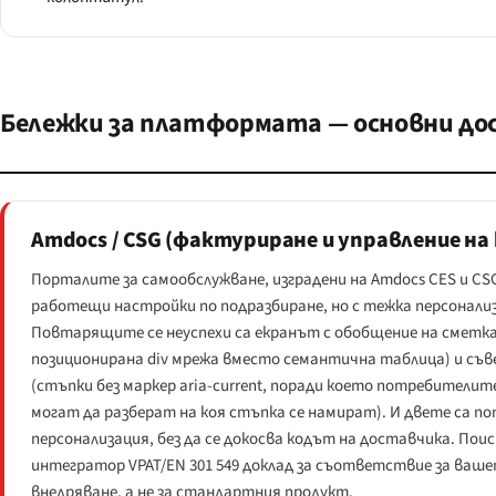
Бележки за платформата — основни до
Amdocs / CSG (фактуриране и управление на
Порталите за самообслужване, изградени на Amdocs CES и CSG
работещи настройки по подразбиране, но с тежка персонализ
Повтарящите се неуспехи са екранът с обобщение на сметк
позиционирана div мрежа вместо семантична таблица) и съв
(стъпки без маркер aria-current, поради което потребителит
могат да разберат на коя стъпка се намират). И двете са по
персонализация, без да се докосва кодът на доставчика. По
интегратор VPAT/EN 301 549 доклад за съответствие за ваш
внедряване, а не за стандартния продукт.