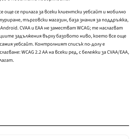
все още се прилага за всеки клиентски уебсайт и мобилно
уриране, търговски магазин, база знания за поддръжка,
 Android. CVAA и EAA не заместват WCAG; те наслагват
циите задължения върху базовото ниво, което все още
 прилагат.