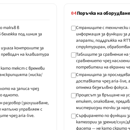
Поръчка на оборудван
04
то такъв в
Страниците с технически
бележка под линия за
информация за функции за
апарати, поддръжка на RTT
структуриран, обработва
излага контролите за
а преводач на клавиатура
Таблиците за сравнение на 
сравнението чрез наслоени
потребители на екранни ч
 като текст с времеви
анскрипцията (ниска/
Страницата за проследява
доставката чрез aria-live, 
отнема безмълвно фокуса.
лото на записа чрез
мо едното.
Процесът за връщане на у
етикет, опаковане, предав
 разговор (заглушаване,
мистериозни точки за напр
е напълно управляем с
е чрез aria-live.
Сърфирането по функции з
категории за зрение/слух/
фасета — не като скрито ч