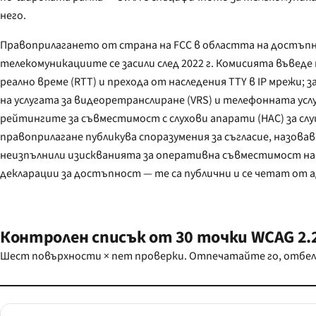
него.
Правоприлагането от страна на FCC в областта на достъп
телекомуникациите се засили след 2022 г. Комисията въведе правила за текст в
реално време (RTT) и прехода от наследения TTY в IP мрежи; за производителността
на услугата за видеоретранслиране (VRS) и телефонната услуга с субтитри (CTS); и за
рейтингите за съвместимост с слухови апарати (HAC) за слушалки. Бюрото по
правоприлагане публикува споразумения за съгласие, назоваващи оператори,
неизпълнили изискванията за оперативна съвместимост на RTT или подаване на
декл
Контролен списък от 30 точки WCAG 2.2
Шест повърхности × пет проверки. Отпечатайте го, отбел