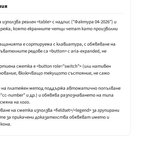
ния
ползва реален <table> с надпис ("Фактура 04-2026") и
 мрежа, която екранните четци четат като произволни
ащанията е сортируема с клавиатура, с обявяване на
вателните редове са <button> с aria-expanded, не
тиена сметка е <button role="switch"> (или нативен
енование, включващо текущото състояние, не само
е на платежен метод поддържа автоматично попълване
"cc-number" и др.) и обявява разпознаването на типа
смяна на лого.
ане на сметка използва <fieldset>/<legend> за групирани
ете за прикачени доказателства обявяват името и
икона.