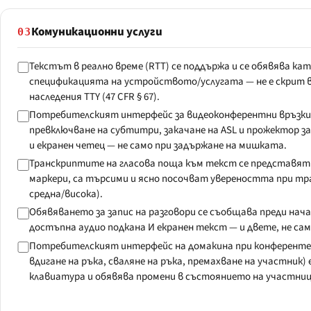
Комуникационни услуги
03
Текстът в реално време (RTT) се поддържа и се обявява ка
спецификацията на устройството/услугата — не е скрит в 
наследения TTY (47 CFR § 67).
Потребителският интерфейс за видеоконферентни връзки 
превключване на субтитри, закачане на ASL и прожектор з
и екранен четец — не само при задържане на мишката.
Транскриптите на гласова поща към текст се представят
маркери, са търсими и ясно посочват увереността при тр
средна/висока).
Обявяването за запис на разговори се съобщава преди нача
достъпна аудио подкана И екранен текст — и двете, не са
Потребителският интерфейс на домакина при конферентен
вдигане на ръка, сваляне на ръка, премахване на участник) 
клавиатура и обявява промени в състоянието на участницит