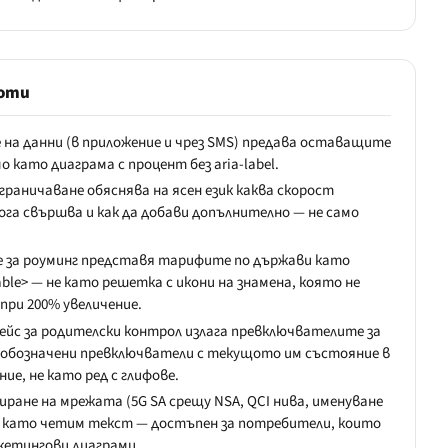
воти
 на данни (в приложение и чрез SMS) предава оставащите
 като диаграма с процент без aria-label.
граничаване обяснява на ясен език каква скорост
га свършва и как да добави допълнително — не само
е за роуминг представя тарифите по държави като
ble> — не като решетка с икони на знамена, която не
при 200% увеличение.
с за родителски контрол излага превключвателите за
 обозначени превключватели с текущото им състояние в
е, не като ред с глифове.
ране на мрежата (5G SA срещу NSA, QCI нива, именуване
но като четим текст — достъпен за потребители, които
кетингови диаграми.