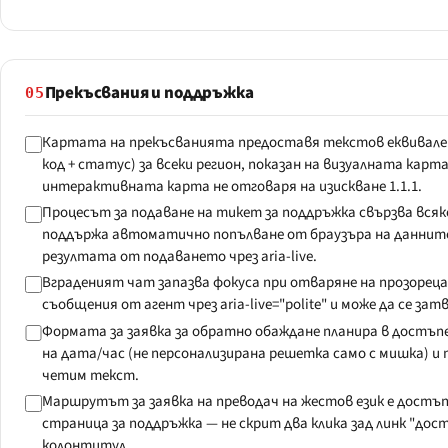
Прекъсвания и поддръжка
05
Картата на прекъсванията предоставя текстов еквивале
код + статус) за всеки регион, показан на визуалната карт
интерактивната карта не отговаря на изискване 1.1.1.
Процесът за подаване на тикет за поддръжка свързва всяко
поддържа автоматично попълване от браузъра на данните
резултата от подаването чрез aria-live.
Вграденият чат запазва фокуса при отваряне на прозореца
съобщения от агент чрез aria-live="polite" и може да се затв
Формата за заявка за обратно обаждане планира в достъп
на дата/час (не персонализирана решетка само с мишка) и
четим текст.
Маршрутът за заявка на преводач на жестов език е достъ
страница за поддръжка — не скрит два клика зад линк "дос
колонтитул.