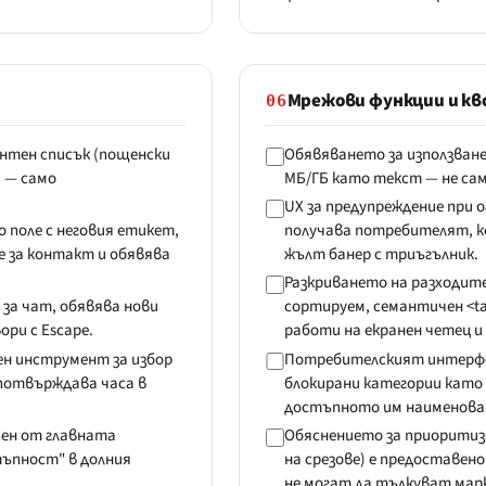
Мрежови функции и к
06
нтен списък (пощенски
Обявяването за използване
а — само
МБ/ГБ като текст — не само
UX за предупреждение при о
 поле с неговия етикет,
получава потребителят, ко
 за контакт и обявява
жълт банер с триъгълник.
Разкриването на разходит
 за чат, обявява нови
сортируем, семантичен <ta
ори с Escape.
работи на екранен четец и 
ен инструмент за избор
Потребителският интерфей
 потвърждава часа в
блокирани категории като
достъпното им наименовани
пен от главната
Обяснението за приоритизи
тъпност" в долния
на срезове) е предоставе
не могат да тълкуват мар