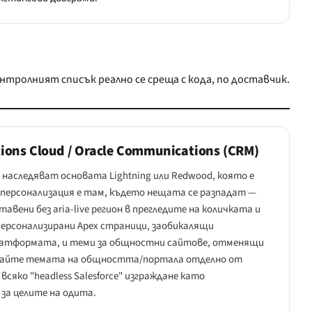
тролният списък реално се среща с кода, по доставчик.
ions Cloud / Oracle Communications (CRM)
 наследяват основата Lightning или Redwood, която е
персонализация е там, където нещата се разпадат —
тавени без aria-live регион в прегледите на количката и
персонализирани Apex страници, заобикалящи
платформата, и теми за общностни сайтове, отменящи
ирайте темата на общността/портала отделно от
яко "headless Salesforce" изграждане като
 за целите на одита.