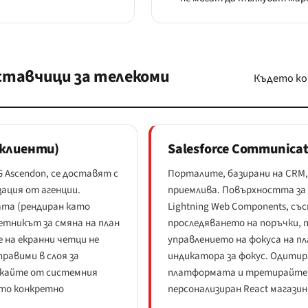
ставчици за телекоми
Където кон
 клиенти)
Salesforce Communicat
 Ascendon, се доставят с
Порталите, базирани на CRM,
ация от агенции.
приемлива. Повърхността за 
ата (рендиран като
Lightning Web Components, със
етникът за смяна на план
проследяването на поръчки, 
е на екранни четци не
управлението на фокуса на 
правими в слоя за
индикатора за фокус. Одит
искайте от системния
платформата и третирайте вс
ето конкретно
персонализиран React магазин