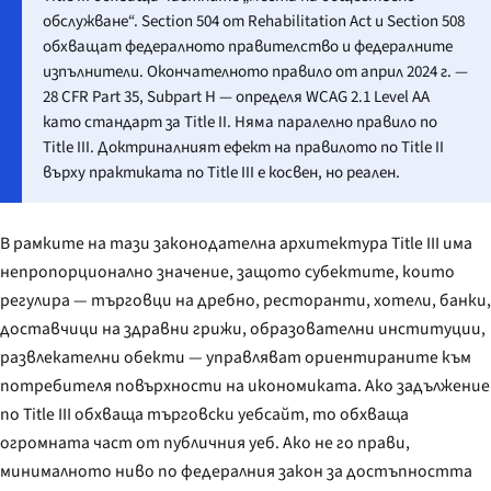
обслужване“. Section 504 от Rehabilitation Act и Section 508
обхващат федералното правителство и федералните
изпълнители. Окончателното правило от април 2024 г. —
28 CFR Part 35, Subpart H — определя WCAG 2.1 Level AA
като стандарт за Title II. Няма паралелно правило по
Title III. Доктриналният ефект на правилото по Title II
върху практиката по Title III е косвен, но реален.
В рамките на тази законодателна архитектура Title III има
непропорционално значение, защото субектите, които
регулира — търговци на дребно, ресторанти, хотели, банки,
доставчици на здравни грижи, образователни институции,
развлекателни обекти — управляват ориентираните към
потребителя повърхности на икономиката. Ако задължение
по Title III обхваща търговски уебсайт, то обхваща
огромната част от публичния уеб. Ако не го прави,
минималното ниво по федералния закон за достъпността