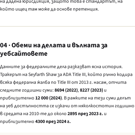
на дадена юрисдикция, защото това е стандартът, на
който ищец там може да основе претенция.
04 · Обеми на делата и вълната за
уебсайтовете
Данните за федералните дела разказват ясна история.
Тракерът на Seyfarth Shaw за ADA Title III, който ръчно кодира
всяка федерална жалба по Title III от 2013 г. насам, отчита
следните годишни суми:
8694 (2022)
,
8227 (2023)
и
приблизително
12 000 (2024)
. В рамките на тези суми делът
на уеб достъпността се изкачи от няколкостотин годишно
в средата на 2010-те до около
2895 през 2023 г.
и
приблизително
4300 през 2024 г.