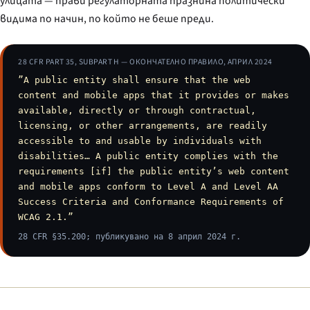
улицата — прави регулаторната празнина политически
видима по начин, по който не беше преди.
28 CFR PART 35, SUBPART H — ОКОНЧАТЕЛНО ПРАВИЛО, АПРИЛ 2024
”A public entity shall ensure that the web
content and mobile apps that it provides or makes
available, directly or through contractual,
licensing, or other arrangements, are readily
accessible to and usable by individuals with
disabilities… A public entity complies with the
requirements [if] the public entity’s web content
and mobile apps conform to Level A and Level AA
Success Criteria and Conformance Requirements of
WCAG 2.1.”
28 CFR §35.200; публикувано на 8 април 2024 г.