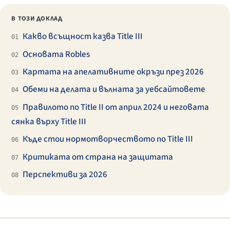
В ТОЗИ ДОКЛАД
Какво всъщност казва Title III
01
Основата Robles
02
Картата на апелативните окръзи през 2026
03
Обеми на делата и вълната за уебсайтовете
04
Правилото по Title II от април 2024 и неговата
05
сянка върху Title III
Къде стои нормотворчеството по Title III
06
Критиката от страна на защитата
07
Перспективи за 2026
08