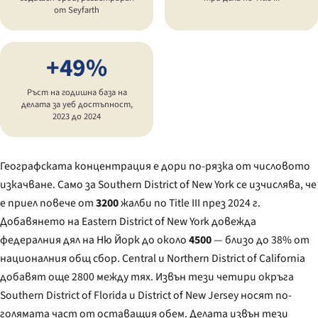
от Seyfarth
+49%
Ръст на годишна база на
делата за уеб достъпност,
2023 до 2024
Географската концентрация е дори по-рязка от числовото
изкачване. Само за Southern District of New York се изчислява, че
е приел повече от
3200
жалби по Title III през 2024 г.
Добавянето на Eastern District of New York довежда
федералния дял на Ню Йорк до около
4500
— близо до 38% от
националния общ сбор. Central и Northern District of California
добавят още 2800 между тях. Извън тези четири окръга
Southern District of Florida и District of New Jersey носят по-
голямата част от оставащия обем. Делата извън тези