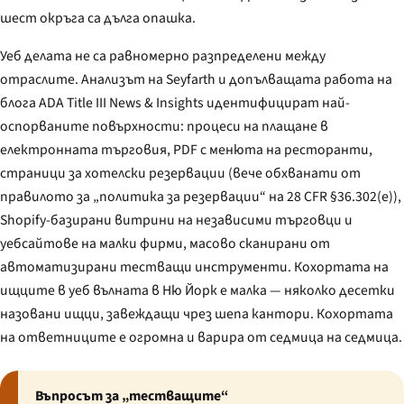
шест окръга са дълга опашка.
Уеб делата не са равномерно разпределени между
отраслите. Анализът на Seyfarth и допълващата работа на
блога
ADA Title III News & Insights
идентифицират най-
оспорваните повърхности: процеси на плащане в
електронната търговия, PDF с менюта на ресторанти,
страници за хотелски резервации (вече обхванати от
правилото за „политика за резервации“ на 28 CFR §36.302(e)),
Shopify-базирани витрини на независими търговци и
уебсайтове на малки фирми, масово сканирани от
автоматизирани тестващи инструменти. Кохортата на
ищците в уеб вълната в Ню Йорк е малка — няколко десетки
назовани ищци, завеждащи чрез шепа кантори. Кохортата
на ответниците е огромна и варира от седмица на седмица.
Въпросът за „тестващите“