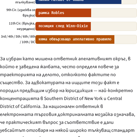
тълкуване)
9th Cir. (изисква се
рамка Robles
връзка)
11th Cir. (връзка,
позиция след Winn-Dixie
неуредено)
3rd / 4th / 5th / 6th / 8th
няма обвързващо апелативно правило
/ 10th / DC
За избран като мишена ответник апелативният окръг, в
който е заведена жалбата, често определя повече за
траекторията на делото, отколкото фактите по
същество. За адвокатурата на ищците този факт е
породил предвидим избор на юрисдикция — най-конкретно
концентрацията в Southern District of New York и Central
District of California. За национален ответник в
електронната търговия доктриналната мозайка означава,
че практическият въпрос за съответствие е дали
уебсайтът отговаря на
някой
широко тълкуващ стандарт