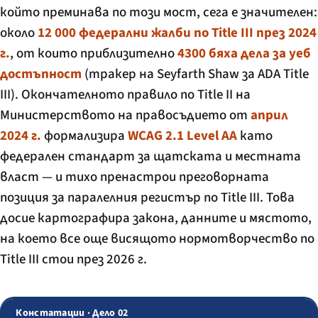
който преминава по този мост, сега е значителен:
около
12 000 федерални жалби по Title III през 2024
г.
, от които приблизително
4300 бяха дела за уеб
достъпност
(тракер на Seyfarth Shaw за ADA Title
III). Окончателното правило по Title II на
Министерството на правосъдието от
април
2024 г.
формализира
WCAG 2.1 Level AA
като
федерален стандарт за щатската и местната
власт — и тихо пренастрои преговорната
позиция за паралелния регистър по Title III. Това
досие картографира закона, данните и мястото,
на което все още висящото нормотворчество по
Title III стои през 2026 г.
Констатации · Дело 02