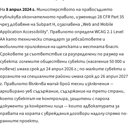
На
8 април 2024 г.
Министерството на правосъдието
публикува окончателното правило, изменящо 28 CFR Part 35
чрез добавяне на Subpart H, озаглавена „Web and Mobile
Application Accessibility“. Правилото определя WCAG 2.1 Level
AA като технически стандарт за уебсайтовете и
мобилните приложения на щатската и местната власт.
Сроковете за съответствие са разпределени по размер на
субекта: големите обществени субекти (население 50 000 и
повече) имаха срок до 24 април 2026 г.; по-малките субекти и
органите на специалните райони имаха срок до 26 април 2027
г. Правилото включва малък брой тесни изключения —
архивирано уеб съдържание, съдържание на трети страни,
което субектът не контролира, защитени с парола
документи за конкретни лица — които адвокатурата за
правата на хората с увреждания договори надолу спрямо по-
ранните проекти.