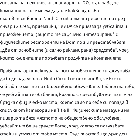
липсата на технически стандарт на DOJ означава, че
компанията не е могла да знае какво изисква
съответствието. Ninth Circuit отмени решението през
януари 2019 г., приемайки, че ADA се прилага за уебсайта и
приложението, защото те са „силно интегрирани“ с
физическите ресторанти на Domino’s и представляват
„две от основните (и силно рекламирани) средства“, чрез
които клиентите поръчват продукта на компанията.
Правната архитектура на постановлението си заслужава
да бъде разглобена. Ninth Circuit не постанови, че всеки
уебсайт е място на обществено обслужване. Той постанови,
че уебсайтът е обхванат, когато съществува достатъчна
връзка
с физическо място, което само по себе си попада в
списъка от категории на Title III. Физическите магазини на
пицарията бяха мястото на обществено обслужване;
уебсайтът беше средството, чрез което се получаваха
стоки и услуги от това място. Съдът остави за друг ден