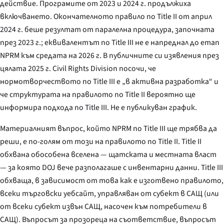
действие. Програмите от 2023 и 2024 г. продължиха
включването. Окончателното правило по Title II от април
2024 г. беше резултат от паралелна процедура, започната
през 2023 г.; еквивалентът по Title III не е напреднал до етап
NPRM към средата на 2026 г. В публичните си изявления през
цялата 2025 г. Civil Rights Division посочи, че
нормотворчеството по Title III е „в активна разработка“ и
че структурата на правилото по Title II вероятно ще
информира подхода по Title III. Не е публикуван график.
Материалният въпрос, който NPRM по Title III ще трябва да
реши, е по-голям от този на правилото по Title II. Title II
обхвана обособена вселена — щатската и местната власт
— за която DOJ вече разполагаше с инвентарни данни. Title III
обхваща, в зависимост от това как е изготвено правилото,
всеки търговски уебсайт, управляван от субект в САЩ (или
от всеки субект извън САЩ, насочен към потребители в
САЩ). Въпросът за прозореца на съответствие, въпросът