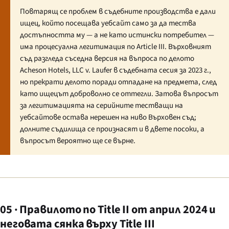
Повтарящ се проблем в съдебните производства е дали
ищец, който посещава уебсайт само за да тества
достъпността му — а не като истински потребител —
има процесуална легитимация по Article III. Върховният
съд разгледа съседна версия на въпроса по делото
Acheson Hotels, LLC v. Laufer
в съдебната сесия за 2023 г.,
но прекрати делото поради отпадане на предмета, след
като ищецът доброволно се оттегли. Затова въпросът
за легитимацията на серийните тестващи на
уебсайтове остава нерешен на ниво Върховен съд;
долните съдилища се произнасят и в двете посоки, а
въпросът вероятно ще се върне.
05 · Правилото по Title II от април 2024 и
неговата сянка върху Title III