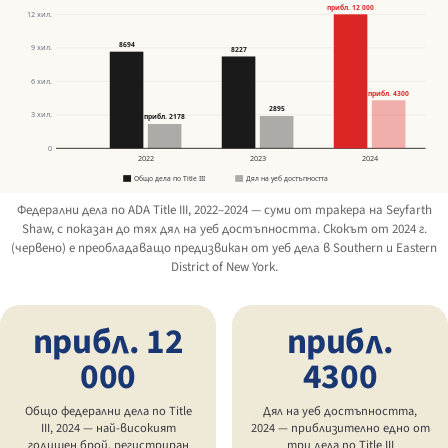
прибл. 12 000
12 хил.
8694
9 хил.
8227
6 хил.
прибл. 4300
2895
3 хил.
прибл. 2178
0
2022
2023
2024
Общо дела по Title III
Дял на уеб достъпността
Федерални дела по ADA Title III, 2022–2024 — суми от тракера на Seyfarth
Shaw, с показан до тях дял на уеб достъпността. Скокът от 2024 г.
(червено) е преобладаващо предизвикан от уеб дела в Southern и Eastern
District of New York.
прибл. 12
прибл.
000
4300
Общо федерални дела по Title
Дял на уеб достъпността,
III, 2024 — най-високият
2024 — приблизително едно от
годишен брой, регистриран
три дела по Title III