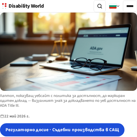
Disability World
Image description:
Лаптоп, показващ уебсайт с политика за достъпност, до маркиран
одитен доклад — визуалният знак за докладването по уеб достъпност на
ADA Title III.
22 май 2026 г.
Регулаторно досие · Съдебни производства в САЩ