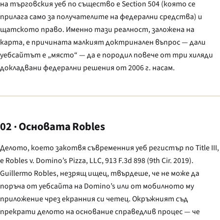
на търговския уеб по същество е Section 504 (която се
прилага само за получателите на федерални средства) и
щатското право. Именно тази реалност, заложена на
карта, е причината малкият доктринален въпрос — дали
уебсайтът е „място“ — да е породил повече от три хиляди
докладвани федерални решения от 2006 г. насам.
02 · Основата Robles
Делото, което закотвя съвременния уеб регистър по Title III,
е
Robles v. Domino’s Pizza, LLC
, 913 F.3d 898 (9th Cir. 2019).
Guillermo Robles, незрящ ищец, твърдеше, че не може да
поръча от уебсайта на Domino’s или от мобилното му
приложение чрез екранния си четец. Окръжният съд
прекрати делото на основание справедлив процес — че