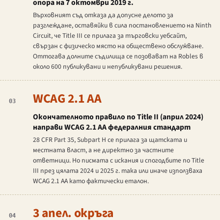
опора на 7 октомври 2019 г.
Върховният съд отказа да допусне делото за
разглеждане, оставяйки в сила постановлението на Ninth
Circuit, че Title III се прилага за търговски уебсайт,
свързан с физическо място на обществено обслужване.
Оттогава долните съдилища се позовават на
Robles
в
около 600 публикувани и непубликувани решения.
WCAG 2.1 AA
03
Окончателното правило по Title II (април 2024)
направи WCAG 2.1 AA федералния стандарт
28 CFR Part 35, Subpart H се прилага за щатската и
местната власт, а не директно за частните
ответници. Но писмата с искания и спогодбите по Title
III през цялата 2024 и 2025 г. така или иначе използваха
WCAG 2.1 AA като фактически еталон.
3 апел. окръга
04