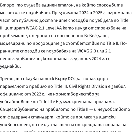
Второ, то създава единен еталон, на който спогодбите
могат да се позовават. През цялата 2024 и 2025 г. огромната
част от публично достъпните спогодби по уеб дела по Title
III цитират WCAG 2.1 Level AA като цел за отстраняване на
проблемите, с периоди на постепенно въвеждане,
моделирани по прозорците за съответствие по Title II. По-
ранните спогодби се позоваваха на WCAG 2.0 или 2.1
непоследователно; кохортата след април 2024 г. се
уеднакви.
Трето, то оказва натиск върху DOJ да финализира
паралелното правило по Title III. Civil Rights Division е заявил
официално от 2022 г., че нормотворчество за
уебсайтовете по Title III е в дългосрочната програма.
Съществуването на правилото по Title II — и неудобството
от федерален стандарт, който се прилага за щатски
университет, но не и за частен на отсрещната страна на