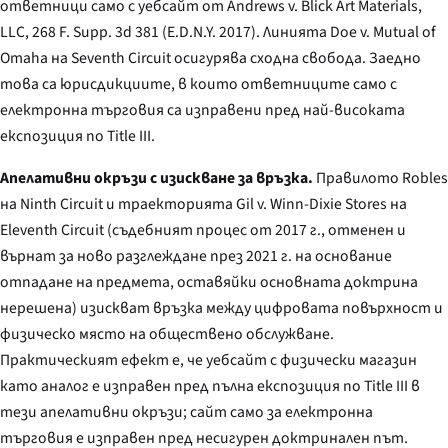
ответници само с уебсайт от
Andrews v. Blick Art Materials,
LLC
, 268 F. Supp. 3d 381 (E.D.N.Y. 2017). Линията
Doe v. Mutual of
Omaha
на Seventh Circuit осигурява сходна свобода. Заедно
това са юрисдикциите, в които ответниците само с
електронна търговия са изправени пред най-високата
експозиция по Title III.
Апелативни окръзи с изискване за връзка.
Правилото
Robles
на Ninth Circuit и траекторията
Gil v. Winn-Dixie Stores
на
Eleventh Circuit (съдебният процес от 2017 г., отменен и
върнат за ново разглеждане през 2021 г. на основание
отпадане на предмета, оставяйки основната доктрина
нерешена) изискват връзка между цифровата повърхност и
физическо място на обществено обслужване.
Практическият ефект е, че уебсайт с физически магазин
като аналог е изправен пред пълна експозиция по Title III в
тези апелативни окръзи; сайт само за електронна
търговия е изправен пред несигурен доктринален път.