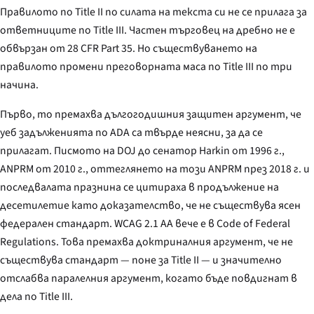
Правилото по Title II по силата на текста си не се прилага за
ответниците по Title III. Частен търговец на дребно не е
обвързан от 28 CFR Part 35. Но съществуването на
правилото промени преговорната маса по Title III по три
начина.
Първо, то премахва дългогодишния защитен аргумент, че
уеб задълженията по ADA са твърде неясни, за да се
прилагат. Писмото на DOJ до сенатор Harkin от 1996 г.,
ANPRM от 2010 г., оттеглянето на този ANPRM през 2018 г. и
последвалата празнина се цитираха в продължение на
десетилетие като доказателство, че не съществува ясен
федерален стандарт. WCAG 2.1 AA вече е в Code of Federal
Regulations. Това премахва доктриналния аргумент, че не
съществува стандарт — поне за Title II — и значително
отслабва паралелния аргумент, когато бъде повдигнат в
дела по Title III.