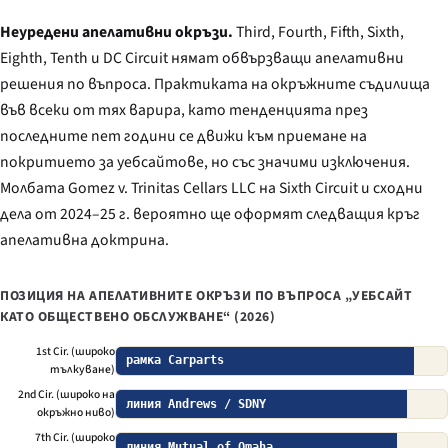
Неуредени апелативни окръзи.
Third, Fourth, Fifth, Sixth,
Eighth, Tenth и DC Circuit нямат обвързващи апелативни
решения по въпроса. Практиката на окръжните съдилища
във всеки от тях варира, като тенденцията през
последните пет години се движи към приемане на
покритието за уебсайтове, но със значими изключения.
Молбата
Gomez v. Trinitas Cellars LLC
на Sixth Circuit и сходни
дела от 2024–25 г. вероятно ще оформят следващия кръг
апелативна доктрина.
ПОЗИЦИЯ НА АПЕЛАТИВНИТЕ ОКРЪЗИ ПО ВЪПРОСА „УЕБСАЙТ
КАТО ОБЩЕСТВЕНО ОБСЛУЖВАНЕ“ (2026)
1st Cir. (широко
рамка Carparts
тълкуване)
2nd Cir. (широко на
линия Andrews / SDNY
окръжно ниво)
7th Cir. (широко
линия Mutual of Omaha