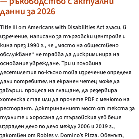
— ръководство с актуални
данни за 2026
Title III от Americans with Disabilities Act гласи, в
изречение, написано за търговски центрове и
кина през 1990 г., че „място на обществено
обслужване“ не трябва да дискриминира на
основание увреждане. Три и половина
десетилетия по-късно това изречение определя
дали потребител на екранен четец може да
завърши процеса на плащане, да резервира
хотелска стая или да прочете PDF с менюто на
ресторант. Доктриналният мост от текста за
тухлите и хоросана до търговския уеб беше
изграден дело по дело между 2006 и 2019 г.,
закотвен от
Robles v. Domino’s Pizza
. Обемът,