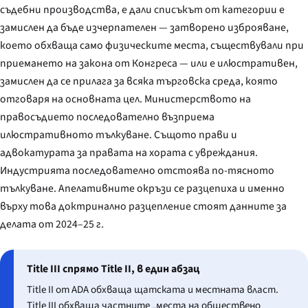
съдебни производства, е дали списъкът от категории е
замислен да бъде изчерпателен — затворено изброяване,
което обхваща само физическите места, съществували при
приемането на закона от Конгреса — или е илюстративен,
замислен да се прилага за всяка търговска среда, която
отговаря на основната цел. Министерството на
правосъдието последователно възприема
илюстративното тълкуване. Същото прави и
адвокатурата за правата на хората с увреждания.
Индустрията последователно отстоява по-тясното
тълкуване. Апелативните окръзи се разцепиха и именно
върху това доктринално разцепление стоят данните за
делата от 2024–25 г.
Title III спрямо Title II, в един абзац
Title II от ADA обхваща щатската и местната власт.
Title III обхваща частните „места на обществено