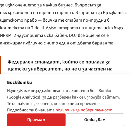
за изключението за малкия бизнес, въпросът за
съдържанието на трети страни и въпросът за връзката с
щатското право — всички те стават по-трудни в
контекста на Title III. Адвокатурата на ищците иска бърз
NPRM. Индустрията иска бавен. DOJ все още не се е
ангажирал публично с нито един от двата варианта.
Федерален стандарт, който се прилага за
щатски университет, но не и за частен на
отсрещната страна на улицата, прави
Бисквитки
регулаторната празнина политически видима по
начин, по който не беше преди април 2024 г.
Използваме незадължителни аналитични бисквитки
(Google Analytics), за да разберем как се използва сайтът.
Те остават изключени, докато не ги приемете.
Подробности в нашата
политика за поверителност
.
Приемам
Отказвам
07 · Критиката от страна на защитата