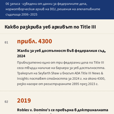
06 записа · изведени от данни за федералните дела,
нормотворческия архив на DOJ, решения на апелативните
съдилища 2006–2025
Какво разкрива уеб архивът по Title III
прибл. 4300
01
Жалби за уеб достъпност във федералния съд,
2024
Приблизително едно от три федерални дела по Title III
сега твърди наличие на бариера за уеб достъпността.
Тракерът на Seyfarth Shaw и блогът
ADA Title III News &
Insights
поставят стойността за 2024 г. на около 4300,
рязко нагоре от регистрираните 2895 през 2023 г.
2019
02
Robles v. Domino’s
се превърна в доктриналната