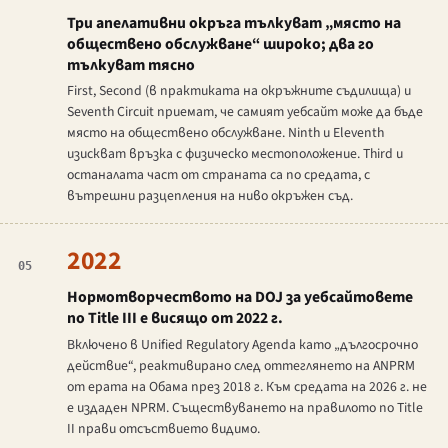
Три апелативни окръга тълкуват „място на
обществено обслужване“ широко; два го
тълкуват тясно
First, Second (в практиката на окръжните съдилища) и
Seventh Circuit приемат, че самият уебсайт може да бъде
място на обществено обслужване. Ninth и Eleventh
изискват връзка с физическо местоположение. Third и
останалата част от страната са по средата, с
вътрешни разцепления на ниво окръжен съд.
2022
05
Нормотворчеството на DOJ за уебсайтовете
по Title III е висящо от 2022 г.
Включено в Unified Regulatory Agenda като „дългосрочно
действие“, реактивирано след оттеглянето на ANPRM
от ерата на Обама през 2018 г. Към средата на 2026 г. не
е издаден NPRM. Съществуването на правилото по Title
II прави отсъствието видимо.