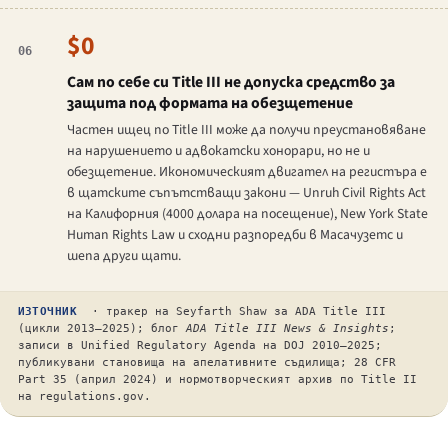
$0
06
Сам по себе си Title III не допуска средство за
защита под формата на обезщетение
Частен ищец по Title III може да получи преустановяване
на нарушението и адвокатски хонорари, но не и
обезщетение. Икономическият двигател на регистъра е
в щатските съпътстващи закони — Unruh Civil Rights Act
на Калифорния (4000 долара на посещение), New York State
Human Rights Law и сходни разпоредби в Масачузетс и
шепа други щати.
ИЗТОЧНИК
· тракер на Seyfarth Shaw за ADA Title III
(цикли 2013–2025); блог
ADA Title III News & Insights
;
записи в Unified Regulatory Agenda на DOJ 2010–2025;
публикувани становища на апелативните съдилища; 28 CFR
Part 35 (април 2024) и нормотворческият архив по Title II
на regulations.gov.