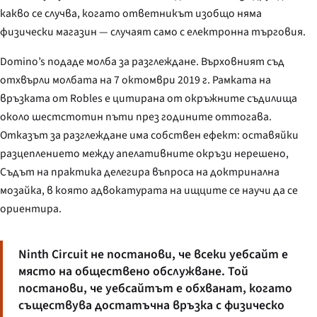
какво се случва, когато ответникът изобщо няма
физически магазин — случаят само с електронна търговия.
Domino’s подаде молба за разглеждане. Върховният съд
отхвърли молбата на 7 октомври 2019 г. Рамката на
връзката от
Robles
е цитирана от окръжните съдилища
около шестстотин пъти през годините оттогава.
Отказът за разглеждане има собствен ефект: оставяйки
разцеплението между апелативните окръзи нерешено,
Съдът на практика делегира въпроса на доктринална
мозайка, в която адвокатурата на ищците се научи да се
ориентира.
Ninth Circuit не постанови, че всеки уебсайт е
място на обществено обслужване. Той
постанови, че уебсайтът е обхванат, когато
съществува достатъчна връзка с физическо