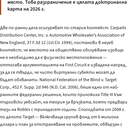
място. Това разграничение е цялата доктринална
карта на 2026 г.
Две по-ранни дела осигуряват по-стария контекст.
Carparts
Distribution Center, Inc. v. Automotive Wholesaler’s Association of
New England
, 37 F.3d 12 (1st Cir. 1994), постанови в неуеб
контекст, че мястото на обществено обслужване изобщо
не е необходимо да е физическо местоположение —
оттогава аргументацията на First Circuit е извадена напред,
за да се твърди, че чисто виртуални субекти могат да
бъдат обхванати.
National Federation of the Blind v. Target
Corp.
, 452 F. Supp. 2d 946 (N.D. Cal. 2006), беше едно от най-
ранните федерални решения, които приложиха Title III към
търговски уебсайт, на теория за връзката, която предвари
тази на
Robles
с тринадесет години. Спогодбата от 2008 г.
по делото
Target
— включваща групов фонд от 6 милиона
долара и план за отстраняване на проблемите, обвързан с