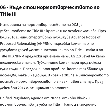
06 · Къде стои нормотворчеството по
Title III
Историята на нормотворчеството на DOJ за
уебсайтовете по Title III е кратка и не особено ласкава. През
юли 2010 г. министерството публикува Advance Notice of
Proposed Rulemaking (ANPRM), търсейки коментар по
уредбата за уеб достъпността както по Title II, така и по
Title III. ANPRM предложи приемане на WCAG 2.0 Level AA като
технически еталон. Публичните коментари продължиха
една година. Предложеното правило, което трябваше да
последва, така и не дойде. В края на 2017 г. министерството
постави нормотворчеството в неактивен статус. През
декември 2017 г. официално го оттегли.
Unified Regulatory Agenda от 2022 г. отново включи
нормотворчество за уеба по Title III като дългосрочно