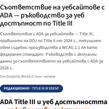
Съответствие на уебсайтове с
ADA — ръководство за уеб
достъпност по Title III
Съответствие с ADA за уебсайтове — Title III,
правилото на DOJ по Title II от 2024 г., текущият
обем съдебни производства и WCAG 2.1 AA като
федерален стандарт. Ръководство с актуални
данни за съответствието на уебсайтове с ADA за
2026 г.
От Disability World
·
27 мин. четене
РЕДАКЦИОННО
· TITLE III И УЕБЪТ
ADA Title III и уеб достъпността