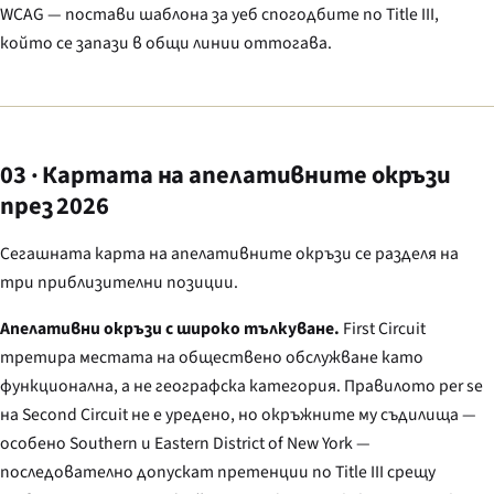
WCAG — постави шаблона за уеб спогодбите по Title III,
който се запази в общи линии оттогава.
03 · Картата на апелативните окръзи
през 2026
Сегашната карта на апелативните окръзи се разделя на
три приблизителни позиции.
Апелативни окръзи с широко тълкуване.
First Circuit
третира местата на обществено обслужване като
функционална, а не географска категория. Правилото
per se
на Second Circuit не е уредено, но окръжните му съдилища —
особено Southern и Eastern District of New York —
последователно допускат претенции по Title III срещу