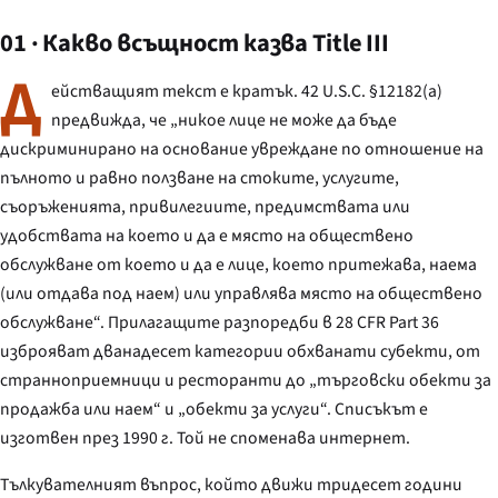
01 · Какво всъщност казва Title III
Д
ействащият текст е кратък. 42 U.S.C. §12182(a)
предвижда, че „никое лице не може да бъде
дискриминирано на основание увреждане по отношение на
пълното и равно ползване на стоките, услугите,
съоръженията, привилегиите, предимствата или
удобствата на което и да е място на обществено
обслужване от което и да е лице, което притежава, наема
(или отдава под наем) или управлява място на обществено
обслужване“. Прилагащите разпоредби в 28 CFR Part 36
изброяват дванадесет категории обхванати субекти, от
странноприемници и ресторанти до „търговски обекти за
продажба или наем“ и „обекти за услуги“. Списъкът е
изготвен през 1990 г. Той не споменава интернет.
Тълкувателният въпрос, който движи тридесет години