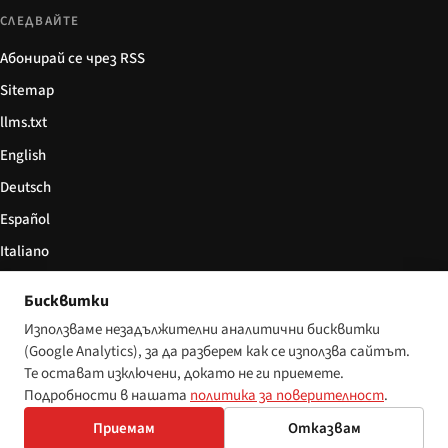
СЛЕДВАЙТЕ
Абонирай се чрез RSS
Sitemap
llms.txt
English
Deutsch
Español
Italiano
Български
Бисквитки
简体中文
Използваме незадължителни аналитични бисквитки
(Google Analytics), за да разберем как се използва сайтът.
Те остават изключени, докато не ги приемете.
Подробности в нашата
политика за поверителност
.
© 2026 Disability World. Всички права запазени.
Настройки за бисквитки
Приемам
Отказвам
English
Deutsch
Español
Italiano
Български
简体中文
Polski
Français
Nederlands
Език: