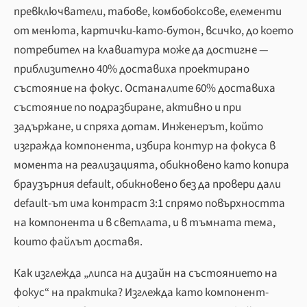
превключватели, табове, комбобоксове, елементи
от менюта, картички-като-бутон, всичко, до което
потребител на клавиатура може да достигне —
приблизително 40% доставиха проектирано
състояние на фокус. Останалите 60% доставиха
състояние по подразбиране, активно и при
задържане, и спряха дотам. Инженерът, който
изгражда компонента, избира контур на фокуса в
момента на реализацията, обикновено като копира
браузърния default, обикновено без да провери дали
default-ът има контраст 3:1 спрямо повърхността
на компонента и в светлата, и в тъмната тема,
които файлът доставя.
Как изглежда „липса на дизайн на състоянието на
фокус“ на практика? Изглежда като компонент-