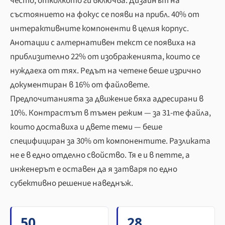
често, отколкото ги включва. Дизайнът на
състоянието на фокус се появи на прибл. 40% от
интерактивните компоненти в целия корпус.
Анотации с алтернативен текст се появиха на
приблизително 22% от изображенията, които се
нуждаеха от тях. Редът на четене беше изрично
документиран в 16% от файловете.
Предпочитанията за движение бяха адресирани в
10%. Контрастът в тъмен режим — за 31-те файла,
които доставиха и двете теми — беше
специфициран за 30% от компонентите. Разликата
не е в едно отделно свойство. Тя е и в петте, а
инженерът е оставен да я затваря по едно
субективно решение наведнъж.
50
28