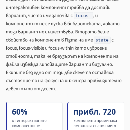
интерактивен компонент трябва да достави
вариант, чието име започва с
, и
focus-
компонентът не се пуска в библиотеката, докато
този вариант не съществува. Второто беше
свойство на компонент в Figma на име
с
state
focus, focus-visible и focus-within като изброени
стойности, така че браузърът на компоненти на
файла извежда липсващите варианти визуално.
Екипите без едно от тези две скелета оставяха
състоянието на фокус на инженера приблизително
девет пъти от десет.
60%
прибл. 720
от интерактивните
компонента преминаха
компоненти не
летвата за състоянието