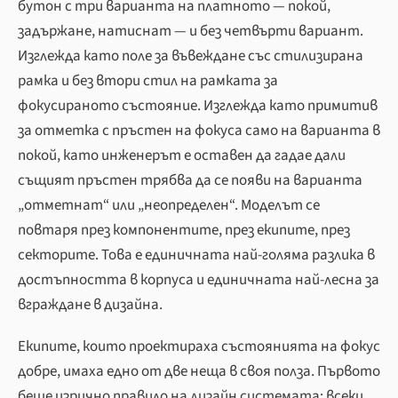
бутон с три варианта на платното — покой,
задържане, натиснат — и без четвърти вариант.
Изглежда като поле за въвеждане със стилизирана
рамка и без втори стил на рамката за
фокусираното състояние. Изглежда като примитив
за отметка с пръстен на фокуса само на варианта в
покой, като инженерът е оставен да гадае дали
същият пръстен трябва да се появи на варианта
„отметнат“ или „неопределен“. Моделът се
повтаря през компонентите, през екипите, през
секторите. Това е единичната най-голяма разлика в
достъпността в корпуса и единичната най-лесна за
вграждане в дизайна.
Екипите, които проектираха състоянията на фокус
добре, имаха едно от две неща в своя полза. Първото
беше изрично правило на дизайн системата: всеки