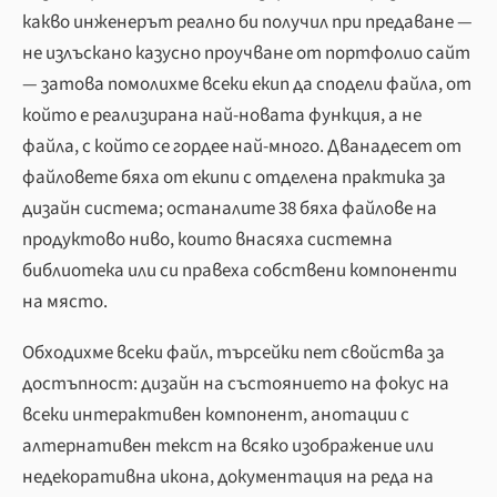
какво инженерът реално би получил при предаване —
не излъскано казусно проучване от портфолио сайт
— затова помолихме всеки екип да сподели файла, от
който е реализирана най-новата функция, а не
файла, с който се гордее най-много. Дванадесет от
файловете бяха от екипи с отделена практика за
дизайн система; останалите 38 бяха файлове на
продуктово ниво, които внасяха системна
библиотека или си правеха собствени компоненти
на място.
Обходихме всеки файл, търсейки пет свойства за
достъпност: дизайн на състоянието на фокус на
всеки интерактивен компонент, анотации с
алтернативен текст на всяко изображение или
недекоративна икона, документация на реда на