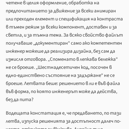
четене в целия оформление, обработка на
предпочитанието за движение за всеки анимиран
или преходен елемент и спецификация на контраста
в тъмен режим за всеки компонент, доставен и за
светла, и за тъмна тема. За всяко свойство файлът
получаваше „документиран“ само ако компетентен
инженер можеше да реализира дизайна, без сам да
измисля отговора. „Споменато в лепкава бележка“
не се броеше. „Шестнадесетичен код, посочен в
едно-единствено състояние на задържане“ не се
броеше. Летвата беше: решението в ли е във файла
във форма, по която инженерът може да действа,
без да пита?
Водещата констатация е, че предаването, по тази
летва, изпуска решенията за достъпност далеч по-