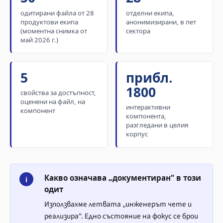
одитирани файла от 28
отделни екипа,
продуктови екипа
анонимизирани, в пет
(моментна снимка от
сектора
май 2026 г.)
5
прибл.
1800
свойства за достъпност,
оценени на файл, на
интерактивни
компонент
компонента,
разгледани в целия
корпус
Какво означава „документиран“ в този
i
одит
Използвахме летвата „инженерът чете и
реализира“. Едно състояние на фокус се брои