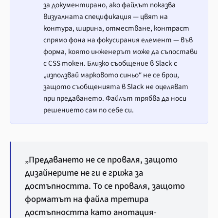
за документирано, ако файлът показва
визуалната спецификация — цвят на
контура, ширина, отместване, контраст
спрямо фона на фокусирания елемент — във
форма, която инженерът може да съпостави
с CSS токен. Близко съобщение в Slack с
„използвай марковото синьо“ не се брои,
защото съобщенията в Slack не оцеляват
при предаването. Файлът трябва да носи
решението сам по себе си.
„Предаването не се проваля, защото
дизайнерите не ги е грижа за
достъпността. То се проваля, защото
форматът на файла третира
достъпността като анотация-