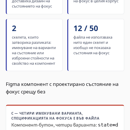
доставиха дизайн на
на фокус в целия корпус
състоянието на фокус
2
12 / 50
скелета, които
файла не използваха
затвориха разликата:
нито един скелет и
именуване на варианти
изобщо не показаха
на състояние или
състояния на фокус
изброени стойности на
свойство на компонент
Figma компонент с проектирано състояние на
фокус срещу без
С — ЧЕТИРИ ИМЕНУВАНИ ВАРИАНТА,
СПЕЦИФИКАЦИЯТА НА ФОКУСА Е ВЪВ ФАЙЛА
Компонент-бутон, четири варианта:
state=d