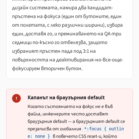
дизайн системата, намира два кандидат-
пръстена на фокуса (един от бутоните, един
от полетата, с леко различни ширини), избира
един, доставя го, и преминаването на QA три
седмици по-късно го отбелязва, защото
избраният пръстен пада под 3:1 на
повърхността на деактивирания-но-все-още-
фокусируем вторичен бутон.
Капанът на браузърния default
!
Когато състоянието на фокус не е във
файла, инженерите често доставят
браузърния default — а браузърният default се
презаписва от глобалния
*:focus { outlin
в повечето CSS reset-и, който
e: none }