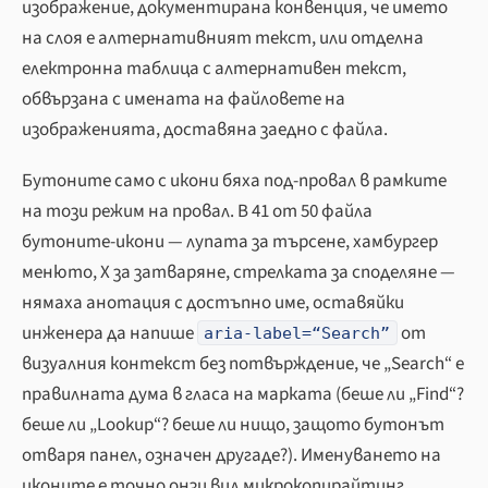
изображение, документирана конвенция, че името
на слоя
е
алтернативният текст, или отделна
електронна таблица с алтернативен текст,
обвързана с имената на файловете на
изображенията, доставяна заедно с файла.
Бутоните само с икони бяха под-провал в рамките
на този режим на провал. В 41 от 50 файла
бутоните-икони — лупата за търсене, хамбургер
менюто, X за затваряне, стрелката за споделяне —
нямаха анотация с достъпно име, оставяйки
инженера да напише
от
aria-label=“Search”
визуалния контекст без потвърждение, че „Search“ е
правилната дума в гласа на марката (беше ли „Find“?
беше ли „Lookup“? беше ли нищо, защото бутонът
отваря панел, означен другаде?). Именуването на
иконите е точно онзи вид микрокопирайтинг