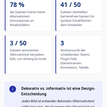
78 %
41 / 50
der Dateien hatten keine
Dateien überließen
Alternativtext-
barrierefreie Namen für
Annotationen an
Symbol-Schaltflächen
Inhaltsbildern
dem Entwickler
3 / 50
3
Dateien annotierten
Workarounds der
Alternativtext bei jedem
schließenden Teams:
Bild, von Anfang bis Ende
Plugin-Feld,
Ebenennamen-
Konvention, Tabelle
Dekorativ vs. informativ ist eine Design-
i
Entscheidung
Jedes Bild ist entweder dekorativ (Alternativtext
sollte leer sein, der Screenreader überspringt es)