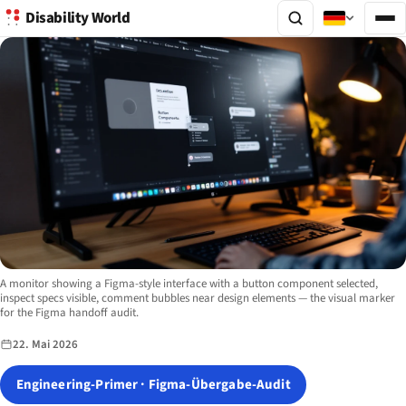
Disability World
Image description:
A monitor showing a Figma-style interface with a button component selected,
inspect specs visible, comment bubbles near design elements — the visual marker
for the Figma handoff audit.
22. Mai 2026
Engineering-Primer · Figma-Übergabe-Audit