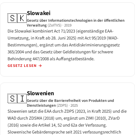
Slowakei
🇸🇰
Gesetz über Informationstechnologien in der öffentlichen
Verwaltung
(ZoITVS)
· 2019
Die Slowakei kombiniert Act 71/2023 (eigenständige EAA-
Umsetzung, in Kraft ab 28. Juni 2025) mit Act 95/2019 (WAD-
Bestimmungen), ergänzt um das Antidiskriminierungsgesetz
365/2004 und das Gesetz über Geldleistungen für schwere
Behinderung 447/2008 als Auffangtatbestände.
GESETZ LESEN
→
Slowenien
🇸🇮
Gesetz über die Barrierefreiheit von Produkten und
Dienstleistungen
(ZDPS)
· 2025
Slowenien setzt die EAA durch ZDPS (2023, in Kraft 2025) und die
WAD durch ZDSMA (2018) um, ergänzt um ZIMI (2010), ZVarD
(2016) sowie die Artikel 14, 52 und 62a der Verfassung.
Slowenische Gebärdensprache seit 2021 verfassungsrechtlich