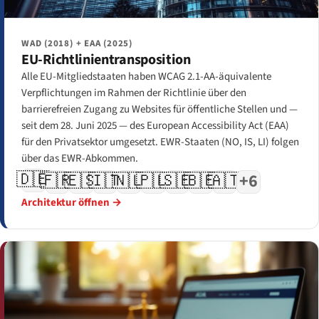
WAD (2018) + EAA (2025)
EU-Richtlinientransposition
Alle EU-Mitgliedstaaten haben WCAG 2.1-AA-äquivalente
Verpflichtungen im Rahmen der Richtlinie über den
barrierefreien Zugang zu Websites für öffentliche Stellen und —
seit dem 28. Juni 2025 — des European Accessibility Act (EAA)
für den Privatsektor umgesetzt. EWR-Staaten (NO, IS, LI) folgen
über das EWR-Abkommen.
🇩🇪
🇫🇷
🇪🇸
🇮🇹
🇳🇱
🇵🇱
🇸🇪
🇧🇪
🇦🇹
+6
Architektur öffnen →