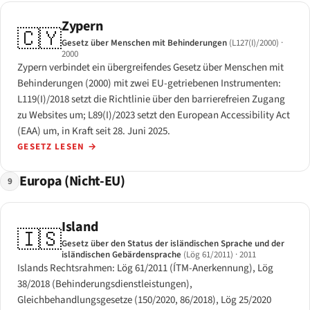
Zypern
🇨🇾
Gesetz über Menschen mit Behinderungen
(L127(I)/2000)
·
2000
Zypern verbindet ein übergreifendes Gesetz über Menschen mit
Behinderungen (2000) mit zwei EU-getriebenen Instrumenten:
L119(I)/2018 setzt die Richtlinie über den barrierefreien Zugang
zu Websites um; L89(I)/2023 setzt den European Accessibility Act
(EAA) um, in Kraft seit 28. Juni 2025.
GESETZ LESEN
→
Europa (Nicht-EU)
9
Island
🇮🇸
Gesetz über den Status der isländischen Sprache und der
isländischen Gebärdensprache
(Lög 61/2011)
· 2011
Islands Rechtsrahmen: Lög 61/2011 (ÍTM-Anerkennung), Lög
38/2018 (Behinderungsdienstleistungen),
Gleichbehandlungsgesetze (150/2020, 86/2018), Lög 25/2020