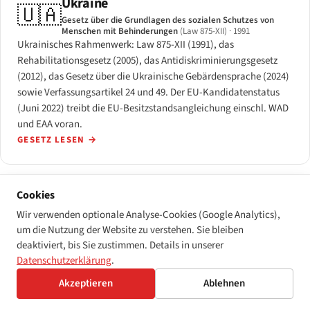
Ukraine
🇺🇦
Gesetz über die Grundlagen des sozialen Schutzes von
Menschen mit Behinderungen
(Law 875-XII)
· 1991
Ukrainisches Rahmenwerk: Law 875-XII (1991), das
Rehabilitationsgesetz (2005), das Antidiskriminierungsgesetz
(2012), das Gesetz über die Ukrainische Gebärdensprache (2024)
sowie Verfassungsartikel 24 und 49. Der EU-Kandidatenstatus
(Juni 2022) treibt die EU-Besitzstandsangleichung einschl. WAD
und EAA voran.
GESETZ LESEN
→
Cookies
Vereinigtes Königreich
🇬🇧
Wir verwenden optionale Analyse-Cookies (Google Analytics),
Equality Act
(EA 2010)
· 2010
um die Nutzung der Website zu verstehen. Sie bleiben
Zwei Säulen auf einem Vertragsfundament: der Equality Act
deaktiviert, bis Sie zustimmen. Details in unserer
2010 (Pflichten zu angemessenen Vorkehrungen für Privatsektor
Datenschutzerklärung
.
und Arbeitgeber) und PSBAR 2018 (öffentlicher Sektor, WCAG 2.1
AA). Nordirland folgt einem eigenen Regime; der European
Akzeptieren
Ablehnen
Accessibility Act gilt nicht in Großbritannien.