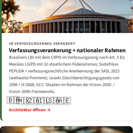
IM VERFASSUNGSRANG VERANKERT
Verfassungsverankerung + nationaler Rahmen
Brasiliens LBI mit dem CRPD im Verfassungsrang nach Art. 5 §3;
Mexikos LGIPD mit 32-staatlichem Föderalismus; Südafrikas
PEPUDA + verfassungsrechtliche Anerkennung der SASL 2023
(weltweite Premiere); Israels Gleichberechtigungsgesetz von
1998 + IS 5568; GCC-Staaten im Rahmen der Vision-2030- /
Vision-2040-Frameworks.
🇧🇷
🇲🇽
🇿🇦
🇮🇱
🇸🇦
🇦🇪
Architektur öffnen →