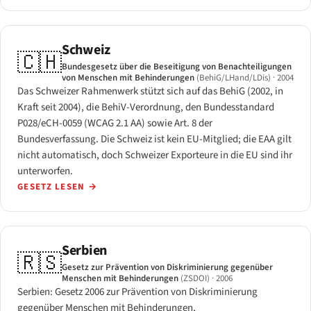
Schweiz
🇨🇭
Bundesgesetz über die Beseitigung von Benachteiligungen
von Menschen mit Behinderungen
(BehiG/LHand/LDis)
· 2004
Das Schweizer Rahmenwerk stützt sich auf das BehiG (2002, in
Kraft seit 2004), die BehiV-Verordnung, den Bundesstandard
P028/eCH-0059 (WCAG 2.1 AA) sowie Art. 8 der
Bundesverfassung. Die Schweiz ist kein EU-Mitglied; die EAA gilt
nicht automatisch, doch Schweizer Exporteure in die EU sind ihr
unterworfen.
GESETZ LESEN
→
Serbien
🇷🇸
Gesetz zur Prävention von Diskriminierung gegenüber
Menschen mit Behinderungen
(ZSDOI)
· 2006
Serbien: Gesetz 2006 zur Prävention von Diskriminierung
gegenüber Menschen mit Behinderungen,