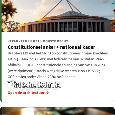
VERANKERD IN HET HOOGSTE RECHT
Constitutioneel anker + nationaal kader
Brazilië's LBI met het CRPD op constitutioneel niveau krachtens
art. 5 §3; Mexico's LGIPD met federalisme van 32 staten; Zuid-
Afrika's PEPUDA + constitutionele erkenning van SASL in 2023
(wereldprimeur); Israëls Wet gelijke rechten 1998 + IS 5568;
GCC-staten onder Vision-2030/2040-kaders.
🇧🇷
🇲🇽
🇿🇦
🇮🇱
🇸🇦
🇦🇪
Open de architectuur →