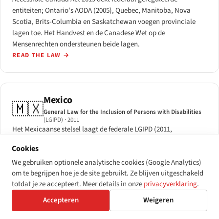
entiteiten; Ontario's AODA (2005), Quebec, Manitoba, Nova
Scotia, Brits-Columbia en Saskatchewan voegen provinciale
lagen toe. Het Handvest en de Canadese Wet op de
Mensenrechten ondersteunen beide lagen.
READ THE LAW
→
Mexico
🇲🇽
General Law for the Inclusion of Persons with Disabilities
(LGIPD)
· 2011
Het Mexicaanse stelsel laagt de federale LGIPD (2011,
gereglementeerd 2014) en de LFPED (2003) op grondwettelijke
Cookies
artikelen 1 en 4. NMX-COE-001-SCFI-2018 draagt WCAG 2.0 AA
We gebruiken optionele analytische cookies (Google Analytics)
als nationale technische referentie; 32 federale deelstaten
om te begrijpen hoe je de site gebruikt. Ze blijven uitgeschakeld
voegen parallelle bepalingen toe.
totdat je ze accepteert. Meer details in onze
privacyverklaring
.
READ THE LAW
→
Accepteren
Weigeren