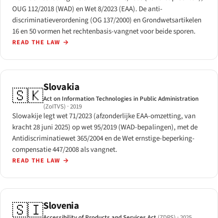
OUG 112/2018 (WAD) en Wet 8/2023 (EAA). De anti-
discriminatieverordening (OG 137/2000) en Grondwetsartikelen
16 en 50 vormen het rechtenbasis-vangnet voor beide sporen.
READ THE LAW
→
Slovakia
🇸🇰
Act on Information Technologies in Public Administration
(ZoITVS)
· 2019
Slowakije legt wet 71/2023 (afzonderlijke EAA-omzetting, van
kracht 28 juni 2025) op wet 95/2019 (WAD-bepalingen), met de
Antidiscriminatiewet 365/2004 en de Wet ernstige-beperking-
compensatie 447/2008 als vangnet.
READ THE LAW
→
Slovenia
🇸🇮
Accessibility of Products and Services Act
(ZDPS)
· 2025