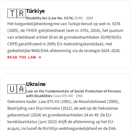
Türkiye
🇹🇷
Disability Act (Law No. 5378)
(EHK)
· 2005
Het toegankelijkheidsregime van Turkije berust op wet nr. 5378
(2005), de TİHEK-gelijkheidswet (wet nr. 6701, 2016), het quotum
van arbeidswet artikel 30 en de grondwetsartikelen 10/49/50/61.
CRPD geratificeerd in 2009; EU-toetredingskandidaat, met
gedeeltelijke WAD/EAA-afstemming via de strategie 2024–2028.
READ THE LAW
→
Ukraine
🇺🇦
Law on the Fundamentals of Social Protection of Persons
with Disabilities
(Law 875-XII)
· 1991
Oekraïens kader: Law 875-XII (1991), de Revalidatiewet (2005),
Bestrijding van Discriminatie (2012), de wet op de Oekraïense
gebarentaal (2024) en grondwetsartikelen 24 en 49. De EU-
kandidaatstatus (juni 2022) drijft de afstemming op het EU-
acquis, inclusief de Richtlijn webtoegankelijkheid en de EAA.