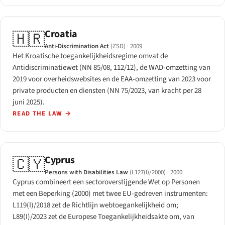
Croatia
🇭🇷
Anti-Discrimination Act
(ZSD)
· 2009
Het Kroatische toegankelijkheidsregime omvat de
Antidiscriminatiewet (NN 85/08, 112/12), de WAD-omzetting van
2019 voor overheidswebsites en de EAA-omzetting van 2023 voor
private producten en diensten (NN 75/2023, van kracht per 28
juni 2025).
READ THE LAW
→
Cyprus
🇨🇾
Persons with Disabilities Law
(L127(I)/2000)
· 2000
Cyprus combineert een sectoroverstijgende Wet op Personen
met een Beperking (2000) met twee EU-gedreven instrumenten:
L119(I)/2018 zet de Richtlijn webtoegankelijkheid om;
L89(I)/2023 zet de Europese Toegankelijkheidsakte om, van