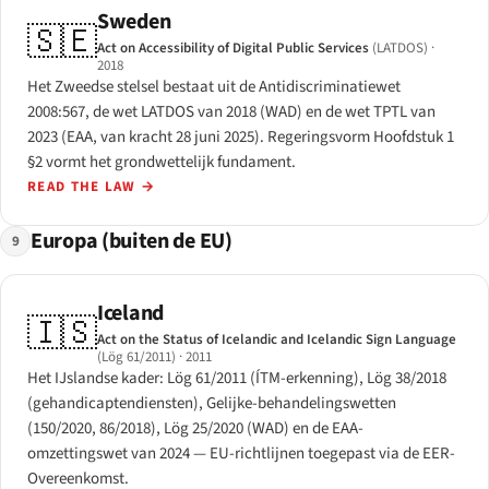
Sweden
🇸🇪
Act on Accessibility of Digital Public Services
(LATDOS)
·
2018
Het Zweedse stelsel bestaat uit de Antidiscriminatiewet
2008:567, de wet LATDOS van 2018 (WAD) en de wet TPTL van
2023 (EAA, van kracht 28 juni 2025). Regeringsvorm Hoofdstuk 1
§2 vormt het grondwettelijk fundament.
READ THE LAW
→
Europa (buiten de EU)
9
Iceland
🇮🇸
Act on the Status of Icelandic and Icelandic Sign Language
(Lög 61/2011)
· 2011
Het IJslandse kader: Lög 61/2011 (ÍTM-erkenning), Lög 38/2018
(gehandicaptendiensten), Gelijke-behandelingswetten
(150/2020, 86/2018), Lög 25/2020 (WAD) en de EAA-
omzettingswet van 2024 — EU-richtlijnen toegepast via de EER-
Overeenkomst.