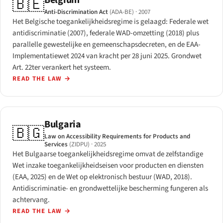
🇧🇪
Anti-Discrimination Act
(ADA-BE)
· 2007
Het Belgische toegankelijkheidsregime is gelaagd: Federale wet
antidiscriminatie (2007), federale WAD-omzetting (2018) plus
parallelle gewestelijke en gemeenschapsdecreten, en de EAA-
Implementatiewet 2024 van kracht per 28 juni 2025. Grondwet
Art. 22ter verankert het systeem.
READ THE LAW
→
Bulgaria
🇧🇬
Law on Accessibility Requirements for Products and
Services
(ZIDPU)
· 2025
Het Bulgaarse toegankelijkheidsregime omvat de zelfstandige
Wet inzake toegankelijkheidseisen voor producten en diensten
(EAA, 2025) en de Wet op elektronisch bestuur (WAD, 2018).
Antidiscriminatie- en grondwettelijke bescherming fungeren als
achtervang.
READ THE LAW
→