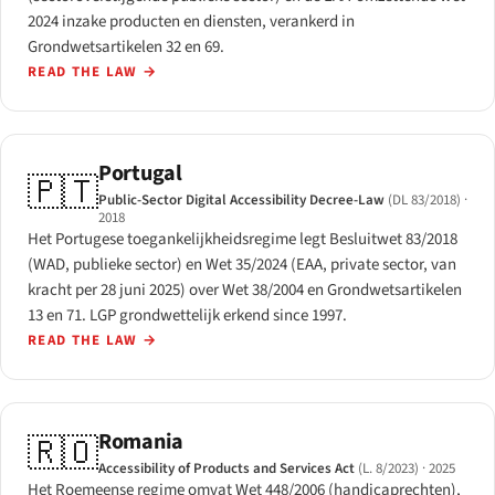
2024 inzake producten en diensten, verankerd in
Grondwetsartikelen 32 en 69.
READ THE LAW
→
Portugal
🇵🇹
Public-Sector Digital Accessibility Decree-Law
(DL 83/2018)
·
2018
Het Portugese toegankelijkheidsregime legt Besluitwet 83/2018
(WAD, publieke sector) en Wet 35/2024 (EAA, private sector, van
kracht per 28 juni 2025) over Wet 38/2004 en Grondwetsartikelen
13 en 71. LGP grondwettelijk erkend since 1997.
READ THE LAW
→
Romania
🇷🇴
Accessibility of Products and Services Act
(L. 8/2023)
· 2025
Het Roemeense regime omvat Wet 448/2006 (handicaprechten),