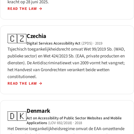
kracht op 28 juni 2025.
READ THE LAW
→
Czechia
🇨🇿
Digital Services Accessibility Act
(ZPDS)
· 2019
Tsjechisch toegankelijkheidsrecht omvat Wet 99/2019 Sb. (WAD,
publieke sector) en Wet 424/2023 Sb. (EAA, private producten en
diensten). De Antidiscriminatiewet van 2009 vormt het vangnet;
het Handvest van Grondrechten verankert beide wetten
constitutioneel.
READ THE LAW
→
Denmark
🇩🇰
Act on Accessibility of Public Sector Websites and Mobile
Applications
(LOV 692/2018)
· 2018
Het Deense toegankelijkheidsregime omvat de EAA-omzettende