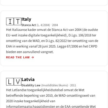
Italy
🇮🇹
Stanca Act
(L. 4/2004)
· 2004
Het Italiaanse kader omvat de Stanca Act van 2004 (de oudste
EU-wet inzake digitale toegankelijkheid), D.Lgs. 106/2018 ter
omzetting van de WAD, en D.Lgs. 82/2022 ter omzetting van de
EAA in werking vanaf 28 juni 2025. Legge 67/2006 en het CRPD
bieden een aanvullend vangnet.
READ THE LAW
→
Latvia
🇱🇻
Disability Law
(Invaliditātes likums)
· 2011
Het Letlandse toegankelijkheidsstelsel omvat de Wet
betreffende beperking van 2010, de WAD-omzettingswet van
2020 inzake toegankelijkheid van
informatiemaatschappijdiensten en de EAA-omzettende Wet