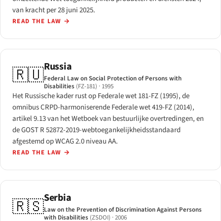
van kracht per 28 juni 2025.
READ THE LAW
→
Russia
🇷🇺
Federal Law on Social Protection of Persons with
Disabilities
(FZ-181)
· 1995
Het Russische kader rust op Federale wet 181-FZ (1995), de
omnibus CRPD-harmoniserende Federale wet 419-FZ (2014),
artikel 9.13 van het Wetboek van bestuurlijke overtredingen, en
de GOST R 52872-2019-webtoegankelijkheidsstandaard
afgestemd op WCAG 2.0 niveau AA.
READ THE LAW
→
Serbia
🇷🇸
Law on the Prevention of Discrimination Against Persons
with Disabilities
(ZSDOI)
· 2006