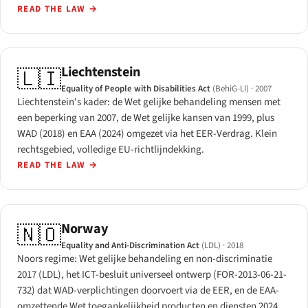
READ THE LAW
→
Liechtenstein
🇱🇮
Equality of People with Disabilities Act
(BehiG-LI)
· 2007
Liechtenstein's kader: de Wet gelijke behandeling mensen met
een beperking van 2007, de Wet gelijke kansen van 1999, plus
WAD (2018) en EAA (2024) omgezet via het EER-Verdrag. Klein
rechtsgebied, volledige EU-richtlijndekking.
READ THE LAW
→
Norway
🇳🇴
Equality and Anti-Discrimination Act
(LDL)
· 2018
Noors regime: Wet gelijke behandeling en non-discriminatie
2017 (LDL), het ICT-besluit universeel ontwerp (FOR-2013-06-21-
732) dat WAD-verplichtingen doorvoert via de EER, en de EAA-
omzettende Wet toegankelijkheid producten en diensten 2024,