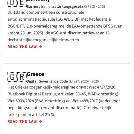
🇩🇪
Barrierefreiheitsstärkungsgesetz
(BFSG)
· 2025
Duitsland combineert een constitutionele
antidiscriminatieclausule (GG Art. 3(3)) met het federale
BGG/BITV 2.0-overheidsregime, de EAA-omzettende BFSG (van
kracht 28 juni 2025), de AGG-antidiscriminatiewet en 16
deelstatelijke toegankelijkheidswetten.
READ THE LAW
→
Greece
🇬🇷
Digital Governance Code
(L4727/2020)
· 2020
Het Griekse toegankelijkheidsregime omvat Wet 4727/2020
(Wetboek Digitaal Bestuur, artikelen 38–45, WAD-omzetting),
Wet 5099/2024 (EAA-omzetting) en Wet 4488/2017 (kader voor
beperkingsrechten en antidiscriminatie). Grondwettelijk
ankerpunt in artikel 21(6).
READ THE LAW
→