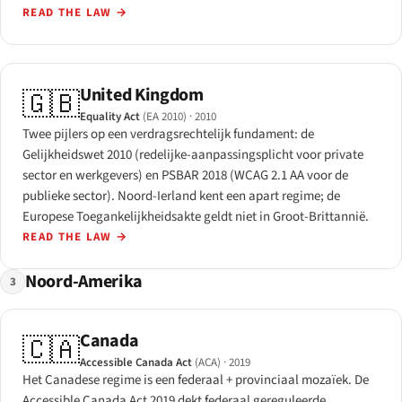
READ THE LAW
→
United Kingdom
🇬🇧
Equality Act
(EA 2010)
· 2010
Twee pijlers op een verdragsrechtelijk fundament: de
Gelijkheidswet 2010 (redelijke-aanpassingsplicht voor private
sector en werkgevers) en PSBAR 2018 (WCAG 2.1 AA voor de
publieke sector). Noord-Ierland kent een apart regime; de
Europese Toegankelijkheidsakte geldt niet in Groot-Brittannië.
READ THE LAW
→
Noord-Amerika
3
Canada
🇨🇦
Accessible Canada Act
(ACA)
· 2019
Het Canadese regime is een federaal + provinciaal mozaïek. De
Accessible Canada Act 2019 dekt federaal gereguleerde