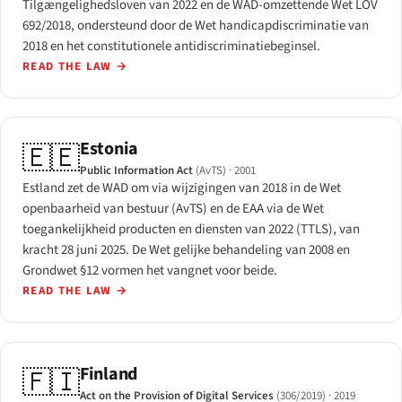
Tilgængelighedsloven van 2022 en de WAD-omzettende Wet LOV
692/2018, ondersteund door de Wet handicapdiscriminatie van
2018 en het constitutionele antidiscriminatiebeginsel.
READ THE LAW
→
Estonia
🇪🇪
Public Information Act
(AvTS)
· 2001
Estland zet de WAD om via wijzigingen van 2018 in de Wet
openbaarheid van bestuur (AvTS) en de EAA via de Wet
toegankelijkheid producten en diensten van 2022 (TTLS), van
kracht 28 juni 2025. De Wet gelijke behandeling van 2008 en
Grondwet §12 vormen het vangnet voor beide.
READ THE LAW
→
Finland
🇫🇮
Act on the Provision of Digital Services
(306/2019)
· 2019