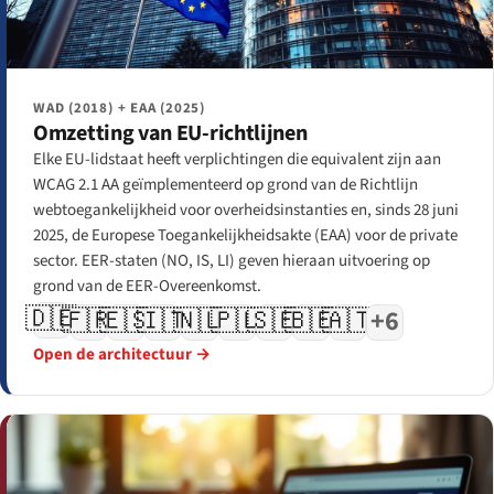
WAD (2018) + EAA (2025)
Omzetting van EU-richtlijnen
Elke EU-lidstaat heeft verplichtingen die equivalent zijn aan
WCAG 2.1 AA geïmplementeerd op grond van de Richtlijn
webtoegankelijkheid voor overheidsinstanties en, sinds 28 juni
2025, de Europese Toegankelijkheidsakte (EAA) voor de private
sector. EER-staten (NO, IS, LI) geven hieraan uitvoering op
grond van de EER-Overeenkomst.
🇩🇪
🇫🇷
🇪🇸
🇮🇹
🇳🇱
🇵🇱
🇸🇪
🇧🇪
🇦🇹
+6
Open de architectuur →