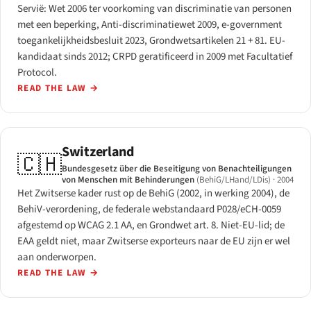
Servië: Wet 2006 ter voorkoming van discriminatie van personen
met een beperking, Anti-discriminatiewet 2009, e-government
toegankelijkheidsbesluit 2023, Grondwetsartikelen 21 + 81. EU-
kandidaat sinds 2012; CRPD geratificeerd in 2009 met Facultatief
Protocol.
READ THE LAW
→
Switzerland
🇨🇭
Bundesgesetz über die Beseitigung von Benachteiligungen
von Menschen mit Behinderungen
(BehiG/LHand/LDis)
· 2004
Het Zwitserse kader rust op de BehiG (2002, in werking 2004), de
BehiV-verordening, de federale webstandaard P028/eCH-0059
afgestemd op WCAG 2.1 AA, en Grondwet art. 8. Niet-EU-lid; de
EAA geldt niet, maar Zwitserse exporteurs naar de EU zijn er wel
aan onderworpen.
READ THE LAW
→