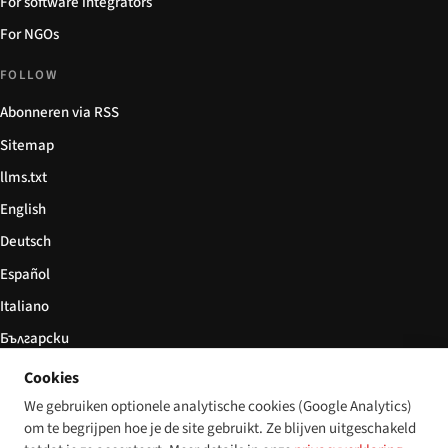
For software integrators
For NGOs
FOLLOW
Abonneren via RSS
Sitemap
llms.txt
English
Deutsch
Español
Italiano
Български
简体中文
Cookies
We gebruiken optionele analytische cookies (Google Analytics)
om te begrijpen hoe je de site gebruikt. Ze blijven uitgeschakeld