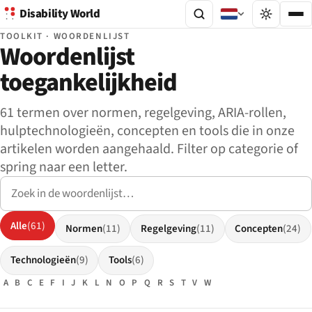
Disability World
TOOLKIT · WOORDENLIJST
Woordenlijst
toegankelijkheid
61 termen over normen, regelgeving, ARIA-rollen,
hulptechnologieën, concepten en tools die in onze
artikelen worden aangehaald. Filter op categorie of
spring naar een letter.
Zoek in de woordenlijst
Alle
(61)
Normen
(11)
Regelgeving
(11)
Concepten
(24)
Technologieën
(9)
Tools
(6)
A
B
C
E
F
I
J
K
L
N
O
P
Q
R
S
T
V
W