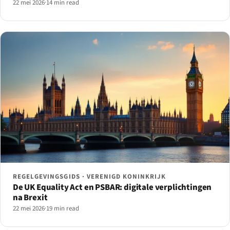
22 mei 2026
·
14 min read
REGELGEVINGSGIDS · VERENIGD KONINKRIJK
De UK Equality Act en PSBAR: digitale verplichtingen
na Brexit
22 mei 2026
·
19 min read