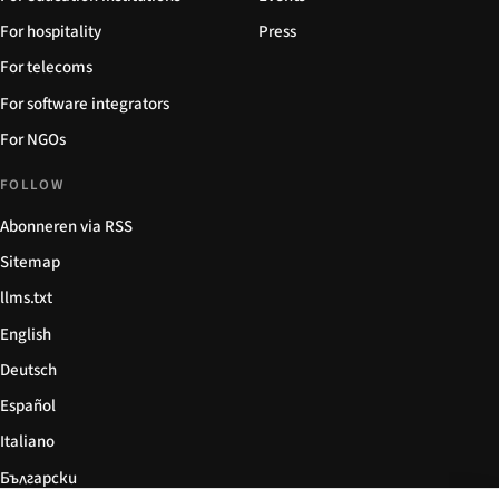
For hospitality
Press
For telecoms
For software integrators
For NGOs
FOLLOW
Abonneren via RSS
Sitemap
llms.txt
English
Deutsch
Español
Italiano
Български