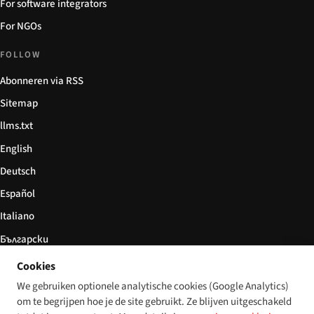
For software integrators
For NGOs
FOLLOW
Abonneren via RSS
Sitemap
llms.txt
English
Deutsch
Español
Italiano
Български
简体中文
Cookies
We gebruiken optionele analytische cookies (Google Analytics)
om te begrijpen hoe je de site gebruikt. Ze blijven uitgeschakeld