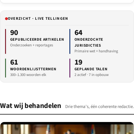
OVERZICHT · LIVE TELLINGEN
90
64
GEPUBLICEERDE ARTIKELEN
ONDERZOCHTE
Onderzoeken + reportages
JURISDICTIES
Primaire wet + handhaving
61
19
WOORDENLIJSTTERMEN
GEPLANDE TALEN
300–1.300 woorden elk
2 actief · 7 in opbouw
Wat wij behandelen
Drie thema's, één coherente redactie.