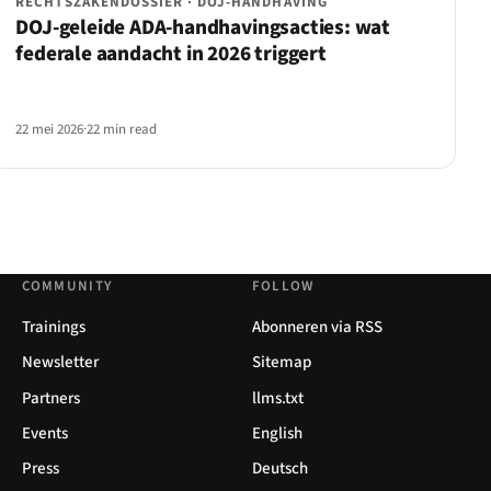
RECHTSZAKENDOSSIER · DOJ-HANDHAVING
DOJ-geleide ADA-handhavingsacties: wat
federale aandacht in 2026 triggert
22 mei 2026
·
22 min read
COMMUNITY
FOLLOW
Trainings
Abonneren via RSS
Newsletter
Sitemap
Partners
llms.txt
Events
English
Press
Deutsch