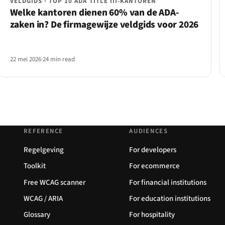
VELDGIDS · TOP 10 ADA TITLE III-KANTOREN
Welke kantoren dienen 60% van de ADA-
zaken in? De firmagewijze veldgids voor 2026
22 mei 2026
·
24 min read
REFERENCE
AUDIENCES
Regelgeving
For developers
Toolkit
For ecommerce
Free WCAG scanner
For financial institutions
WCAG / ARIA
For education institutions
Glossary
For hospitality