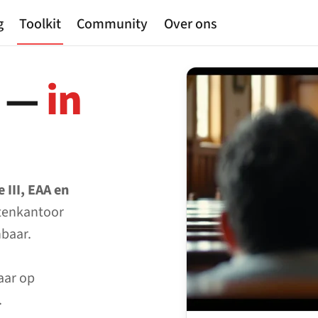
g
Toolkit
Community
Over ons
r —
in
 III, EAA en
tenkantoor
nbaar.
aar op
.