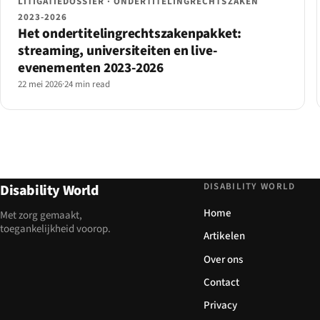
LITIGATIEDOSSIER · ONDERTITELINGRECHTSZAKEN
2023-2026
Het ondertitelingrechtszakenpakket:
streaming, universiteiten en live-
evenementen 2023-2026
22 mei 2026
·
24 min read
DISABILITY WORLD
Disability World
Home
Met zorg gemaakt,
toegankelijkheid voorop.
Artikelen
Over ons
Contact
Privacy