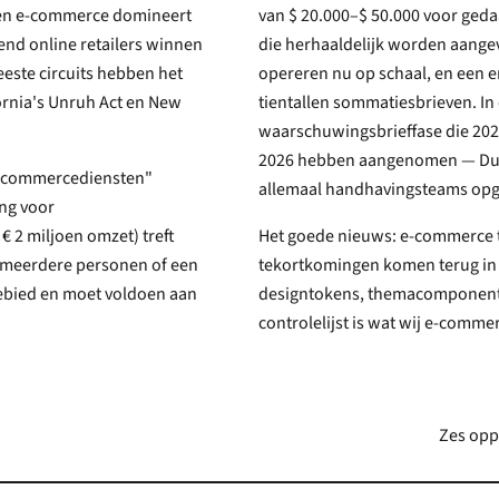
, en e-commerce domineert
van $ 20.000–$ 50.000 voor gedaagd
end online retailers winnen
die herhaaldelijk worden aangevalle
este circuits hebben het
opereren nu op schaal, en een enk
ia's Unruh Act en New
tientallen sommatiesbrieven. In
waarschuwingsbrieffase die 2025 dom
2026 hebben aangenomen — Duitslan
-commercediensten"
allemaal handhavingsteams opg
t
Het goede nieuws: e-commerce t
tekortkomingen komen terug in bi
designtokens, themacomponente
controlelijst is wat wij e-comm
Zes oppe