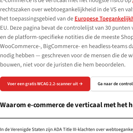
E-commerce is de verticaal met het hoogste risico op
rechtszaken over webtoegankelijkheid in de VS en valt
het toepassingsgebied van de
Europese Toegankelijk
EU. Deze pagina bevat de controlelijst van 30 punten
en de platform-specifieke notities die de meeste Shop
WooCommerce-, BigCommerce- en headless-teams da
nodig hebben — geschreven voor de mensen die de 
bouwen, niet voor de juristen die hem beoordelen.
Voer een gratis WCAG 2.2-scanner uit →
Ga naar de control
Waarom e-commerce de verticaal met het ho
In de Verenigde Staten zijn ADA Title III-klachten over webtoeganke