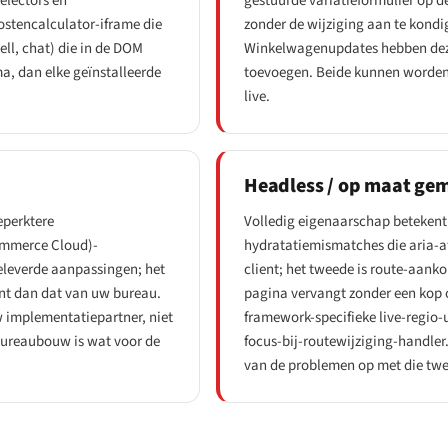
electors en
gestuurde variatieformulier op 
kostencalculator-iframe die
zonder de wijziging aan te kondig
ll, chat) die in de DOM
Winkelwagenupdates hebben deze
a, dan elke geïnstalleerde
toevoegen. Beide kunnen worden 
live.
Headless / op maat gema
eperktere
Volledig eigenaarschap betekent
ommerce Cloud)-
hydratatiemismatches die aria-at
eleverde aanpassingen; het
client; het tweede is route-aank
ant dan dat van uw bureau.
pagina vervangt zonder een kop 
w
implementatiepartner, niet
framework-specifieke live-regio-ut
 bureaubouw is wat voor de
focus-bij-routewijziging-handler
van de problemen op met die twe