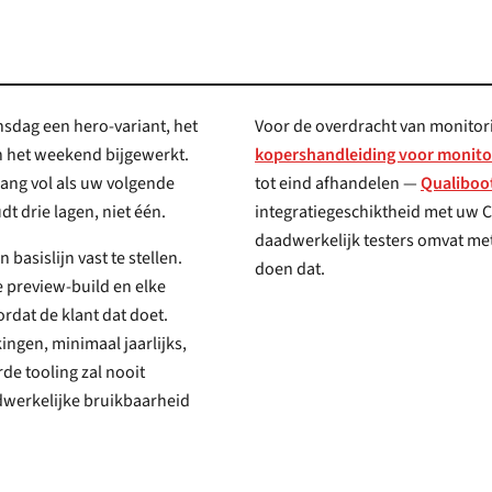
ag een hero-variant, het
Voor de overdracht van monitor
n het weekend bijgewerkt.
kopershandleiding voor monito
ang vol als uw volgende
tot eind afhandelen —
Qualiboo
 drie lagen, niet één.
integratiegeschiktheid met uw CI en of het handmatige auditnetwerk v
daadwerkelijk testers omvat met de beperkingen die uw klan
doen dat.
ingen, minimaal jaarlijks,