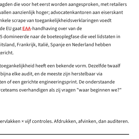
en die voor het eerst worden aangesproken, met retailers
n aanzienlijk hoger; advocatenkantoren aan eiserskant
ele scrape van toegankelijkheidsverklaringen voedt
 de EU gaat
EAA
-handhaving over van de
ineerde naar de boeteoplegfase die veel lidstaten in
d, Frankrijk, Italië, Spanje en Nederland hebben
ericht.
oegankelijkheid heeft een bekende vorm. Dezelfde twaalf
jna elke audit, en de meeste zijn herstelbaar via
n of een gerichte engineeringsprint. De onderstaande
erceteams overhandigen als zij vragen "waar beginnen we?"
rvlakken × vijf controles. Afdrukken, afvinken, dan auditeren.