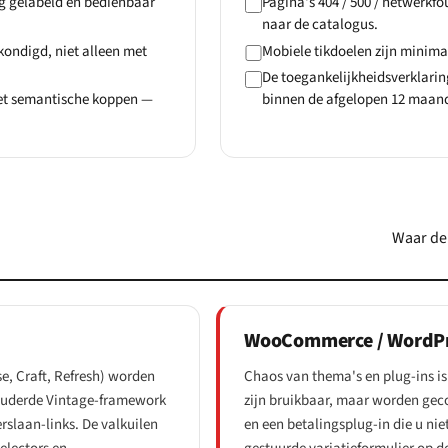
ig gelabeld en bedienbaar
Pagina's 404 / 500 / netwerkf
naar de catalogus.
ondigd, niet alleen met
Mobiele tikdoelen zijn minima
De toegankelijkheidsverklarin
met semantische koppen —
binnen de afgelopen 12 maan
Waar de 
WooCommerce / WordP
e, Craft, Refresh) worden
Chaos van thema's en plug-ins i
erouderde Vintage-framework
zijn bruikbaar, maar worden gec
rslaan-links. De valkuilen
en een betalingsplug-in die u nie