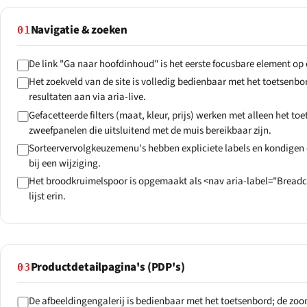
Navigatie & zoeken
01
De link "Ga naar hoofdinhoud" is het eerste focusbare element op 
Het zoekveld van de site is volledig bedienbaar met het toetsenbo
resultaten aan via aria-live.
Gefacetteerde filters (maat, kleur, prijs) werken met alleen het t
zweefpanelen die uitsluitend met de muis bereikbaar zijn.
Sorteervervolgkeuzemenu's hebben expliciete labels en kondigen 
bij een wijziging.
Het broodkruimelspoor is opgemaakt als <nav aria-label="Brea
lijst erin.
Productdetailpagina's (PDP's)
03
De afbeeldingengalerij is bedienbaar met het toetsenbord; de z