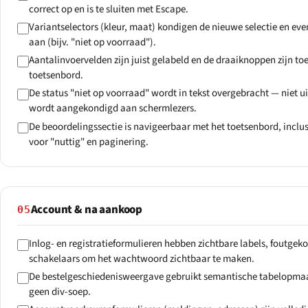
correct op en is te sluiten met Escape.
Variantselectors (kleur, maat) kondigen de nieuwe selectie en eve
aan (bijv. "niet op voorraad").
Aantalinvoervelden zijn juist gelabeld en de draaiknoppen zijn toe
toetsenbord.
De status "niet op voorraad" wordt in tekst overgebracht — niet ui
wordt aangekondigd aan schermlezers.
De beoordelingssectie is navigeerbaar met het toetsenbord, inclu
voor "nuttig" en paginering.
Account & na aankoop
05
Inlog- en registratieformulieren hebben zichtbare labels, foutgek
schakelaars om het wachtwoord zichtbaar te maken.
De bestelgeschiedenisweergave gebruikt semantische tabelopmaa
geen div-soep.