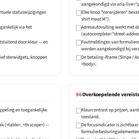
aangekondigd via aria-live="p
ntuele statuswijzigingen
Elke knop "Verwijderen" bevat
shirt maat M").
gankelijk via het
Adresautovulling werkt met d
(autocomplete="street-address
tsluitend door kleur — en
Foutmeldingen van formuliere
worden aangekondigd bij ver
sief sterwidgets, knoppen
De betaling-iframe (Stripe / A
<body>.
Overkoepelende vereist
06
oppeling en toegankelijke
Kleurcontrast op prijzen, aanb
toestand.
k (<table>, <th scope>) —
De focusindicator is zichtbaar
formulierbesturingselementen