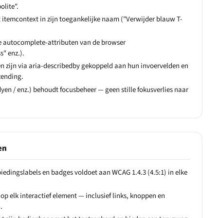
olite".
 itemcontext in zijn toegankelijke naam ("Verwijder blauw T-
e autocomplete-attributen van de browser
" enz.).
n zijn via aria-describedby gekoppeld aan hun invoervelden en
zending.
dyen / enz.) behoudt focusbeheer — geen stille fokusverlies naar
en
iedingslabels en badges voldoet aan WCAG 1.4.3 (4.5:1) in elke
 op elk interactief element — inclusief links, knoppen en
.