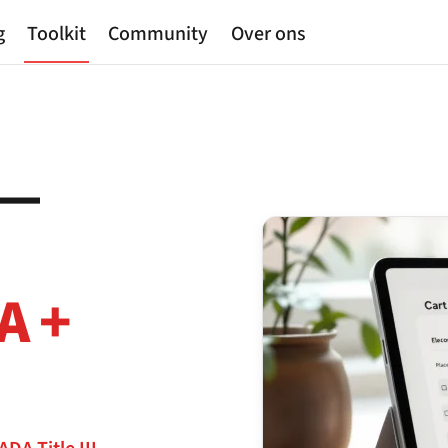
g
Toolkit
Community
Over ons
 —
A +