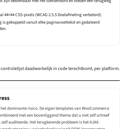
out zijn bedienbaar met het toetsenbord en bieden een terugweg
al 44×44 CSS-pixels (WCAG 2.5.5 Doelafmeting verbeterd).
g is gekoppeld vanuit elke paginavoettekst en gedateerd
den.
controlelijst daadwerkelijk in code terechtkomt, per platform.
ress
s het dominante risico. De eigen templates van WooCommerce
ombineerd met een bovenliggend thema dat u niet zelf schreef
t zelf auditeerde. Het terugkerende probleem is het AJAX-