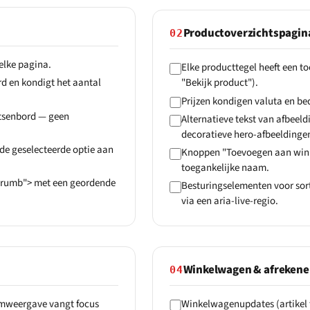
Productoverzichtspagina
02
elke pagina.
Elke producttegel heeft een t
rd en kondigt het aantal
"Bekijk product").
Prijzen kondigen valuta en bed
oetsenbord — geen
Alternatieve tekst van afbeel
decoratieve hero-afbeeldingen 
de geselecteerde optie aan
Knoppen "Toevoegen aan wink
toegankelijke naam.
dcrumb"> met een geordende
Besturingselementen voor sort
via een aria-live-regio.
Winkelwagen & afreken
04
oomweergave vangt focus
Winkelwagenupdates (artikel 