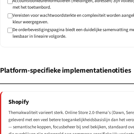
Accountvoorkeurenformulieren (meldingen, adressen) zijn volled
met het toetsenbord.
Vereisten voor wachtwoordsterkte en complexiteit worden aangek
kleur weergegeven.
De orderbevestigingspagina biedt een duidelijke samenvatting 
leesbaar in lineaire volgorde.
Platform-specifieke implementatienotities
Shopify
Themakwaliteit varieert sterk. Online Store 2.0-thema's (Dawn, Sens
geleverd met een veel betere toegankelijkheidsbasislijn dan het v
— semantische koppen, focusbeheer bij snel bekijken, standaard ove