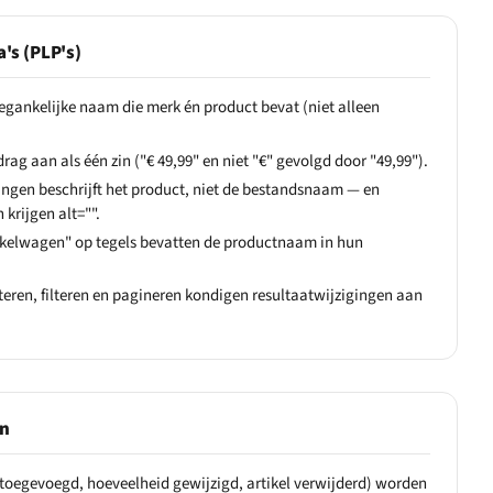
's (PLP's)
oegankelijke naam die merk én product bevat (niet alleen
rag aan als één zin ("€ 49,99" en niet "€" gevolgd door "49,99").
dingen beschrijft het product, niet de bestandsnaam — en
krijgen alt="".
elwagen" op tegels bevatten de productnaam in hun
eren, filteren en pagineren kondigen resultaatwijzigingen aan
en
toegevoegd, hoeveelheid gewijzigd, artikel verwijderd) worden