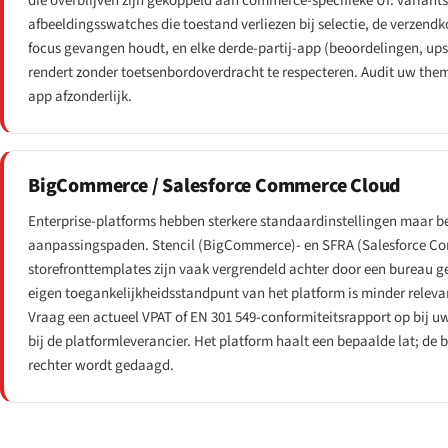
die overblijven zijn gekoppeld aan commerce-specifieke UI: variants
afbeeldingsswatches die toestand verliezen bij selectie, de verzend
focus gevangen houdt, en elke derde-partij-app (beoordelingen, upse
rendert zonder toetsenbordoverdracht te respecteren. Audit uw them
app afzonderlijk.
BigCommerce / Salesforce Commerce Cloud
Enterprise-platforms hebben sterkere standaardinstellingen maar b
aanpassingspaden. Stencil (BigCommerce)- en SFRA (Salesforce C
storefronttemplates zijn vaak vergrendeld achter door een bureau g
eigen toegankelijkheidsstandpunt van het platform is minder relev
Vraag een actueel VPAT of EN 301 549-conformiteitsrapport op bij
u
bij de platformleverancier. Het platform haalt een bepaalde lat; de
rechter wordt gedaagd.