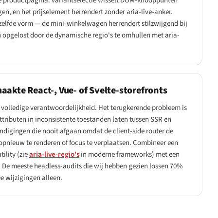
de productpagina: variantselectie wisselt DOM-knooppunten
en, en het prijselement herrendert zonder aria-live-anker.
lfde vorm — de mini-winkelwagen herrendert stilzwijgend bij
opgelost door de dynamische regio's te omhullen met aria-
akte React-, Vue- of Svelte-storefronts
 volledige verantwoordelijkheid. Het terugkerende probleem is
tributen in inconsistente toestanden laten tussen SSR en
ondigingen die nooit afgaan omdat de client-side router de
opnieuw te renderen of focus te verplaatsen. Combineer een
ility (zie
aria-live-regio's
in moderne frameworks) met een
. De meeste headless-audits die wij hebben gezien lossen 70%
e wijzigingen alleen.