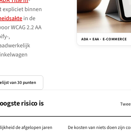
ADA Title III
-
 expliciet binnen
heidsakte
in de
 voor WCAG 2.2 AA
ify-,
ADA + EAA · E-COMMERCE
adwerkelijk
winkelwagen
elijst van 30 punten
ogste risico is
Twee 
lijkheid de afgelopen jaren
De kosten van niets doen zijn con