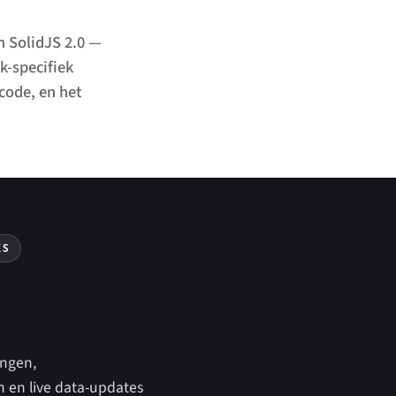
en SolidJS 2.0 —
k-specifiek
code, en het
KS
ingen,
n en live data-updates