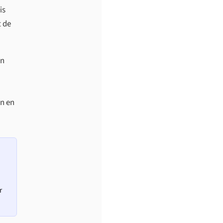
is
t de
en
n en
r