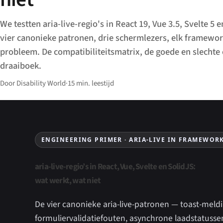
We testten aria-live-regio's in React 19, Vue 3.5, Svelte 5 
vier canonieke patronen, drie schermlezers, elk framewor
probleem. De compatibiliteitsmatrix, de goede en slechte 
draaiboek.
Door Disability World
·
15 min. leestijd
ENGINEERING PRIMER · ARIA-LIVE IN FRAMEWOR
aria-live-regio’s in React, Vue, Svelte en SolidJS:
wat werkt, wat niet
De vier canonieke aria-live-patronen — toast-meld
formuliervalidatiefouten, asynchrone laadstatusse