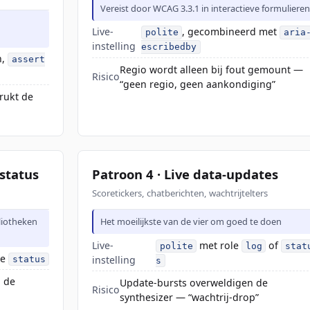
Vereist door WCAG 3.3.1 in interactieve formuliere
Live-
, gecombineerd met
polite
aria
instelling
escribedby
n,
assert
Regio wordt alleen bij fout gemount —
Risico
“geen regio, geen aankondiging”
rukt de
status
Patroon 4 · Live data-updates
Scoretickers, chatberichten, wachtrijtelters
liotheken
Het moeilijkste van de vier om goed te doen
Live-
met role
of
polite
log
stat
le
instelling
status
s
n de
Update-bursts overweldigen de
Risico
synthesizer — “wachtrij-drop”