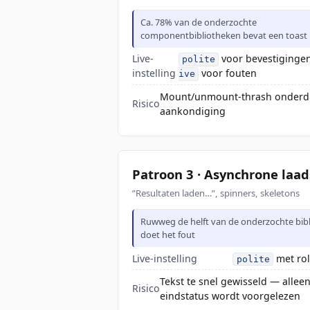
Ca. 78% van de onderzochte
componentbibliotheken bevat een toast
Live-
voor bevestiginge
polite
instelling
voor fouten
ive
Mount/unmount-thrash onderd
Risico
aankondiging
Patroon 3 · Asynchrone laad
”Resultaten laden…”, spinners, skeletons
Ruwweg de helft van de onderzochte bib
doet het fout
Live-instelling
met ro
polite
Tekst te snel gewisseld — allee
Risico
eindstatus wordt voorgelezen