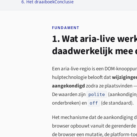
6. Het draaiboek
Conclusie
FUNDAMENT
1. Wat aria-live wer
daadwerkelijk mee 
Een aria-live-regio is een DOM-knoopp
hulptechnologie belooft dat
wijziginge
aangekondigd
zodra ze plaatsvinden — 
De waarden zijn
(aankondiging
polite
onderbreken) en
(de standaard).
off
Het mechanisme dat de aankondiging daa
browser opbouwt vanuit de gerenderde D
de browser een mutatie, de platform-toe