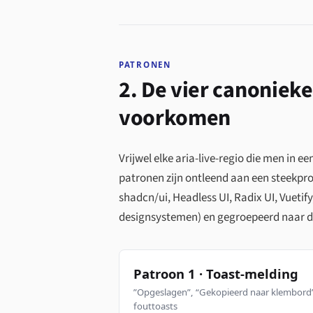
PATRONEN
2. De vier canoniek
voorkomen
Vrijwel elke aria-live-regio die men in ee
patronen zijn ontleend aan een steekpro
shadcn/ui, Headless UI, Radix UI, Vuetif
designsystemen) en gegroepeerd naar d
Patroon 1 · Toast-melding
”Opgeslagen”, “Gekopieerd naar klembord
fouttoasts