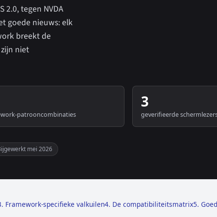
dJS 2.0, tegen NVDA
et goede nieuws: elk
work breekt de
zijn niet
3
ework-patrooncombinaties
geverifieerde schermlezer
Bijgewerkt mei 2026
3. Framework-specifieke valkuilen
4. De compatibiliteitsmatrix
5. Goed