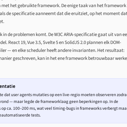
ken met het gebruikte framework. De enige taak van het framework 
als de specificatie aanneemt dat die eruitziet, op het moment da
et.
rk in de problemen komt. De W3C ARIA-specificatie gaat uit van e
. React 19, Vue 3.5, Svelte 5 en SolidJS 2.0 plannen elk DOM-
ler — en elke scheduler heeft andere invarianten. Het resultaat:
 manier geschreven, kan in het ene framework betrouwbaar werke
entatie
jkte dat user agents mutaties op een live-regio moeten observeren zodra
erond — maar legde de frameworklaag geen beperkingen op. In de
 op ca. 100–200 ms, wat veel timing-bugs in frameworks verbergt maa
eautomatiseerde tests.