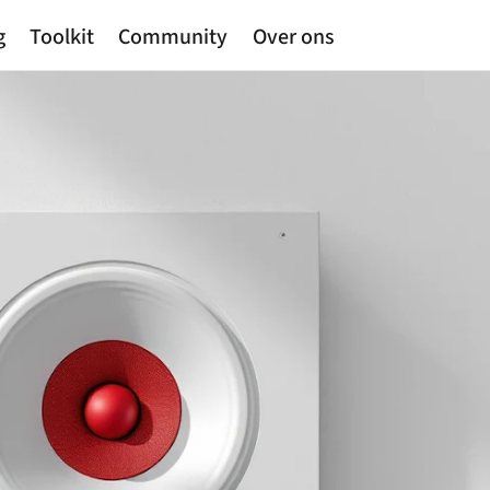
g
Toolkit
Community
Over ons