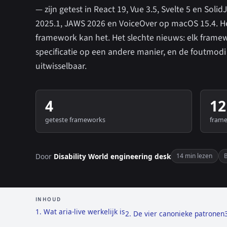
— zijn getest in React 19, Vue 3.5, Svelte 5 en Soli
2025.1, JAWS 2026 en VoiceOver op macOS 15.4. H
framework kan het. Het slechte nieuws: elk frame
specificatie op een andere manier, en de foutmodi 
uitwisselbaar.
4
12
geteste frameworks
fram
Door
Disability World engineering desk
14 min lezen
INHOUD
1. Wat aria-live werkelijk is
2. De vier canonieke patronen