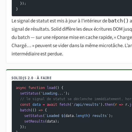
  });
}
Le signal de statut est mis à jour à l’intérieur de
a
batch()
signal de résultats. Solid diffère les deux écritures DOM jus
du batch — sur une réponse mise en cache rapide, « Charg
Chargé… » peuvent se vider dans la même microtâche. L’
intermédiaire est perdue.
SOLIDJS 2.0 · À FAIRE
async
 function
 load
() {
  setStatus
(
'Loading...'
);
  // le signal de statut se déclenche immédiatement, hor
  const
 data
 =
 await
 fetch
(
'/api/results'
).
then
(
r
 =>
 r.
j
  batch
(() 
=>
 {
    setStatus
(
`Loaded ${
data
.
length
} results`
);
    setResults
(data);
  });