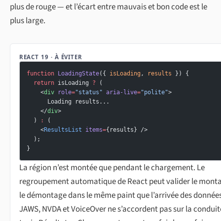
plus de rouge — et l’écart entre mauvais et bon code est le
plus large.
REACT 19 · À ÉVITER
function
 LoadingState
({ 
isLoading
, 
results
 }) {
  return
 isLoading 
?
 (
    <
div
 role
=
"status"
 aria-live
=
"polite"
>
      Loading results...
    </
div
>
  ) 
:
 (
    <
ResultsList
 items
=
{results} />
  );
}
La région n’est montée que pendant le chargement. Le
regroupement automatique de React peut valider le monta
le démontage dans le même paint que l’arrivée des donnée
JAWS, NVDA et VoiceOver ne s’accordent pas sur la conduit