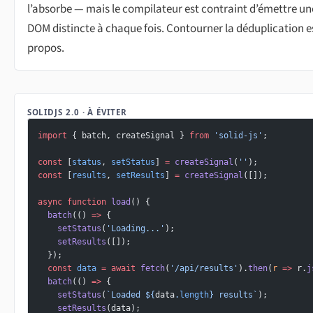
l’absorbe — mais le compilateur est contraint d’émettre u
DOM distincte à chaque fois. Contourner la déduplication es
propos.
SOLIDJS 2.0 · À ÉVITER
import
 { batch, createSignal } 
from
 'solid-js'
;
const
 [
status
, 
setStatus
] 
=
 createSignal
(
''
);
const
 [
results
, 
setResults
] 
=
 createSignal
([]);
async
 function
 load
() {
  batch
(() 
=>
 {
    setStatus
(
'Loading...'
);
    setResults
([]);
  });
  const
 data
 =
 await
 fetch
(
'/api/results'
).
then
(
r
 =>
 r.
j
  batch
(() 
=>
 {
    setStatus
(
`Loaded ${
data
.
length
} results`
);
    setResults
(data);