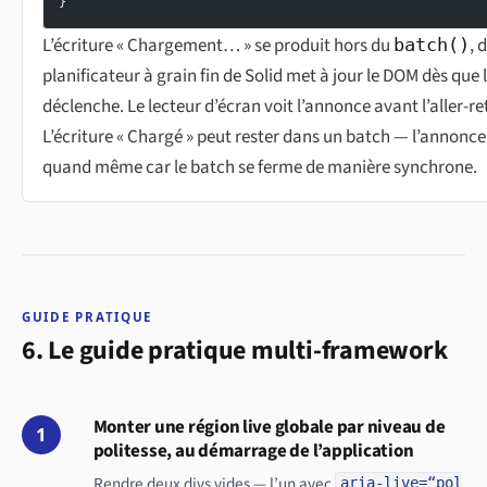
}
L’écriture « Chargement… » se produit hors du
, 
batch()
planificateur à grain fin de Solid met à jour le DOM dès que l
déclenche. Le lecteur d’écran voit l’annonce avant l’aller-r
L’écriture « Chargé » peut rester dans un batch — l’annonc
quand même car le batch se ferme de manière synchrone.
GUIDE PRATIQUE
6. Le guide pratique multi-framework
Monter une région live globale par niveau de
1
politesse, au démarrage de l’application
Rendre deux divs vides — l’un avec
aria-live=“pol