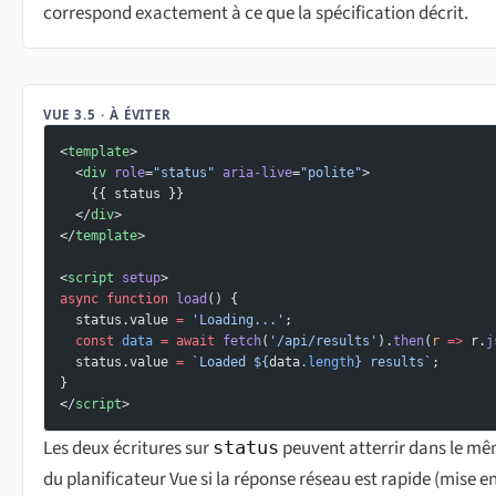
correspond exactement à ce que la spécification décrit.
VUE 3.5 · À ÉVITER
<
template
>
  <
div
 role
=
"status"
 aria-live
=
"polite"
>
    {{ status }}
  </
div
>
</
template
>
<
script
 setup
>
async
 function
 load
() {
  status.value 
=
 'Loading...'
;
  const
 data
 =
 await
 fetch
(
'/api/results'
).
then
(
r
 =>
 r.
j
  status.value 
=
 `Loaded ${
data
.
length
} results`
;
}
</
script
>
Les deux écritures sur
peuvent atterrir dans le mê
status
du planificateur Vue si la réponse réseau est rapide (mise e