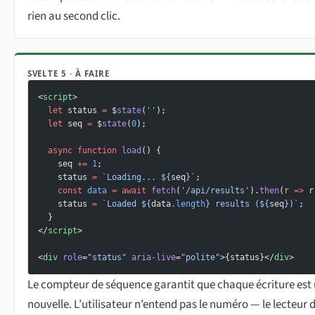
rien au second clic.
SVELTE 5 · À FAIRE
<
script
>
  let
 status 
=
 $
state
(
''
);
  let
 seq 
=
 $
state
(
0
);
  async
 function
 load
() {
    seq 
+=
 1
;
    status 
=
 `Loading... ${
seq
}`
;
    const
 data
 =
 await
 fetch
(
'/api/results'
).
then
(
r
 =>
 r
    status 
=
 `Loaded ${
data
.
length
} results (${
seq
})`
;
  }
</
script
>
<
div
 role
=
"status"
 aria-live
=
"polite"
>{status}</
div
>
Le compteur de séquence garantit que chaque écriture est
nouvelle. L’utilisateur n’entend pas le numéro — le lecteur 