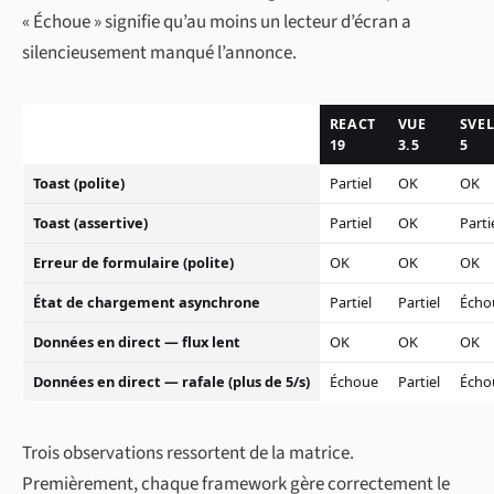
« Échoue » signifie qu’au moins un lecteur d’écran a
silencieusement manqué l’annonce.
REACT
VUE
SVEL
19
3.5
5
Toast (polite)
Partiel
OK
OK
Toast (assertive)
Partiel
OK
Parti
Erreur de formulaire (polite)
OK
OK
OK
État de chargement asynchrone
Partiel
Partiel
Écho
Données en direct — flux lent
OK
OK
OK
Données en direct — rafale (plus de 5/s)
Échoue
Partiel
Écho
Trois observations ressortent de la matrice.
Premièrement, chaque framework gère correctement le