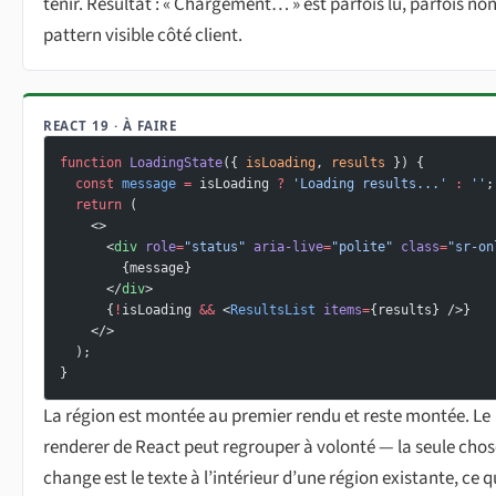
tenir. Résultat : « Chargement… » est parfois lu, parfois non
pattern visible côté client.
REACT 19 · À FAIRE
function
 LoadingState
({ 
isLoading
, 
results
 }) {
  const
 message
 =
 isLoading 
?
 'Loading results...'
 :
 ''
;
  return
 (
    <>
      <
div
 role
=
"status"
 aria-live
=
"polite"
 class
=
"sr-on
        {message}
      </
div
>
      {
!
isLoading 
&&
 <
ResultsList
 items
=
{results} />}
    </>
  );
}
La région est montée au premier rendu et reste montée. Le
renderer de React peut regrouper à volonté — la seule chos
change est le texte à l’intérieur d’une région existante, ce q