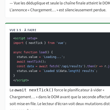
— Vue les déduplique et seule la chaîne finale atteint le DOM
L’annonce « Chargement… » est silencieusement perdue.
VUE 3.5 · À FAIRE
<
script
 setup
>
import
 { nextTick } 
from
 'vue'
;
async
 function
 load
() {
  status.value 
=
 'Loading...'
;
  await
 nextTick
();
  const
 data
 =
 await
 fetch
(
'/api/results'
).
then
(
r
 =>
 r.
j
  status.value 
=
 `Loaded ${
data
.
length
} results`
;
}
</
script
>
Le
force le planificateur à vider «
await nextTick()
Chargement… » dans le DOM avant que la seconde affectat
soit mise en file. Le lecteur d’écran voit deux mutations dist