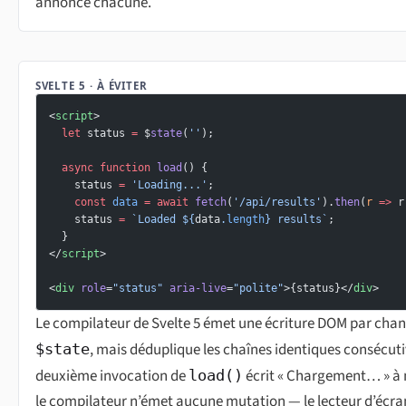
annonce chacune.
SVELTE 5 · À ÉVITER
<
script
>
  let
 status 
=
 $
state
(
''
);
  async
 function
 load
() {
    status 
=
 'Loading...'
;
    const
 data
 =
 await
 fetch
(
'/api/results'
).
then
(
r
 =>
 r
    status 
=
 `Loaded ${
data
.
length
} results`
;
  }
</
script
>
<
div
 role
=
"status"
 aria-live
=
"polite"
>{status}</
div
>
Le compilateur de Svelte 5 émet une écriture DOM par ch
, mais déduplique les chaînes identiques consécuti
$state
deuxième invocation de
écrit « Chargement… » à
load()
le compilateur n’émet aucune mutation — le lecteur d’écra