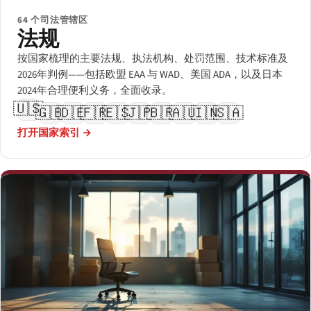
64 个司法管辖区
法规
按国家梳理的主要法规、执法机构、处罚范围、技术标准及
2026年判例——包括欧盟 EAA 与 WAD、美国 ADA，以及日本
2024年合理便利义务，全面收录。
🇺🇸
🇬🇧
🇩🇪
🇫🇷
🇪🇸
🇯🇵
🇧🇷
🇦🇺
🇮🇳
🇸🇦
打开国家索引 →