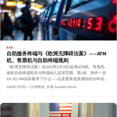
EAA
自助服务终端与《欧洲无障碍法案》——ATM
机、售票机与自助终端规则
《欧洲无障碍法案》自2025年6月28日起将ATM机、售票机、
值机自助终端和支付终端纳入监管范围。第2条、附件一及
EN 301 549实际要求了什么——以及那条使其缓和的20年祖父
条款。
2026年7月9日
·
1 分钟阅读
·
作者 Disability World