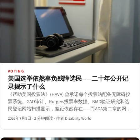
VOTING
美国选举依然辜负残障选民——二十年公开记
录揭示了什么
《帮助美国投票法》(HAVA) 曾承诺每个投票站配备无障碍投
票系统。GAO审计、Rutgers投票率数据、BMD验证研究和选
民登记网站扫描显示，差距依然存在——而ADA第二章的网站
合规截止日期即将在2027年到来。
2026年7月9日
·
2 分钟阅读
·
作者 Disability World