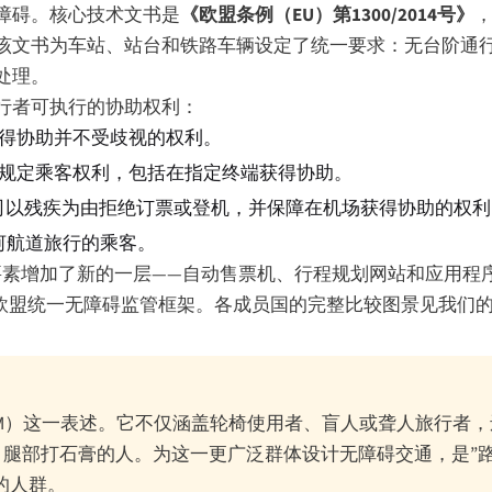
障碍。核心技术文书是
《欧盟条例（EU）第1300/2014号》
，
该文书为车站、站台和铁路车辆设定了统一要求：无台阶通
处理。
行者可执行的协助权利：
客获得协助并不受歧视的权利。
1号》规定乘客权利，包括在指定终端获得协助。
航空公司以残疾为由拒绝订票或登机，并保障在机场获得协助的权
内河航道旅行的乘客。
要素增加了新的一层——自动售票机、行程规划网站和应用程
欧盟统一无障碍监管框架。各成员国的完整比较图景见我们
RM）这一表述。它不仅涵盖轮椅使用者、盲人或聋人旅行者
腿部打石膏的人。为这一更广泛群体设计无障碍交通，是”路
的人群。