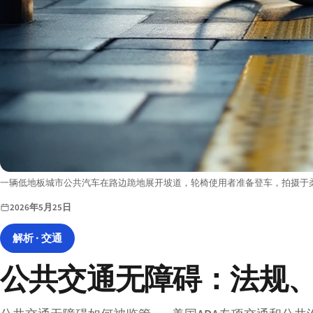
Image description:
一辆低地板城市公共汽车在路边跪地展开坡道，轮椅使用者准备登车，拍摄于
2026年5月25日
解析 · 交通
公共交通无障碍：法规