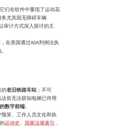
而它们在软件中重现了运动花
服务尤其因无障碍车辆
以审计方式深入探讨的主
，在美国通过ADA判例法执
陷。
道的
老旧铁路车站
；不可
抵达前无法获知电梯已停用
的数字前端
。
护预算、工作人员文化和执
的
运动史
、
国家法规索引
，