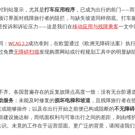
时到站显示，尤其是
打车应用程序
，已成为出行的前门——
预订界面对残障旅行者的阻拦，与缺失坡道同样彻底。打车
受投诉和诉讼压力——这是我们在
移动应用与残障乘客
一文中
同：
WCAG 2.2
成功准则，在欧盟通过《欧洲无障碍法案》执行
过免费
无障碍扫描
发现购票网站或行程规划工具中的明显缺
不齐。各国普遍存在的反复故障点高度一致：没有无台阶通
助服务
；未能及时修复的
损坏电梯和坡道
，且残障旅行者在
意或能够操作；以及在出行开始之前便已构成阻断的
不无障碍
新建设施达标，而纸面权利与可靠出行之间的差距，则由维
共识。未竟的工作在于运营层面。更广泛的背景，请阅读我们