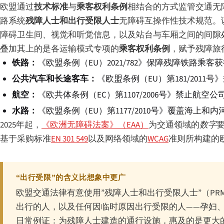
欧盟通过
技术标准
与
乘客权利条例
相结合的方式监管交通无
路系统
残障人士和出行受限人士
无障碍互操作性技术规范。
障碍卫生间、视觉和听觉信息，以及站台与车厢之间的间隙
叠加其上的是各运输模式专项的
乘客权利条例
，赋予残障旅
铁路：
《欧盟条例（EU）2021/782》保障残障铁路乘
公共汽车和长途客车：
《欧盟条例（EU）第181/201
航空：
《欧共体条例（EC）第1107/2006号》禁止
水路：
《欧盟条例（EU）第1177/2010号》覆盖海上和
2025年起，
《欧洲无障碍法案》（EAA）
为交通领域的
数字
基于采购标准
EN 301 549
以及网络领域的
WCAG
准则所构建的
“出行受限”的含义比想象中更广
欧盟交通法律有意使用”残障人士和出行受限人士”（P
出行的人，以及任何因临时原因出行受限的人——孕妇、
日常例证：为残障人士建造的通行设施，惠及的是更大