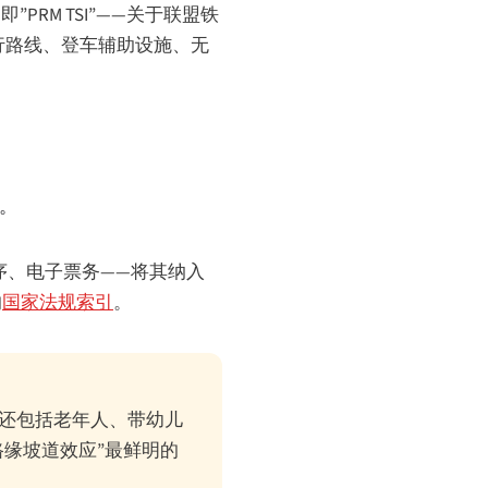
即”PRM TSI”——关于联盟铁
行路线、登车辅助设施、无
利。
序、电子票务——将其纳入
的
国家法规索引
。
，还包括老年人、带幼儿
缘坡道效应”最鲜明的