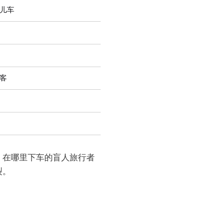
儿车
客
、在哪里下车的盲人旅行者
裂。