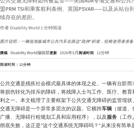
公共交通无障碍如何被监管——美国ADA专项交通和公共
盟PRM TSI和乘客权利条例、英国PSVAR——以及从站
续存在的差距。
作者 Disability World
·
1 分钟阅读
图片说明：一辆低地板城市公共汽车在路边”跪伸”斜坡，轮椅使用者准
Disability World编辑部
2026年5月
12分钟
撰稿
更新
阅读时间
阅读时间：12分钟
公共交通是残疾社会模式最具体的体现之处。一辆有台阶而
将损伤转化为排斥的障碍，将残障人士与工作、医疗、教育
利之一。本文梳理了主要框架下公共交通无障碍的监管现状
交通无障碍是一个异常多层次的议题。它横跨
车辆
（坡道、
广播、无障碍行程规划工具和应用程序），以及
服务
（工作
彻底失败，这正是”这个交通系统无障碍吗？“从来没有简单