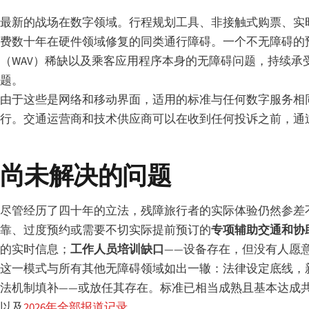
最新的战场在数字领域。行程规划工具、非接触式购票、实
费数十年在硬件领域修复的同类通行障碍。一个不无障碍的
（WAV）稀缺以及乘客应用程序本身的无障碍问题，持续承
题。
由于这些是网络和移动界面，适用的标准与任何数字服务相
行。交通运营商和技术供应商可以在收到任何投诉之前，通
尚未解决的问题
尽管经历了四十年的立法，残障旅行者的实际体验仍然参差
靠、过度预约或需要不切实际提前预订的
专项辅助交通和协
的实时信息；
工作人员培训缺口
——设备存在，但没有人愿
这一模式与所有其他无障碍领域如出一辙：法律设定底线，
法机制填补——或放任其存在。标准已相当成熟且基本达成
以及
2026年全部报道记录
。