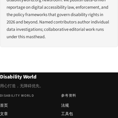
reportage on digital accessibility law, enforcement, and
the policy frameworks that govern disability rights in
2026 and beyond. Named contributors author individual
data investigations; collaborative editorial work runs
under this masthead.
Disability World
用心打造，无障碍优先。
DISABILITY WORLD
参考资料
首页
法规
文章
工具包