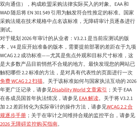
双向通信），构成欧盟采购法律实际买入的对象。EAA 和
WAD 随后将 EN 301 549 引用为触发符合性推定的标准。国家
采购法规在技术规格中点名该标准，无障碍审计员逐条进行
测试。
对于规划 2026 年审计的从业者：V3.2.1 是当前应测试的版
本，V4 是应开始准备的版本，需要提前部署的差距在于九项
WCAG 2.2 成功标准——尤其是焦点外观和目标尺寸标准，这
是大多数产品目前悄然不合规的地方。最快发现您的网站已
触犯哪些 2.2 标准的方法，是对具有代表性的页面进行一次
免费 WCAG 2.2 扫描
。关于该标准如何与国家执法互动的 2026
年更广泛记录，请参见
Disability World 文章索引
；关于 EAA
在各成员国首年执法情况，请参见
EAA 解读
。关于将 V3.2.1
加 2.2 差距转化为实际审计的操作方法，请参见
WCAG 2.2 合
规逐步手册
；关于在审计之间维持合规的监控平台，请参见
2026 无障碍监控购买指南
。