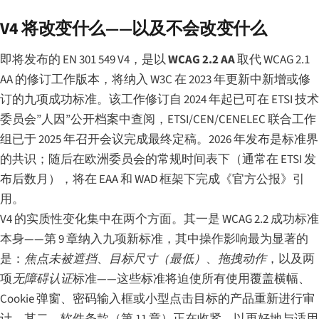
V4 将改变什么——以及不会改变什么
即将发布的 EN 301 549 V4，是以
WCAG 2.2 AA
取代 WCAG 2.1
AA 的修订工作版本，将纳入 W3C 在 2023 年更新中新增或修
订的九项成功标准。该工作修订自 2024 年起已可在 ETSI 技术
委员会”人因”公开档案中查阅，ETSI/CEN/CENELEC 联合工作
组已于 2025 年召开会议完成最终定稿。2026 年发布是标准界
的共识；随后在欧洲委员会的常规时间表下（通常在 ETSI 发
布后数月），将在 EAA 和 WAD 框架下完成《官方公报》引
用。
V4 的实质性变化集中在两个方面。其一是 WCAG 2.2 成功标准
本身——第 9 章纳入九项新标准，其中操作影响最为显著的
是：
焦点未被遮挡
、
目标尺寸（最低）
、
拖拽动作
，以及两
项
无障碍认证
标准——这些标准将迫使所有使用覆盖横幅、
Cookie 弹窗、密码输入框或小型点击目标的产品重新进行审
计。其二，软件条款（第 11 章）正在收紧，以更好地与适用