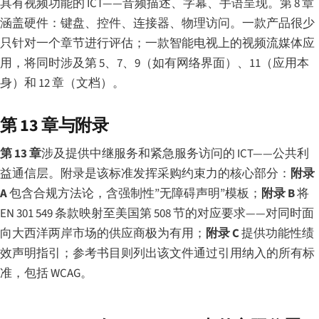
具有视频功能的 ICT——音频描述、字幕、手语呈现。第 8 章
涵盖硬件：键盘、控件、连接器、物理访问。一款产品很少
只针对一个章节进行评估；一款智能电视上的视频流媒体应
用，将同时涉及第 5、7、9（如有网络界面）、11（应用本
身）和 12 章（文档）。
第 13 章与附录
第 13 章
涉及提供中继服务和紧急服务访问的 ICT——公共利
益通信层。附录是该标准发挥采购约束力的核心部分：
附录
A
包含合规方法论，含强制性”无障碍声明”模板；
附录 B
将
EN 301 549 条款映射至美国第 508 节的对应要求——对同时面
向大西洋两岸市场的供应商极为有用；
附录 C
提供功能性绩
效声明指引；参考书目则列出该文件通过引用纳入的所有标
准，包括 WCAG。