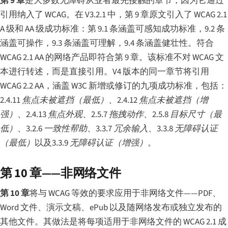
第 9 章
是大多数无障碍从业者最先接触的章节，因为它通过
引用纳入了 WCAG。在 V3.2.1 中，第 9 章原文引入了 WCAG 2.1
A 级和 AA 级成功标准：第 9.1 条涵盖可感知成功标准，9.2 条
涵盖可操作，9.3 条涵盖可理解，9.4 条涵盖健壮性。符合
WCAG 2.1 AA 的网络产品即符合第 9 章。该标准不对 WCAG 文
本进行转述，而是直接引用。V4 版本的同一章节将引用
WCAG 2.2 AA，涵盖 W3C 新增或修订的九项成功标准，包括：
2.4.11 焦点未被遮挡（最低）
、
2.4.12 焦点未被遮挡（增
强）
、
2.4.13 焦点外观
、
2.5.7 拖拽动作
、
2.5.8 目标尺寸（最
低）
、
3.2.6 一致性帮助
、
3.3.7 冗余输入
、
3.3.8 无障碍认证
（最低）
以及
3.3.9 无障碍认证（增强）
。
第 10 章——非网络文件
第 10 章
将与 WCAG 等效的要求应用于非网络文件——PDF、
Word 文件、演示文稿、ePub 以及随网络发布或独立发布的
其他文件。其做法是将每项适用于非网络文件的 WCAG 2.1 成