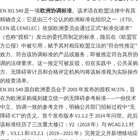
EN 301 549 是一项
欧洲协调标准
。该术语在欧盟法律中有其
精确含义：它是由三个公认的欧洲标准化组织之一（ETSI、
CEN 或 CENELEC）依据欧洲委员会通过正式”标准化请求”
（也称”授权”）发出的委托而制定的标准，随后在《欧盟官
方公报》中被引用，赋予其对相应欧盟立法的”符合性推定”
效力。符合该协调标准的产品或服务，即被推定符合其所协
调的法律要求。这一推定可被反驳，但在实践中，公共采购
方、无障碍审计员和合格评定机构均将该标准视为实际操作
的核查清单。
EN 301 549 源自欧洲委员会于 2005 年发布的授权 M/376，旨
在为欧洲采购规则建立统一的无障碍参考标准——一份技术
中立、协调一致的参考文件，明确公共部门招标过程中”无
障碍 ICT”的含义。首个发布版本 V1.1.2 于 2014 年问世。此后
该标准经历了三次重大修订：V2（2018 年）与 WCAG 2.1 对
齐，V3.1.1 和 V3.2.1（2019—2021 年）完善定义并新增移动应