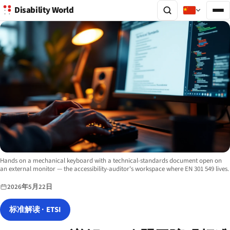
Disability World
Image description:
Hands on a mechanical keyboard with a technical-standards document open on
an external monitor — the accessibility-auditor's workspace where EN 301 549 lives.
2026年5月22日
标准解读 · ETSI