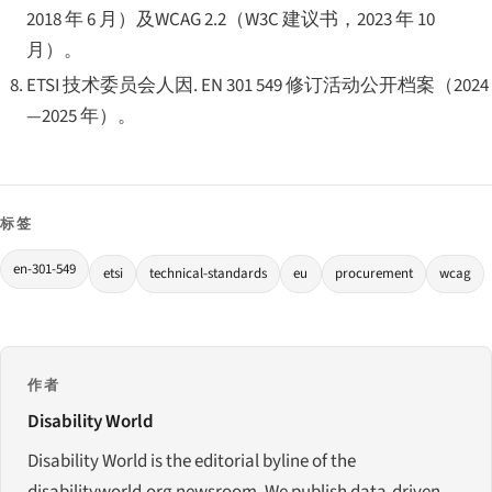
2018 年 6 月）及
WCAG 2.2
（W3C 建议书，2023 年 10
月）。
ETSI 技术委员会人因. EN 301 549 修订活动公开档案（2024
—2025 年）。
标签
en-301-549
etsi
technical-standards
eu
procurement
wcag
作者
Disability World
Disability World is the editorial byline of the
disabilityworld.org newsroom. We publish data-driven