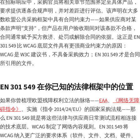
在招标响应中，采购官员将相关章节范围界定至具体产品，
要求提供逐条合规声明，并对差距进行评估。该声明在大多
数欧盟公共采购框架中具有合同约束力——如果供应商对某
条款声明”支持”，但产品在用户验收期间对该条款不合格，
合同通常赋予买方救济、处罚或解除合同的依据。这正是 EN
301 549 比 WCAG 底层文件具有更强商业约束力的原因：
WCAG 是 W3C 建议书，不具备采购效力；EN 301 549 才是合同
所引用的文件。
EN 301 549 在你已知的法律框架中的位置
如果你曾梳理欧盟残障权利立法的脉络——
EAA
、
《网络无障
碍指令》
、实施《指令 2014/24/EU》的国家采购法规——那
么 EN 301 549 就是将这些法律与供应商日常测试流程相连接
的技术底层。WCAG 制定了网络内容规则。EN 301 549 将
WCAG 纳入更广泛的要求体系（软件、文件、文档、硬件、